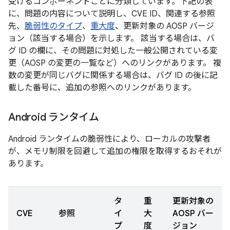
受けるコンポーネントごとに分類しています。下記の表
に、問題の内容について説明し、CVE ID、関連する参照
先、
脆弱性のタイプ
、
重大度
、更新対象の AOSP バージ
ョン（該当する場合）を示します。 該当する場合は、バ
グ ID の欄に、その問題に対処した一般公開されている変
更（AOSP の変更の一覧など）へのリンクがあります。 複
数の変更が同じバグに関係する場合は、バグ ID の後に記
載した番号に、追加の参照へのリンクがあります。
Android ランタイム
Android ランタイムの脆弱性により、ローカルの攻撃者
が、メモリ制限を回避して追加の権限を取得するおそれが
あります。
タ
重
更新対象の
CVE
参照
イ
大
AOSP バー
プ
度
ジョン