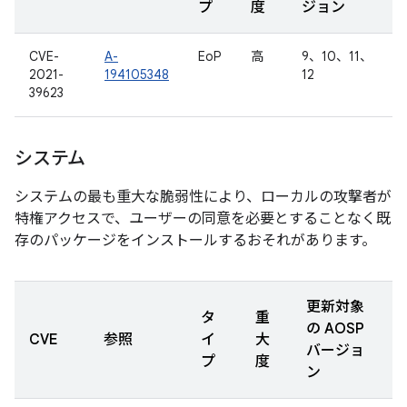
プ
度
ジョン
CVE-
A-
EoP
高
9、10、11、
2021-
194105348
12
39623
システム
システムの最も重大な脆弱性により、ローカルの攻撃者が
特権アクセスで、ユーザーの同意を必要とすることなく既
存のパッケージをインストールするおそれがあります。
更新対象
タ
重
の AOSP
CVE
参照
イ
大
バージョ
プ
度
ン