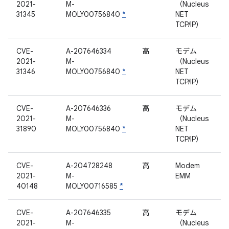
2021-
M-
（Nucleus
31345
MOLY00756840
*
NET
TCP/IP）
CVE-
A-207646334
高
モデム
2021-
M-
（Nucleus
31346
MOLY00756840
*
NET
TCP/IP）
CVE-
A-207646336
高
モデム
2021-
M-
（Nucleus
31890
MOLY00756840
*
NET
TCP/IP）
CVE-
A-204728248
高
Modem
2021-
M-
EMM
40148
MOLY00716585
*
CVE-
A-207646335
高
モデム
2021-
M-
（Nucleus