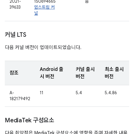
2021-
150694665
음
39633
업스트림 커
널
커널 LTS
다음 커널 버전이 업데이트되었습니다.
Android 출
커널 출시
최소 출시
참조
시 버전
버전
버전
A-
11
5.4
5.4.86
182179492
Media
Tek 구성요소
다음 취약점은 MediaTek 구성요소에 영향을 주며 자세한 내용