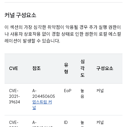
커널 구성요소
이 섹션의 가장 심각한 취약점이 악용될 경우 추가 실행 권한이
나 사용자 상호작용 없이 경합 상태로 인한 권한의 로컬 에스컬
레이션이 발생할 수 있습니다.
심
유
CVE
참조
각
구성요소
형
도
CVE-
A-
EoP
높
커널
2021-
204450605
음
39634
업스트림 커
널
CVE-
A-
ID
높
커널