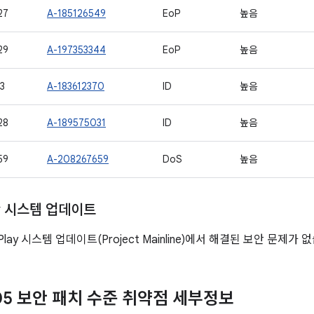
27
A-185126549
EoP
높음
29
A-197353344
EoP
높음
3
A-183612370
ID
높음
28
A-189575031
ID
높음
59
A-208267659
DoS
높음
ay 시스템 업데이트
 Play 시스템 업데이트(Project Mainline)에서 해결된 보안 문제가 
-05 보안 패치 수준 취약점 세부정보