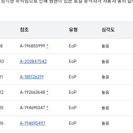
 심각한 취약점으로 인해 권한이 있는 로컬 공격자가 사용자 동의 없
참조
유형
심각도
18
A-196855999
*
EoP
높음
20
A-203847542
EoP
높음
21
A-185126319
EoP
높음
22
A-192663648
*
EoP
높음
25
A-194695347
*
EoP
높음
26
A-194695497
EoP
높음