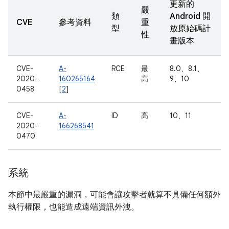
更新的
嚴
類
Android 開
CVE
參考資料
重
型
放原始碼計
性
畫版本
CVE-
A-
RCE
最
8.0、8.1、
2020-
160265164
高
9、10
0458
[
2
]
CVE-
A-
ID
高
10、11
2020-
166268541
0470
系統
本節中最嚴重的漏洞，可能會讓攻擊者就算不具備任何額外
執行權限，也能造成遠端資訊外洩。