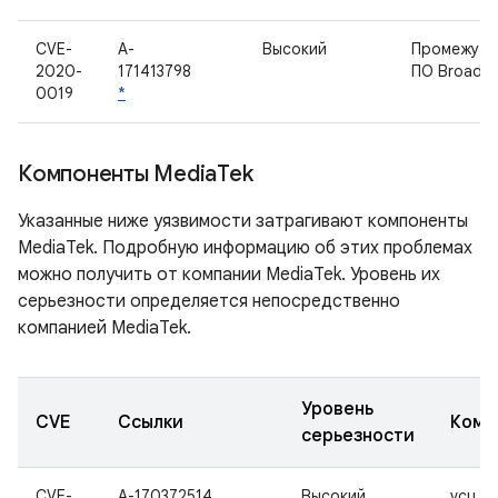
CVE-
A-
Высокий
Промежуто
2020-
171413798
ПО Broadc
0019
*
Компоненты Media
Tek
Указанные ниже уязвимости затрагивают компоненты
MediaTek. Подробную информацию об этих проблемах
можно получить от компании MediaTek. Уровень их
серьезности определяется непосредственно
компанией MediaTek.
Уровень
CVE
Ссылки
Комп
серьезности
CVE-
A-170372514
Высокий
vcu