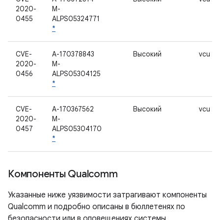
2020-
M-
0455
ALPS05324771
*
CVE-
A-170378843
Высокий
vcu
2020-
M-
0456
ALPS05304125
*
CVE-
A-170367562
Высокий
vcu
2020-
M-
0457
ALPS05304170
*
Компоненты Qualcomm
Указанные ниже уязвимости затрагивают компоненты
Qualcomm и подробно описаны в бюллетенях по
безопасности или в оповещениях системы