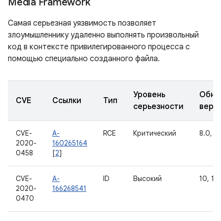
Media Framework
Самая серьезная уязвимость позволяет
злоумышленнику удаленно выполнять произвольный
код в контексте привилегированного процесса с
помощью специально созданного файла.
Уровень
Обно
CVE
Ссылки
Тип
серьезности
верс
CVE-
A-
RCE
Критический
8.0, 8.
2020-
160265164
0458
[
2
]
CVE-
A-
ID
Высокий
10, 11
2020-
166268541
0470