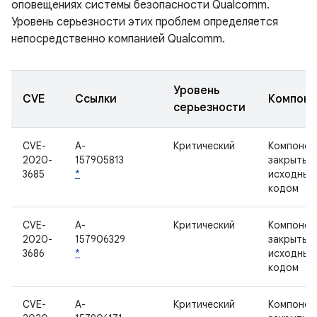
оповещениях системы безопасности Qualcomm.
Уровень серьезности этих проблем определяется
непосредственно компанией Qualcomm.
Уровень
CVE
Ссылки
Компоне
серьезности
CVE-
A-
Критический
Компонен
2020-
157905813
закрытым
3685
*
исходным
кодом
CVE-
A-
Критический
Компонен
2020-
157906329
закрытым
3686
*
исходным
кодом
CVE-
A-
Критический
Компонен