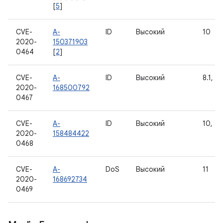
[
5
]
CVE-
A-
ID
Высокий
10
2020-
150371903
0464
[
2
]
CVE-
A-
ID
Высокий
8.1, 9,
2020-
168500792
0467
CVE-
A-
ID
Высокий
10, 11
2020-
158484422
0468
CVE-
A-
DoS
Высокий
11
2020-
168692734
0469