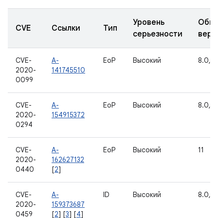
Уровень
Обно
CVE
Ссылки
Тип
серьезности
верс
CVE-
A-
EoP
Высокий
8.0, 8.
2020-
141745510
0099
CVE-
A-
EoP
Высокий
8.0, 8.
2020-
154915372
0294
CVE-
A-
EoP
Высокий
11
2020-
162627132
0440
[
2
]
CVE-
A-
ID
Высокий
8.0, 8.
2020-
159373687
0459
[
2
] [
3
] [
4
]