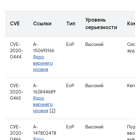
Уровень
CVE
Ссылки
Тип
Комп
серьезности
CVE-
A-
EoP
Высокий
Сист
2020-
150693166
аудит
0444
Ядро
верхнего
уровня
CVE-
A-
EoP
Высокий
Kernel
2020-
162844689
0465
Ядро
верхнего
уровня
[
2
]
CVE-
A-
EoP
Высокий
Подс
2020-
147802478
ввода
0466
Ядро
выво