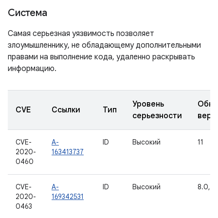
Система
Самая серьезная уязвимость позволяет
злоумышленнику, не обладающему дополнительными
правами на выполнение кода, удаленно раскрывать
информацию.
Уровень
Обно
CVE
Ссылки
Тип
серьезности
верс
CVE-
A-
ID
Высокий
11
2020-
163413737
0460
CVE-
A-
ID
Высокий
8.0, 8.
2020-
169342531
0463