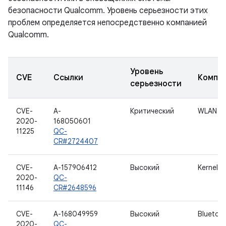
безопасности Qualcomm. Уровень серьезности этих
проблем определяется непосредственно компанией
Qualcomm.
Уровень
CVE
Ссылки
Компо
серьезности
CVE-
A-
Критический
WLAN
2020-
168050601
11225
QC-
CR#2724407
CVE-
A-157906412
Высокий
Kernel
2020-
QC-
11146
CR#2648596
CVE-
A-168049959
Высокий
Bluetoo
2020-
QC-