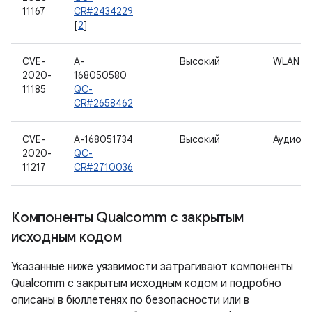
11167
CR#2434229
[
2
]
CVE-
A-
Высокий
WLAN
2020-
168050580
11185
QC-
CR#2658462
CVE-
A-168051734
Высокий
Аудио
2020-
QC-
11217
CR#2710036
Компоненты Qualcomm с закрытым
исходным кодом
Указанные ниже уязвимости затрагивают компоненты
Qualcomm с закрытым исходным кодом и подробно
описаны в бюллетенях по безопасности или в