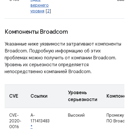
верхнего
уровня
[
2
]
Компоненты Broadcom
Указанные ниже уязвимости затрагивают компоненты
Broadcom. Подробную информацию об этих
проблемах можно получить от компании Broadcom.
Уровень их серьезности определяется
непосредственно компанией Broadcom.
Уровень
CVE
Ссылки
Компонен
серьезности
CVE-
A-
Высокий
Промежуто
2020-
171413483
ПО Broadc
0016
*