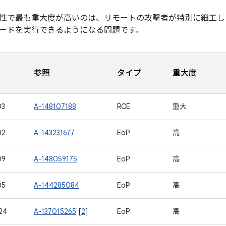
性で最も重大度が高いのは、リモートの攻撃者が特別に細工し
ードを実行できるようになる問題です。
参照
タイプ
重大度
03
A-148107188
RCE
重大
02
A-143231677
EoP
高
09
A-148059175
EoP
高
05
A-144285084
EoP
高
24
A-137015265
[
2
]
EoP
高