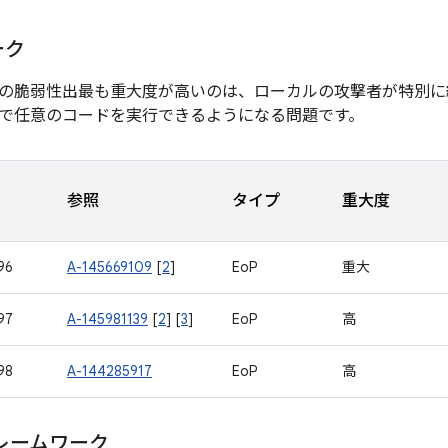
ーク
の脆弱性出最も重大度が高いのは、ローカルの攻撃者が特別に
で任意のコードを実行できるようになる問題です。
参照
タイプ
重大度
96
A-145669109
[
2
]
EoP
重大
97
A-145981139
[
2
] [
3
]
EoP
高
98
A-144285917
EoP
高
レームワーク