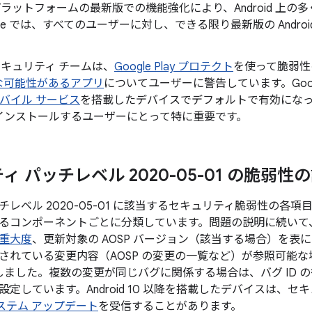
id プラットフォームの最新版での機能強化により、Android 
gle では、すべてのユーザーに対し、できる限り最新版の Andr
。
d セキュリティ チームは、
Google Play プロテクト
を使って脆弱性
な可能性があるアプリ
についてユーザーに警告しています。Googl
 モバイル サービス
を搭載したデバイスでデフォルトで有効になっており
インストールするユーザーにとって特に重要です。
 パッチレベル 2020-05-01 の脆弱性
レベル 2020-05-01 に該当するセキュリティ脆弱性の各
るコンポーネントごとに分類しています。問題の説明に続いて、C
重大度
、更新対象の AOSP バージョン（該当する場合）を表
されている変更内容（AOSP の変更の一覧など）が参照可能
追加しました。複数の変更が同じバグに関係する場合は、バグ ID
定しています。Android 10 以降を搭載したデバイスは、セ
y システム アップデート
を受信することがあります。