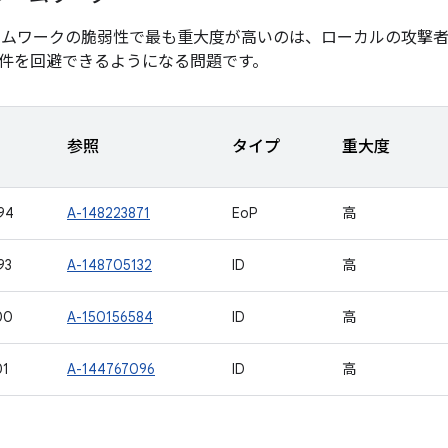
ームワークの脆弱性で最も重大度が高いのは、ローカルの攻撃
件を回避できるようになる問題です。
参照
タイプ
重大度
94
A-148223871
EoP
高
93
A-148705132
ID
高
00
A-150156584
ID
高
01
A-144767096
ID
高