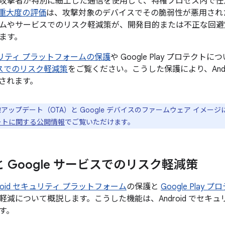
攻撃者が特別に細工した通信を使用して、特権プロセス内で任
重大度の評価
は、攻撃対象のデバイスでその脆弱性が悪用され
ムやサービスでのリスク軽減策が、開発目的または不正な回避
ます。
セキュリティ プラットフォームの保護
や Google Play プロテクト
ービスでのリスク軽減策
をご覧ください。こうした保護により、Andr
されます。
線アップデート（OTA）と Google デバイスのファームウェア イメー
プデートに関する公開情報
でご覧いただけます。
d と Google サービスでのリスク軽減策
droid セキュリティ プラットフォーム
の保護と
Google Play 
軽減について概説します。こうした機能は、Android でセキ
す。