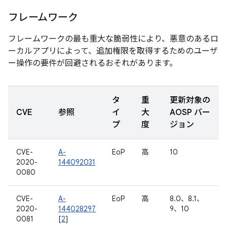
フレームワーク
フレームワークの最も重大な脆弱性により、悪意のあるロ
ーカルアプリによって、追加権限を取得するためのユーザ
ー操作の要件が回避されるおそれがあります。
タ
重
更新対象の
CVE
参照
イ
大
AOSP バー
プ
度
ジョン
CVE-
A-
EoP
高
10
2020-
144092031
0080
CVE-
A-
EoP
高
8.0、8.1、
2020-
144028297
9、10
0081
[
2
]