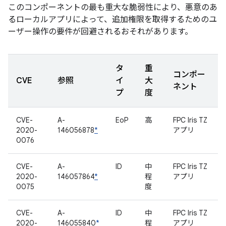
このコンポーネントの最も重大な脆弱性により、悪意のあ
るローカルアプリによって、追加権限を取得するためのユ
ーザー操作の要件が回避されるおそれがあります。
タ
重
コンポー
CVE
参照
イ
大
ネント
プ
度
CVE-
A-
EoP
高
FPC Iris TZ
2020-
146056878
*
アプリ
0076
CVE-
A-
ID
中
FPC Iris TZ
2020-
146057864
*
程
アプリ
0075
度
CVE-
A-
ID
中
FPC Iris TZ
2020-
146055840
*
程
アプリ