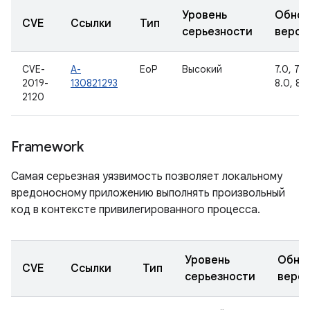
Уровень
Обнов
CVE
Ссылки
Тип
серьезности
верси
CVE-
A-
EoP
Высокий
7.0, 7.1.1
2019-
130821293
8.0, 8.1
2120
Framework
Самая серьезная уязвимость позволяет локальному
вредоносному приложению выполнять произвольный
код в контексте привилегированного процесса.
Уровень
Обно
CVE
Ссылки
Тип
серьезности
верс