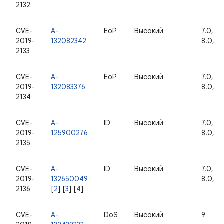
2132
CVE-
A-
EoP
Высокий
7.0, 7.1
2019-
132082342
8.0, 8.
2133
CVE-
A-
EoP
Высокий
7.0, 7.1
2019-
132083376
8.0, 8.
2134
CVE-
A-
ID
Высокий
7.0, 7.1
2019-
125900276
8.0, 8.
2135
CVE-
A-
ID
Высокий
7.0, 7.1
2019-
132650049
8.0, 8.
2136
[
2
] [
3
] [
4
]
CVE-
A-
DoS
Высокий
9