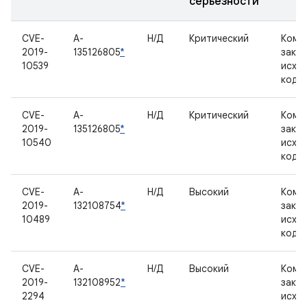
серьезности
CVE-
A-
Н/Д
Критический
Комп
2019-
135126805
*
закр
10539
исхо
кодо
CVE-
A-
Н/Д
Критический
Комп
2019-
135126805
*
закр
10540
исхо
кодо
CVE-
A-
Н/Д
Высокий
Комп
2019-
132108754
*
закр
10489
исхо
кодо
CVE-
A-
Н/Д
Высокий
Комп
2019-
132108952
*
закр
2294
исхо