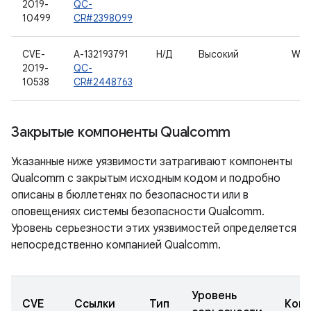
2019-
QC-
10499
CR#2398099
CVE-
A-132193791
Н/Д
Высокий
WL
2019-
QC-
10538
CR#2448763
Закрытые компоненты Qualcomm
Указанные ниже уязвимости затрагивают компоненты
Qualcomm с закрытым исходным кодом и подробно
описаны в бюллетенях по безопасности или в
оповещениях системы безопасности Qualcomm.
Уровень серьезности этих уязвимостей определяется
непосредственно компанией Qualcomm.
Уровень
CVE
Ссылки
Тип
Ком