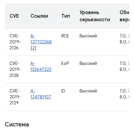
Уровень
Обно
CVE
Ссылки
Тип
серьезности
верс
CVE-
A-
RCE
Высокий
7.0, 7.1.
2019-
127702368
8.0, 8.1
2126
[
2
]
CVE-
A-
EoP
Высокий
7.0, 7.1.
2019-
132647222
8.0, 8.1
2128
CVE-
A-
ID
Высокий
7.0, 7.1.
2019-
124781927
8.0, 8.1
2129
Система