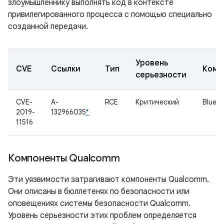
злоумышленнику выполнять код в контексте
привилегированного процесса с помощью специально
созданной передачи.
Уровень
CVE
Ссылки
Тип
Комп
серьезности
CVE-
A-
RCE
Критический
Bluet
2019-
132966035
*
11516
Компоненты Qualcomm
Эти уязвимости затрагивают компоненты Qualcomm.
Они описаны в бюллетенях по безопасности или
оповещениях системы безопасности Qualcomm.
Уровень серьезности этих проблем определяется