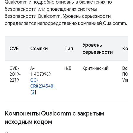
Qualcomm и подробно описаны в бюллетенях по
безопасности или оповещениях системы
безопасности Qualcomm. Уровень серьезности
определяется непосредственно компанией Qualcomm.
Уровень
CVE
Ссылки
Тип
Ком
серьезности
CVE-
A-
Н/Д
Критический
Встр
2019-
114073969
ПО Q
2279
QC-
Venu
CR#2345481
[
2
]
Компоненты Qualcomm с закрытым
исходным кодом