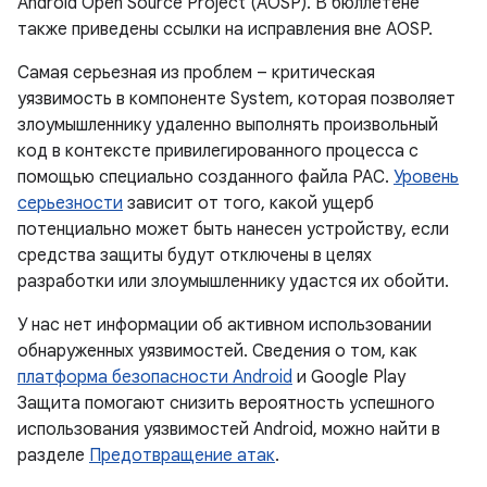
Android Open Source Project (AOSP). В бюллетене
также приведены ссылки на исправления вне AOSP.
Самая серьезная из проблем – критическая
уязвимость в компоненте System, которая позволяет
злоумышленнику удаленно выполнять произвольный
код в контексте привилегированного процесса с
помощью специально созданного файла PAC.
Уровень
серьезности
зависит от того, какой ущерб
потенциально может быть нанесен устройству, если
средства защиты будут отключены в целях
разработки или злоумышленнику удастся их обойти.
У нас нет информации об активном использовании
обнаруженных уязвимостей. Сведения о том, как
платформа безопасности Android
и Google Play
Защита помогают снизить вероятность успешного
использования уязвимостей Android, можно найти в
разделе
Предотвращение атак
.