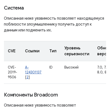
Система
Описанная ниже уязвимость позволяет находящемуся
поблизости злоумышленнику получить доступ к
данным или подменить их.
Уровень
Обнов
CVE
Ссылки
Тип
серьезности
верси
CVE-
A-
ID
Высокий
7.0, 7.1.1
2019-
124301137
8.0, 8.1,
9506
[
2
]
Компоненты Broadcom
Описанная ниже уязвимость позволяет