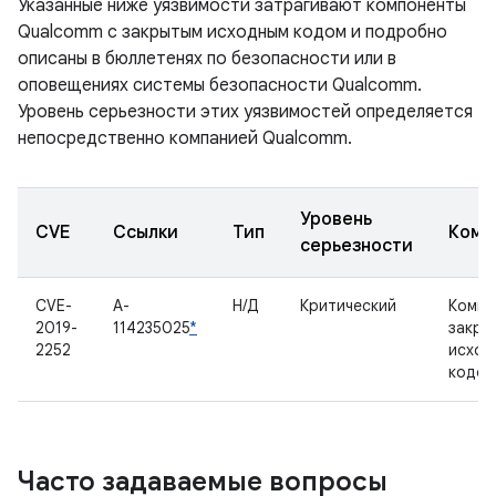
Указанные ниже уязвимости затрагивают компоненты
Qualcomm с закрытым исходным кодом и подробно
описаны в бюллетенях по безопасности или в
оповещениях системы безопасности Qualcomm.
Уровень серьезности этих уязвимостей определяется
непосредственно компанией Qualcomm.
Уровень
CVE
Ссылки
Тип
Комп
серьезности
CVE-
A-
Н/Д
Критический
Компо
2019-
114235025
*
закры
2252
исход
кодом
Часто задаваемые вопросы