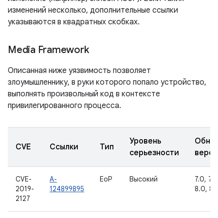
изменений несколько, дополнительные ссылки
указываются в квадратных скобках.
Media Framework
Описанная ниже уязвимость позволяет
злоумышленнику, в руки которого попало устройство,
выполнять произвольный код в контексте
привилегированного процесса.
Уровень
Обно
CVE
Ссылки
Тип
серьезности
верс
CVE-
A-
EoP
Высокий
7.0, 7.1.
2019-
124899895
8.0, 8.1
2127