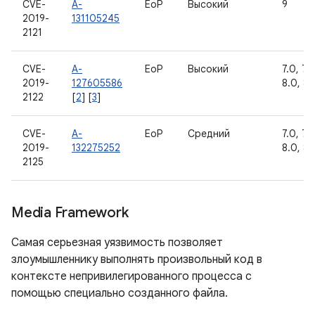
CVE-
A-
EoP
Высокий
9
2019-
131105245
2121
CVE-
A-
EoP
Высокий
7.0, 7.1.
2019-
127605586
8.0, 8.1
2122
[
2
] [
3
]
CVE-
A-
EoP
Средний
7.0, 7.1.
2019-
132275252
8.0, 8.1
2125
Media Framework
Самая серьезная уязвимость позволяет
злоумышленнику выполнять произвольный код в
контексте непривилегированного процесса с
помощью специально созданного файла.