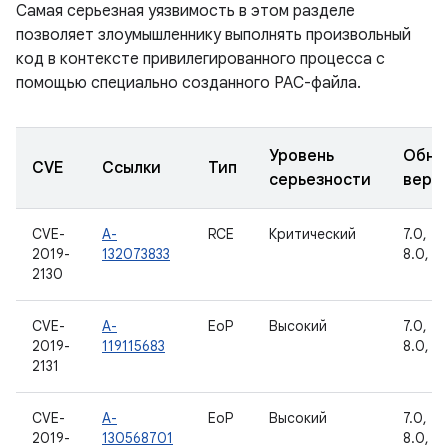
Самая серьезная уязвимость в этом разделе
позволяет злоумышленнику выполнять произвольный
код в контексте привилегированного процесса с
помощью специально созданного PAC-файла.
Уровень
Обно
CVE
Ссылки
Тип
серьезности
верс
CVE-
A-
RCE
Критический
7.0, 7.1
2019-
132073833
8.0, 8.
2130
CVE-
A-
EoP
Высокий
7.0, 7.1
2019-
119115683
8.0, 8.
2131
CVE-
A-
EoP
Высокий
7.0, 7.1
2019-
130568701
8.0, 8.