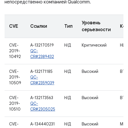
непосредственно компанией Qualcomm.
Уровень
CVE
Ссылки
Тип
Ко
серьезности
CVE-
A-132170519
Н/Д
Критический
HLO
2019-
QC-
10492
CR#2389432
CVE-
A-132171185
Н/Д
Высокий
BTH
2019-
QC-
10509
CR#2359039
CVE-
A-132173563
Н/Д
Высокий
BTH
2019-
QC-
10510
CR#2305025
CVE-
A-134440231
Н/Д
Высокий
MPr