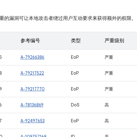
重的漏洞可让本地攻击者绕过用户互动要求来获得额外的权限。
参考编号
类型
严重级别
5
A-79266386
EoP
严重
8
A-79217522
EoP
严重
9
A-79217770
EoP
严重
6
A-78136869
DoS
高
7
A-92497653
EoP
高
0
A-109757168
ID
高