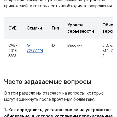
приложений, у которых есть необходимые разрешения.
Уровень
Обнов
CVE
Ссылки
Тип
серьезности
верси
CVE-
A-
ID
Высокий
6.0, 6.0.
2018-
72377774
7.1.1, 7.1
5383
8.1
Часто задаваемые вопросы
В этом разделе мы отвечаем на вопросы, которые
могут возникнуть после прочтения бюллетеня.
1. Как определить, установлено ли на устройстве
обновление, в котором устранены перечисленные