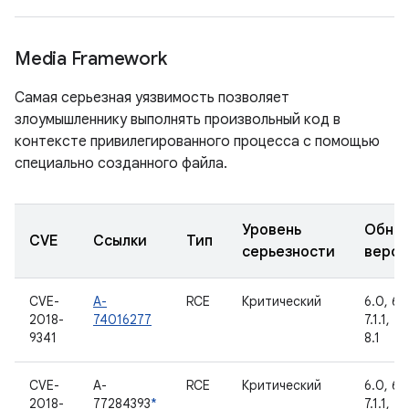
Media Framework
Самая серьезная уязвимость позволяет
злоумышленнику выполнять произвольный код в
контексте привилегированного процесса с помощью
специально созданного файла.
Уровень
Обно
CVE
Ссылки
Тип
серьезности
верси
CVE-
A-
RCE
Критический
6.0, 6.0
2018-
74016277
7.1.1, 7.
9341
8.1
CVE-
A-
RCE
Критический
6.0, 6.0
2018-
77284393
*
7.1.1, 7.