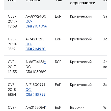
CVE
Ссылки
Тип
Ком
серьезности
CVE-
A-68992400
EoP
Критический
Загр
2017-
QC-
18158
CR#2104056
CVE-
A-74237215
EoP
Критический
Хос
2018-
QC-
3569
CR#2161920
CVE-
A-66734153
*
RCE
Критический
Апп
2017-
QC-
код
18155
CR#1050893
CVE-
A-71800779
EoP
Критический
Загр
2018-
QC-
5854
CR#2183877
CVE-
A-63165064
*
EoP
Высокий
WLA