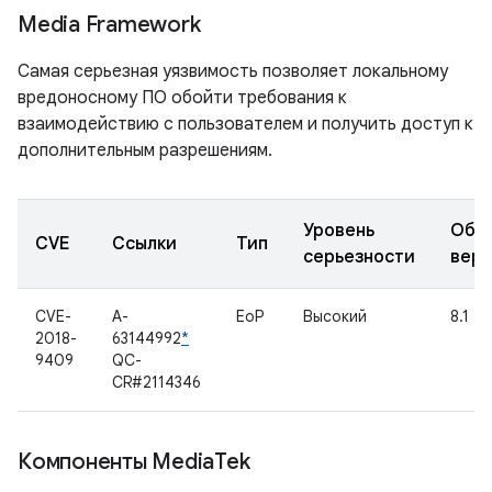
Media Framework
Самая серьезная уязвимость позволяет локальному
вредоносному ПО обойти требования к
взаимодействию с пользователем и получить доступ к
дополнительным разрешениям.
Уровень
Обн
CVE
Ссылки
Тип
серьезности
вер
CVE-
A-
EoP
Высокий
8.1
2018-
63144992
*
9409
QC-
CR#2114346
Компоненты Media
Tek