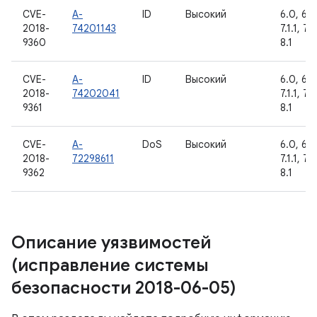
CVE-
A-
ID
Высокий
6.0, 6.0
2018-
74201143
7.1.1, 7.1
9360
8.1
CVE-
A-
ID
Высокий
6.0, 6.0
2018-
74202041
7.1.1, 7.1
9361
8.1
CVE-
A-
DoS
Высокий
6.0, 6.0
2018-
72298611
7.1.1, 7.1
9362
8.1
Описание уязвимостей
(исправление системы
безопасности 2018-06-05)