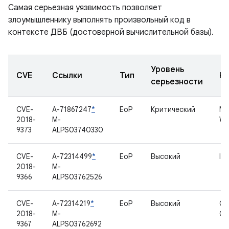
Самая серьезная уязвимость позволяет
злоумышленнику выполнять произвольный код в
контексте ДВБ (достоверной вычислительной базы).
Уровень
CVE
Ссылки
Тип
К
серьезности
CVE-
A-71867247
*
EoP
Критический
Me
2018-
M-
WL
9373
ALPS03740330
CVE-
A-72314499
*
EoP
Высокий
IM
2018-
M-
9366
ALPS03762526
CVE-
A-72314219
*
EoP
Высокий
Ca
2018-
M-
CC
9367
ALPS03762692