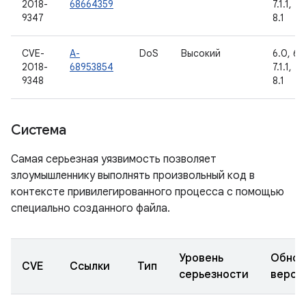
2018-
68664359
7.1.1, 7.
9347
8.1
CVE-
A-
DoS
Высокий
6.0, 6.0
2018-
68953854
7.1.1, 7.
9348
8.1
Система
Самая серьезная уязвимость позволяет
злоумышленнику выполнять произвольный код в
контексте привилегированного процесса с помощью
специально созданного файла.
Уровень
Обнов
CVE
Ссылки
Тип
серьезности
верси