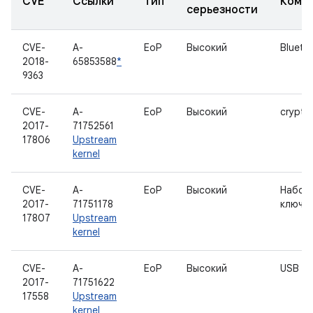
CVE
Ссылки
Тип
Комп
серьезности
CVE-
A-
EoP
Высокий
Blueto
2018-
65853588
*
9363
CVE-
A-
EoP
Высокий
crypto
2017-
71752561
17806
Upstream
kernel
CVE-
A-
EoP
Высокий
Набор
2017-
71751178
ключе
17807
Upstream
kernel
CVE-
A-
EoP
Высокий
USB
2017-
71751622
17558
Upstream
kernel