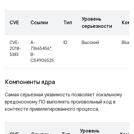
Уровень
CVE
Ссылки
Тип
Комп
серьезности
CVE-
A-
ID
Высокий
Bluet
2018-
73665456
*
5383
B-
CS4906525
Компоненты ядра
Самая серьезная уязвимость позволяет локальному
вредоносному ПО выполнять произвольный код в
контексте привилегированного процесса.
Уровень