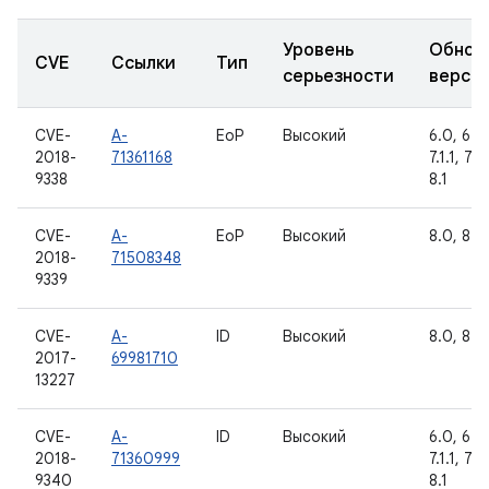
Уровень
Обнов
CVE
Ссылки
Тип
серьезности
верси
CVE-
A-
EoP
Высокий
6.0, 6.0.
2018-
71361168
7.1.1, 7.1
9338
8.1
CVE-
A-
EoP
Высокий
8.0, 8.1
2018-
71508348
9339
CVE-
A-
ID
Высокий
8.0, 8.1
2017-
69981710
13227
CVE-
A-
ID
Высокий
6.0, 6.0.
2018-
71360999
7.1.1, 7.1
9340
8.1