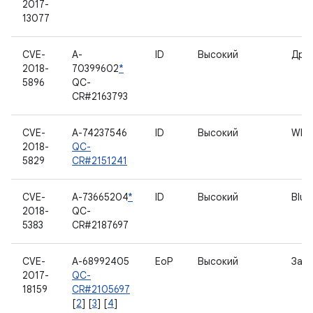
2017-
13077
CVE-
A-
ID
Высокий
Драй
2018-
70399602
*
5896
QC-
CR#2163793
CVE-
A-74237546
ID
Высокий
WLA
2018-
QC-
5829
CR#2151241
CVE-
A-73665204
*
ID
Высокий
Blue
2018-
QC-
5383
CR#2187697
CVE-
A-68992405
EoP
Высокий
Загр
2017-
QC-
18159
CR#2105697
[
2
] [
3
] [
4
]