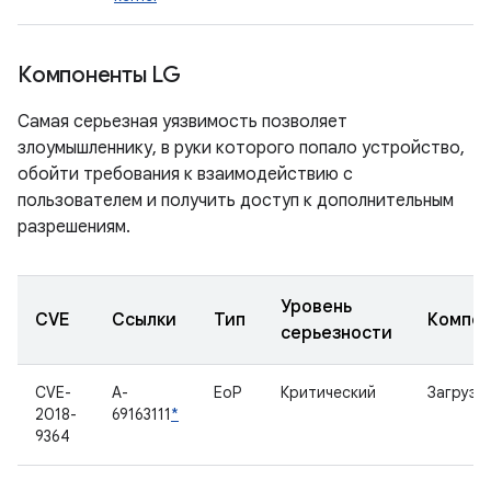
Компоненты LG
Самая серьезная уязвимость позволяет
злоумышленнику, в руки которого попало устройство,
обойти требования к взаимодействию с
пользователем и получить доступ к дополнительным
разрешениям.
Уровень
CVE
Ссылки
Тип
Компон
серьезности
CVE-
A-
EoP
Критический
Загрузч
2018-
69163111
*
9364