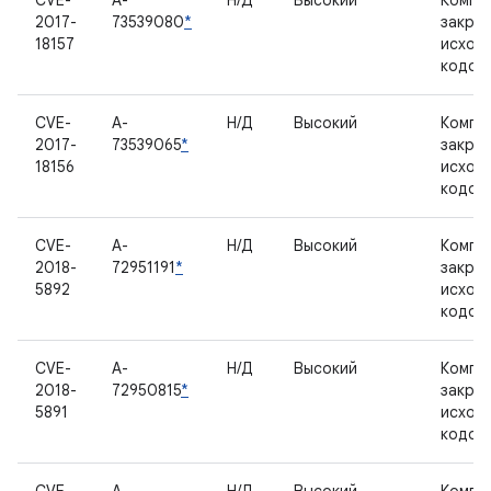
CVE-
A-
Н/Д
Высокий
Компо
2017-
73539080
*
закры
18157
исход
кодом
CVE-
A-
Н/Д
Высокий
Компо
2017-
73539065
*
закры
18156
исход
кодом
CVE-
A-
Н/Д
Высокий
Компо
2018-
72951191
*
закры
5892
исход
кодом
CVE-
A-
Н/Д
Высокий
Компо
2018-
72950815
*
закры
5891
исход
кодом