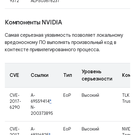
9372
ALPS03676237
Компоненты NVIDIA
Самая серьезная уязвимость позволяет локальному
вредоносному ПО выполнять произвольный код в
контексте привилегированного процесса.
Уровень
CVE
Ссылки
Тип
Комп
серьезности
CVE-
A-
EoP
Высокий
TLK
2017-
69559414
*
Trust
6290
N-
200373895
CVE-
A-
EoP
Высокий
NVIDIA