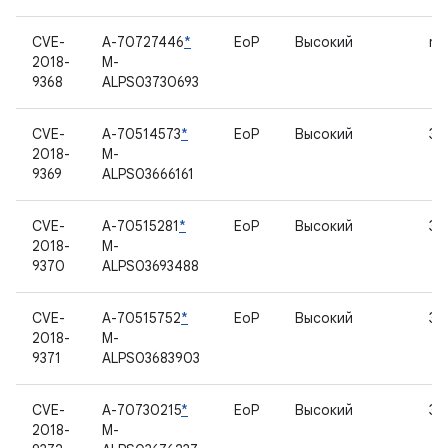
CVE-
A-70727446
*
EoP
Высокий
mt
2018-
M-
9368
ALPS03730693
CVE-
A-70514573
*
EoP
Высокий
За
2018-
M-
9369
ALPS03666161
CVE-
A-70515281
*
EoP
Высокий
За
2018-
M-
9370
ALPS03693488
CVE-
A-70515752
*
EoP
Высокий
За
2018-
M-
9371
ALPS03683903
CVE-
A-70730215
*
EoP
Высокий
За
2018-
M-