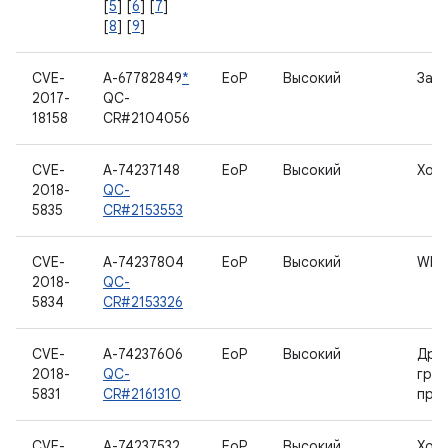
[
5
] [
6
] [
7
]
[
8
] [
9
]
CVE-
A-67782849
*
EoP
Высокий
Загр
2017-
QC-
18158
CR#2104056
CVE-
A-74237148
EoP
Высокий
Хос
2018-
QC-
5835
CR#2153553
CVE-
A-74237804
EoP
Высокий
WLA
2018-
QC-
5834
CR#2153326
CVE-
A-74237606
EoP
Высокий
Дра
2018-
QC-
гра
5831
CR#2161310
про
CVE-
A-74237532
EoP
Высокий
Хос