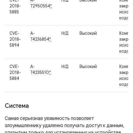
CVE-
A-
Н/Д
Высокий
Компо
2018-
72950554
*
закры
5885
исход
кодом
CVE-
A-
Н/Д
Высокий
Компо
2018-
74236854
*
закры
5894
исход
кодом
CVE-
A-
Н/Д
Высокий
Компо
2018-
74235510
*
закры
5884
исход
кодом
Система
Самая серьезная уязвимость позволяет
злоумышленнику удаленно получать доступ к данным,
открытым только для установленных на устройстве