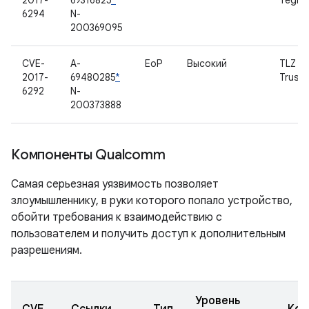
2017-
69316825
*
Tegra 
6294
N-
200369095
CVE-
A-
EoP
Высокий
TLZ
2017-
69480285
*
Trust
6292
N-
200373888
Компоненты Qualcomm
Самая серьезная уязвимость позволяет
злоумышленнику, в руки которого попало устройство,
обойти требования к взаимодействию с
пользователем и получить доступ к дополнительным
разрешениям.
Уровень