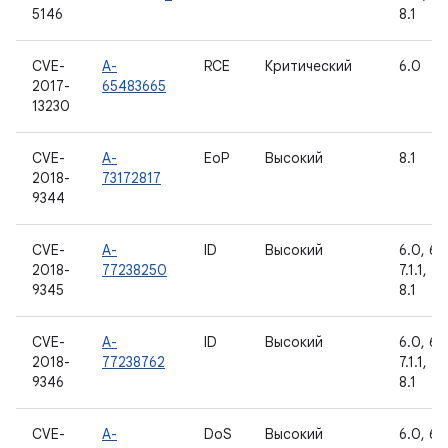
5146
8.1
CVE-
A-
RCE
Критический
6.0
2017-
65483665
13230
CVE-
A-
EoP
Высокий
8.1
2018-
73172817
9344
CVE-
A-
ID
Высокий
6.0, 6.0
2018-
77238250
7.1.1, 7.
9345
8.1
CVE-
A-
ID
Высокий
6.0, 6.0
2018-
77238762
7.1.1, 7.
9346
8.1
CVE-
A-
DoS
Высокий
6.0, 6.0