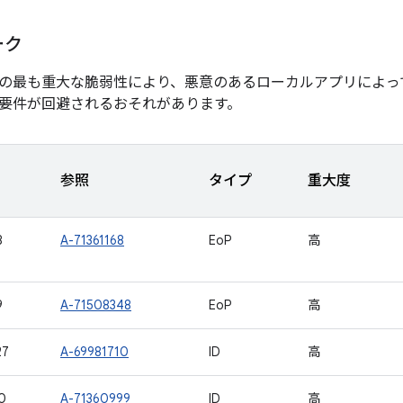
ーク
の最も重大な脆弱性により、悪意のあるローカルアプリによっ
要件が回避されるおそれがあります。
参照
タイプ
重大度
8
A-71361168
EoP
高
9
A-71508348
EoP
高
27
A-69981710
ID
高
0
A-71360999
ID
高