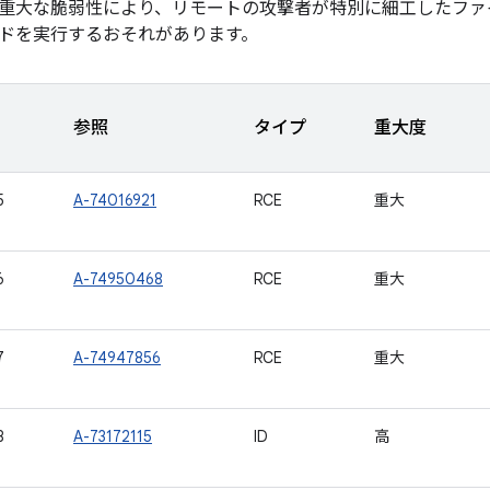
重大な脆弱性により、リモートの攻撃者が特別に細工したファ
ドを実行するおそれがあります。
参照
タイプ
重大度
5
A-74016921
RCE
重大
6
A-74950468
RCE
重大
7
A-74947856
RCE
重大
8
A-73172115
ID
高