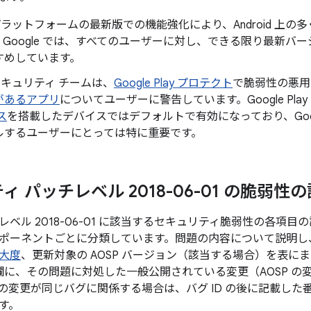
id プラットフォームの最新版での機能強化により、Android 
Google では、すべてのユーザーに対し、できる限り最新バージョ
すめしています。
d セキュリティ チームは、
Google Play プロテクト
で脆弱性の悪用
があるアプリ
についてユーザーに警告しています。Google Pla
ス
を搭載したデバイスではデフォルトで有効になっており、Googl
ルするユーザーにとっては特に重要です。
 パッチレベル 2018-06-01 の脆弱性
ベル 2018-06-01 に該当するセキュリティ脆弱性の各項
ポーネントごとに分類しています。問題の内容について説明し、
大度
、更新対象の AOSP バージョン（該当する場合）を表に
 の欄に、その問題に対処した一般公開されている変更（AOSP 
の変更が同じバグに関係する場合は、バグ ID の後に記載した
す。