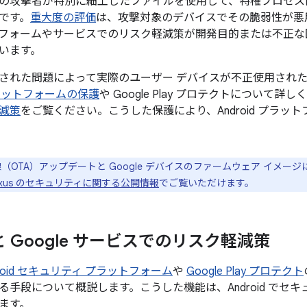
の攻撃者が特別に細工したファイルを使用して、特権プロセス
です。
重大度の評価
は、攻撃対象のデバイスでその脆弱性が悪
フォームやサービスでのリスク軽減策が開発目的または不正な
います。
された問題によって実際のユーザー デバイスが不正使用され
ラットフォームの保護
や Google Play プロテクトについて詳し
減策
をご覧ください。こうした保護により、Android プラッ
（OTA）アップデートと Google デバイスのファームウェア イメー
l / Nexus のセキュリティに関する公開情報
でご覧いただけます。
d と Google サービスでのリスク軽減策
droid セキュリティ プラットフォーム
や
Google Play プロテクト
る手段について概説します。こうした機能は、Android でセ
ます。