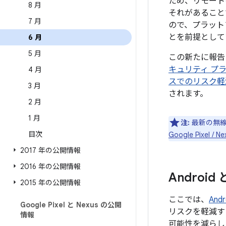
ため、リモート
8 月
それがあること
7 月
ので、プラット
とを前提として
6 月
5 月
この新たに報告
キュリティ プ
4 月
スでのリスク軽
3 月
されます。
2 月
1 月
注:
最新の無線
目次
Google Pixe
2017 年の公開情報
2016 年の公開情報
Androi
2015 年の公開情報
ここでは、
An
Google Pixel と Nexus の公開
リスクを軽減す
情報
可能性を減らし