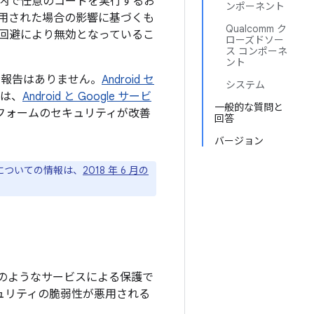
内で任意のコードを実行するお
ンポーネント
用された場合の影響に基づくも
Qualcomm ク
回避により無効となっているこ
ローズドソー
ス コンポーネ
ント
た報告はありません。
Android セ
システム
くは、
Android と Google サービ
一般的な質問と
トフォームのセキュリティが改善
回答
バージョン
ジについての情報は、
2018 年 6 月の
のようなサービスによる保護で
キュリティの脆弱性が悪用される