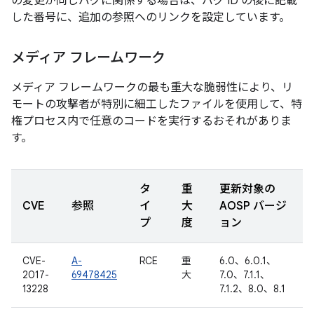
の変更が同じバグに関係する場合は、バグ ID の後に記載
した番号に、追加の参照へのリンクを設定しています。
メディア フレームワーク
メディア フレームワークの最も重大な脆弱性により、リ
モートの攻撃者が特別に細工したファイルを使用して、特
権プロセス内で任意のコードを実行するおそれがありま
す。
タ
重
更新対象の
CVE
参照
イ
大
AOSP バージ
プ
度
ョン
CVE-
A-
RCE
重
6.0、6.0.1、
2017-
69478425
大
7.0、7.1.1、
13228
7.1.2、8.0、8.1