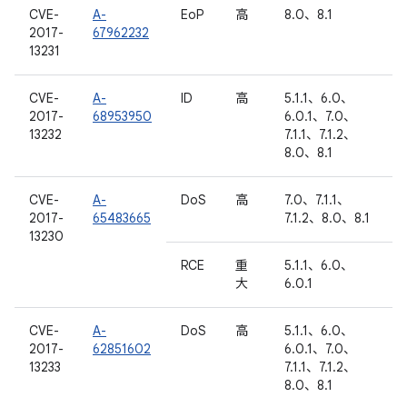
CVE-
A-
EoP
高
8.0、8.1
2017-
67962232
13231
CVE-
A-
ID
高
5.1.1、6.0、
2017-
68953950
6.0.1、7.0、
13232
7.1.1、7.1.2、
8.0、8.1
CVE-
A-
DoS
高
7.0、7.1.1、
2017-
65483665
7.1.2、8.0、8.1
13230
RCE
重
5.1.1、6.0、
大
6.0.1
CVE-
A-
DoS
高
5.1.1、6.0、
2017-
62851602
6.0.1、7.0、
13233
7.1.1、7.1.2、
8.0、8.1