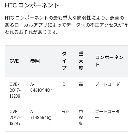
HTC コンポーネント
HTC コンポーネントの最も重大な脆弱性により、悪意の
あるローカルアプリによってデータへの不正アクセスが行
われるおそれがあります。
タ
重
コンポーネン
CVE
参照
イ
大
ト
プ
度
CVE-
A-
ID
高
ブートローダ
2017-
64610940
*
ー
13238
CVE-
A-
EoP
中
ブートローダ
2017-
71486645
*
程
ー
13247
度