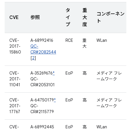
タ
重
コンポーネン
CVE
参照
イ
大
ト
プ
度
CVE-
A-68992416
RCE
重
WLan
2017-
QC-
大
15860
CR#2082544
[
2
]
CVE-
A-35269676
*
EoP
高
メディア フレ
2017-
QC-
ームワーク
11041
CR#2053101
CVE-
A-64750179
*
EoP
高
メディア フレ
2017-
QC-
ームワーク
17767
CR#2115779
CVE-
A-68992445
EoP
高
WLan