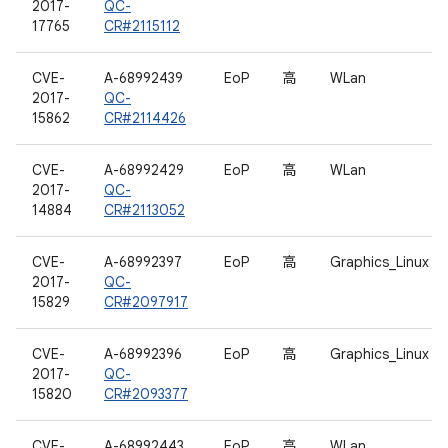
2017-
QC-
17765
CR#2115112
CVE-
A-68992439
EoP
高
WLan
2017-
QC-
15862
CR#2114426
CVE-
A-68992429
EoP
高
WLan
2017-
QC-
14884
CR#2113052
CVE-
A-68992397
EoP
高
Graphics_Linux
2017-
QC-
15829
CR#2097917
CVE-
A-68992396
EoP
高
Graphics_Linux
2017-
QC-
15820
CR#2093377
CVE-
A-68992443
EoP
高
WLan