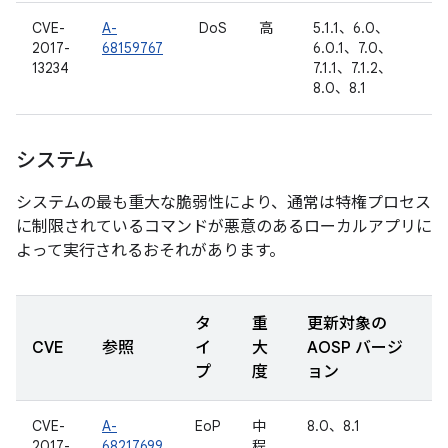
CVE-
A-
DoS
高
5.1.1、6.0、
2017-
68159767
6.0.1、7.0、
13234
7.1.1、7.1.2、
8.0、8.1
システム
システムの最も重大な脆弱性により、通常は特権プロセス
に制限されているコマンドが悪意のあるローカルアプリに
よって実行されるおそれがあります。
タ
重
更新対象の
CVE
参照
イ
大
AOSP バージ
プ
度
ョン
CVE-
A-
EoP
中
8.0、8.1
2017-
68217699
程