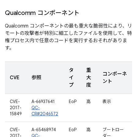
Qualcomm コンポーネント
Qualcomm コンポーネントの最も重大な脆弱性により、リ
モートの攻撃者が特別に細工したファイルを使用して、特
権プロセス内で任意のコードを実行するおそれがありま
す。
タ
重
コンポーネ
CVE
参照
イ
大
ント
プ
度
CVE-
A-66937641
EoP
高
表示
2017-
QC-
15849
CR#2046572
CVE-
A-65468974
EoP
高
ブートロー
2017-
QC-
ダー