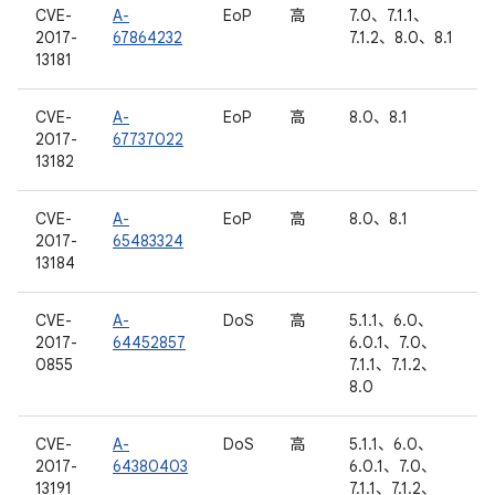
CVE-
A-
EoP
高
7.0、7.1.1、
2017-
67864232
7.1.2、8.0、8.1
13181
CVE-
A-
EoP
高
8.0、8.1
2017-
67737022
13182
CVE-
A-
EoP
高
8.0、8.1
2017-
65483324
13184
CVE-
A-
DoS
高
5.1.1、6.0、
2017-
64452857
6.0.1、7.0、
0855
7.1.1、7.1.2、
8.0
CVE-
A-
DoS
高
5.1.1、6.0、
2017-
64380403
6.0.1、7.0、
13191
7.1.1、7.1.2、