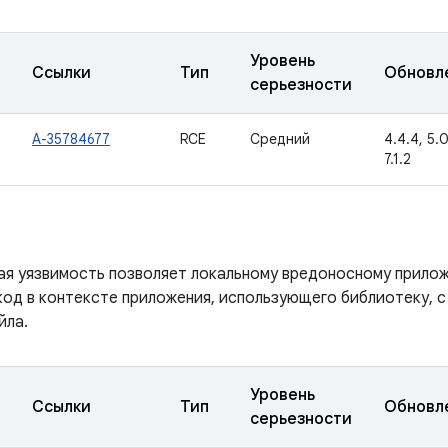
Уровень
Ссылки
Тип
Обновл
серьезности
A-35784677
RCE
Средний
4.4.4, 5.0.
7.1.2
ая уязвимость позволяет локальному вредоносному прило
код в контексте приложения, использующего библиотеку, 
йла.
Уровень
Ссылки
Тип
Обновл
серьезности