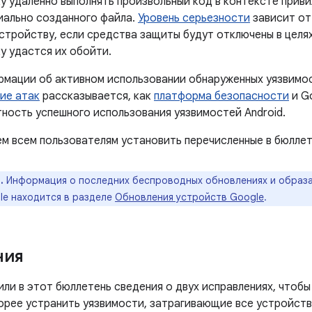
у удаленно выполнять произвольный код в контексте приви
ально созданного файла.
Уровень серьезности
зависит от
устройству, если средства защиты будут отключены в целя
у удастся их обойти.
ормации об активном использовании обнаруженных уязвимо
ие атак
рассказывается, как
платформа безопасности
и G
тность успешного использования уязвимостей Android.
м всем пользователям установить перечисленные в бюллет
.
Информация о последних беспроводных обновлениях и образа
le находится в разделе
Обновления устройств Google
.
ния
ли в этот бюллетень сведения о двух исправлениях, чтобы
орее устранить уязвимости, затрагивающие все устройств