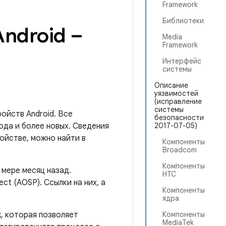
Framework
Библиотеки
ndroid –
Media
Framework
Интерфейс
системы
Описание
уязвимостей
(исправление
системы
ойств Android. Все
безопасности
ода и более новых. Сведения
2017-07-05)
ойстве, можно найти в
Компоненты
Broadcom
Компоненты
 мере месяц назад.
HTC
ct (AOSP). Ссылки на них, а
Компоненты
ядра
k, которая позволяет
Компоненты
MediaTek