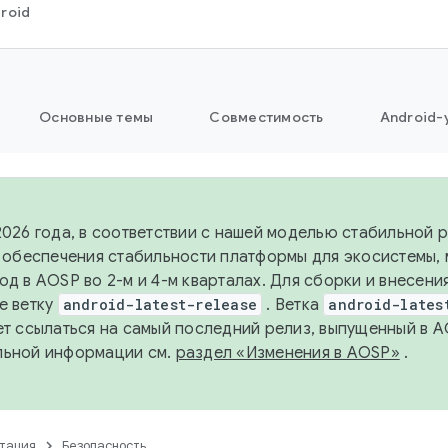
roid
Основные темы
Совместимость
Android-
2026 года, в соответствии с нашей моделью стабильной
я обеспечения стабильности платформы для экосистемы,
од в AOSP во 2-м и 4-м кварталах. Для сборки и внесени
е ветку
android-latest-release
. Ветка
android-lates
ет ссылаться на самый последний релиз, выпущенный в A
льной информации см.
раздел «Изменения в AOSP»
.
тация
Безопасность