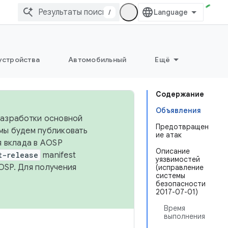
/
устройства
Автомобильный
Ещё
Содержание
Объявления
 разработки основной
Предотвращен
 мы будем публиковать
ие атак
я вклада в AOSP
Описание
t-release
manifest
уязвимостей
OSP. Для получения
(исправление
системы
безопасности
2017-07-01)
Время
выполнения