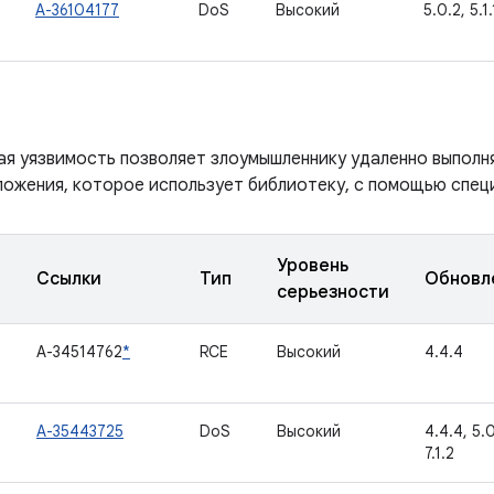
A-36104177
DoS
Высокий
5.0.2, 5.1.
ая уязвимость позволяет злоумышленнику удаленно выполн
ложения, которое использует библиотеку, с помощью спец
Уровень
Ссылки
Тип
Обновл
серьезности
A-34514762
*
RCE
Высокий
4.4.4
A-35443725
DoS
Высокий
4.4.4, 5.0.
7.1.2