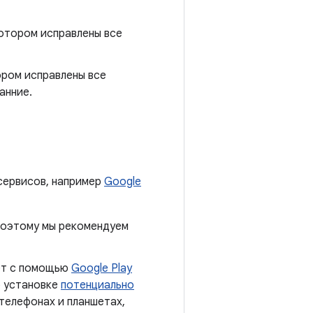
отором исправлены все
ором исправлены все
анние.
сервисов, например
Google
 поэтому мы рекомендуем
ает с помощью
Google Play
б установке
потенциально
 телефонах и планшетах,