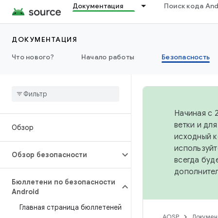
Документация
Поиск кода And
ДОКУМЕНТАЦИЯ
Что нового?
Начало работы
Безопасность
Начиная с 
ветки и дл
Обзор
исходный к
используйт
Обзор безопасности
всегда буд
дополните
Бюллетени по безопасности
Android
Главная страница бюллетеней
AOSP
Докумен