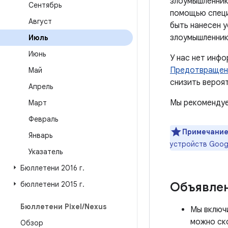
злоумышленник
Сентябрь
помощью специ
Август
быть нанесен 
злоумышленник
Июль
Июнь
У нас нет инф
Предотвращен
Май
снизить вероя
Апрель
Мы рекомендуе
Март
Февраль
Примечание
Январь
устройств Goog
Указатель
Бюллетени 2016 г
.
бюллетени 2015 г
.
Объявле
Бюллетени Pixel
/
Nexus
Мы включи
можно ск
Обзор