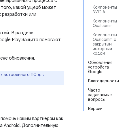
легированного процесса с
 того, какой ущерб может
Компоненты
NVIDIA
х разработки или
Компоненты
Qualcomm
стей. В разделе
Компоненты
oogle Play Защита помогают
Qualcomm с
закрытым
исходным
кодом
ене обновления.
Обновления
устройств
Google
х встроенного ПО для
Благодарности
Часто
задаваемые
вопросы
Версии
 помочь нашим партнерам как
а Android. Дополнительную