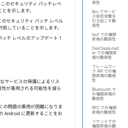
弱性
。このセキュリティ パッチレベ
ることを示します。
libc でサービ
ス拒否攻撃を
このセキュリティ パッチ レベル
引き起こす脆
弱性
の問題に対処していることを示します。
lsof での権限
ィ パッチ レベルのアップデート 1
昇格の脆弱性
DexClassLoad
er での権限昇
格の脆弱性
フレームワー
ク API での権
限昇格の脆弱
性
のようなサービスの保護によるリス
脆弱性が悪用される可能性を減ら
Bluetooth で
の権限昇格の
脆弱性
上の多くの問題の悪用が困難になりま
NFC での権限
昇格の脆弱性
Android に更新することをお
ソケットでの
権限昇格の脆