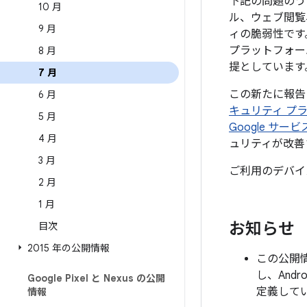
下記の問題のう
10 月
ル、ウェブ閲覧
9 月
ィの脆弱性です
プラットフォー
8 月
提としています
7 月
この新たに報告
6 月
キュリティ プ
5 月
Google サ
4 月
ュリティが改善
3 月
ご利用のデバイ
2 月
1 月
お知らせ
目次
2015 年の公開情報
この公開情
し、And
Google Pixel と Nexus の公開
定義して
情報