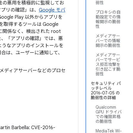
性の悪用を積極的に監視してお
弱性
アプリの確認」は、
Google モバ
プロキシの自
le Play 以外からアプリを
動設定での情
報開示の脆弱
取得するツールは Google
性
関係なく、検出された root
メディアサー
た、「アプリの確認」では、悪
バーでの情報
ようなアプリのインストールを
開示の脆弱性
場合は、ユーザーに通知して、
メディアサー
バーでサービ
ス拒否攻撃を
引き起こす脆
、メディアサーバーなどのプロセ
弱性
セキュリティ パ
ッチレベル
2016-07-05 の
脆弱性の詳細
Qualcomm
GPU ドライバ
での権限昇格
の脆弱性
n Barbella: CVE-2016-
MediaTek Wi-