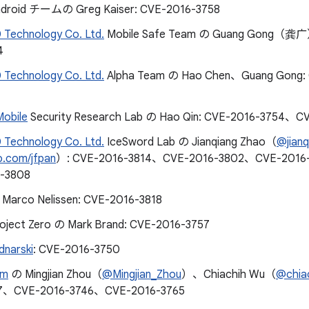
ndroid チームの Greg Kaiser: CVE-2016-3758
 Technology Co. Ltd.
Mobile Safe Team の Guang Gong（
4
 Technology Co. Ltd.
Alpha Team の Hao Chen、Guang Gong:
obile
Security Research Lab の Hao Qin: CVE-2016-3754、C
 Technology Co. Ltd.
IceSword Lab の Jianqiang Zhao（
@jian
o.com/jfpan
）: CVE-2016-3814、CVE-2016-3802、CVE-2016
-3808
Marco Nelissen: CVE-2016-3818
oject Zero の Mark Brand: CVE-2016-3757
dnarski
: CVE-2016-3750
am
の Mingjian Zhou（
@Mingjian_Zhou
）、Chiachih Wu（
@chia
7、CVE-2016-3746、CVE-2016-3765