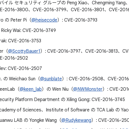
 モバイル セキュリティ グループの Peng Xiao、Chengming Yang、N
VE-2016-3800、CVE-2016-3799、CVE-2016-3801、CVE-201
ro の Peter Pi（
@heisecode
）: CVE-2016-3793
Ricky Wai: CVE-2016-3749
rak: CVE-2016-3753
uer（
@ScottyBauer1
）: CVE-2016-3797、CVE-2016-3813、CV
E-2016-2502
silev: CVE-2016-2507
nc. の Weichao Sun（
@sunblate
）: CVE-2016-2508、CVE-2016
KeenLab（
@keen_lab
）の Wen Niu（
@NWMonster
）: CVE-201
ecurity Platform Department の Xiling Gong: CVE-2016-3745
cademy of Sciences、Institute of Software の TCA Lab の Ya
Xuanwu LAB の Yongke Wang（
@Rudykewang
）: CVE-2016-25