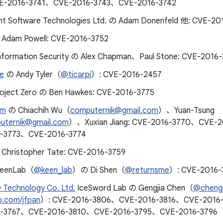
E-2016-3741、CVE-2016-3743、CVE-2016-3742
nt Software Technologies Ltd. の Adam Donenfeld 他: CVE-20
 Adam Powell: CVE-2016-3752
nformation Security の Alex Chapman、Paul Stone: CVE-2016-
e
の Andy Tyler（
@ticarpi
）: CVE-2016-2457
oject Zero の Ben Hawkes: CVE-2016-3775
am
の Chiachih Wu（
computernik@gmail.com
）、Yuan-Tsung
uternik@gmail.com
）、Xuxian Jiang: CVE-2016-3770、CVE-
-3773、CVE-2016-3774
Christopher Tate: CVE-2016-3759
KeenLab（
@keen_lab
）の Di Shen（
@returnsme
）: CVE-2016-
 Technology Co. Ltd.
IceSword Lab の Gengjia Chen（
@chengj
o.com/jfpan
）: CVE-2016-3806、CVE-2016-3816、CVE-201
6-3767、CVE-2016-3810、CVE-2016-3795、CVE-2016-3796