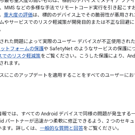
ち最も重大度の高いものは、標的のデバイスでメディア ファ
、MMS などの多様な手法でリモートコード実行を引き起こす
。
重大度の評価
は、標的のデバイス上でその脆弱性が悪用され
ムやサービスでのリスク軽減策が開発目的または不正な回避に
。
された問題によって実際のユーザー デバイスが不正使用され
ラットフォームの保護
や SafetyNet のようなサービスの保護
ービスでのリスク軽減策
をご覧ください。こうした保護により、Andr
されます。
スにこのアップデートを適用することをすべてのユーザーにお
報では、すべての Android デバイスで同様の問題が発生す
roid パートナーが迅速かつ柔軟に修正できるよう、2 つのセキ
います。詳しくは、
一般的な質問と回答
をご覧ください。