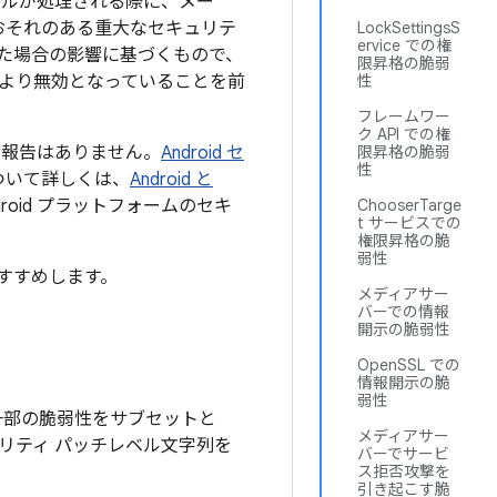
イルが処理される際に、メー
おそれのある重大なセキュリテ
LockSettingsS
ervice での権
た場合の影響に基づくもので、
限昇格の脆弱
より無効となっていることを前
性
フレームワー
ク API での権
た報告はありません。
Android セ
限昇格の脆弱
性
について詳しくは、
Android と
oid プラットフォームのセキ
ChooserTarge
t サービスでの
権限昇格の脆
弱性
すすめします。
メディアサー
バーでの情報
開示の脆弱性
OpenSSL での
情報開示の脆
弱性
る一部の脆弱性をサブセットと
メディアサー
ュリティ パッチレベル文字列を
バーでサービ
ス拒否攻撃を
引き起こす脆