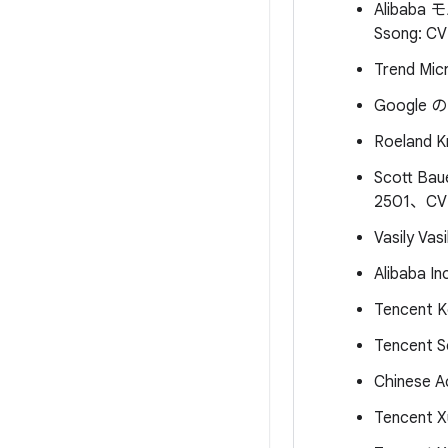
Alibaba
Ssong: C
Trend Mic
Google の 
Roeland K
Scott Ba
2501、CV
Vasily Va
Alibaba I
Tencent 
Tencent S
Chinese A
Tencent 