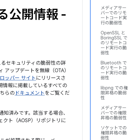
メディアサー
る公開情報 -
バーでのリモ
ートコード実
行の脆弱性
OpenSSL と
BoringSSL で
のリモートコ
ード実行の脆
弱性
を与えるセキュリティの脆弱性の詳
Bluetooth で
のリモートコ
ィ アップデートを無線（OTA）
ード実行の脆
デベロッパー サイト
にリリースさ
弱性
の公開情報に掲載しているすべての
libpng での権
こちらの
ドキュメント
をご覧くだ
限昇格の脆弱
性
メディアサー
でに通知済みです。該当する場合、
バーでの権限
昇格の脆弱性
ジェクト（AOSP）リポジトリに
ソケットでの
権限昇格の脆
弱性