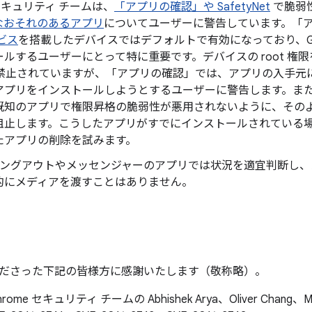
d セキュリティ チームは、
「アプリの確認」や SafetyNet
で脆弱
なおそれのあるアプリ
についてユーザーに警告しています。「
ビス
を搭載したデバイスではデフォルトで有効になっており、Goog
ルするユーザーにとって特に重要です。デバイスの root 権限を
では禁止されていますが、「アプリの確認」では、アプリの入手元に
アプリをインストールしようとするユーザーに警告します。ま
既知のアプリで権限昇格の脆弱性が悪用されないように、その
阻止します。こうしたアプリがすでにインストールされている
たアプリの削除を試みます。
le ハングアウトやメッセンジャーのアプリでは状況を適宜判断し
的にメディアを渡すことはありません。
ださった下記の皆様方に感謝いたします（敬称略）。
hrome セキュリティ チームの Abhishek Arya、Oliver Chang、Marti