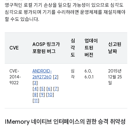
영구적인 로컬 기기 손상을 일으킬 가능성이 있으므로 심각도
심각으로 평가되며 기기를 수리하려면 운영체제를 재설치해야
할 수도 있습니다.
심
업데이
AOSP 링크가
신고된
CVE
각
트된
포함된 버그
날짜
도
버전
CVE-
ANDROID-
심
6.0,
2015년
2014-
26927260
[
2
]
각
6.0.1
12월 25
9322
[
3
]
일
[
4
] [
5
] [
6
] [
7
]
[
8
] [
9
] [
10
]
[
11
]
IMemory 네이티브 인터페이스의 권한 승격 취약성