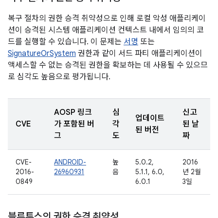
복구 절차의 권한 승격 취약성으로 인해 로컬 악성 애플리케이
션이 승격된 시스템 애플리케이션 컨텍스트 내에서 임의의 코
드를 실행할 수 있습니다. 이 문제는
서명
또는
SignatureOrSystem
권한과 같이 서드 파티 애플리케이션이
액세스할 수 없는 승격된 권한을 확보하는 데 사용될 수 있으므
로 심각도 높음으로 평가됩니다.
AOSP 링크
심
신고
업데이트
CVE
가 포함된 버
각
된 날
된 버전
그
도
짜
CVE-
ANDROID-
높
5.0.2,
2016
2016-
26960931
음
5.1.1, 6.0,
년 2월
0849
6.0.1
3일
블루투스의 권한 승격 취약성