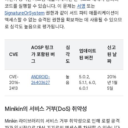
코드를 실행할 수 있습니다. 이 문제는
서명
또는
SignatureOrSystem
권한과 같이 서드 파티 애플리케이션이
액세스할 수 없는 승격된 권한을 확보하는 데 사용될 수 있으므
로 심각도 높음으로 평가됩니다.
AOSP 링크
심
신고
업데이트
CVE
가 포함된 버
각
된 날
된 버전
그
도
짜
CVE-
ANDROID-
높
5.0.2,
2016
2016-
26403627
음
5.1.1, 6.0,
년 1월
2413
6.0.1
5일
Minikin의 서비스 거부(Do
S) 취약성
Minikin 라이브러리의 서비스 거부 취약성으로 인해 로컬 공격