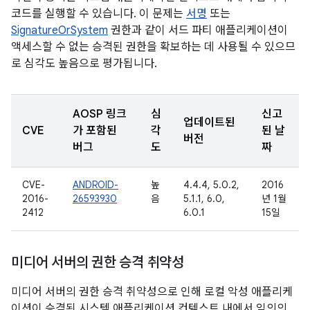
코드를 실행할 수 있습니다. 이 문제는
서명
또는
SignatureOrSystem
권한과 같이 서드 파티 애플리케이션이
액세스할 수 없는 승격된 권한을 확보하는 데 사용될 수 있으므
로 심각도 높음으로 평가됩니다.
AOSP 링크
심
신고
업데이트된
CVE
가 포함된
각
된 날
버전
버그
도
짜
CVE-
ANDROID-
높
4.4.4, 5.0.2,
2016
2016-
26593930
음
5.1.1, 6.0,
년 1월
2412
6.0.1
15일
미디어 서버의 권한 승격 취약성
미디어 서버의 권한 승격 취약성으로 인해 로컬 악성 애플리케
이션이 승격된 시스템 애플리케이션 컨텍스트 내에서 임의의