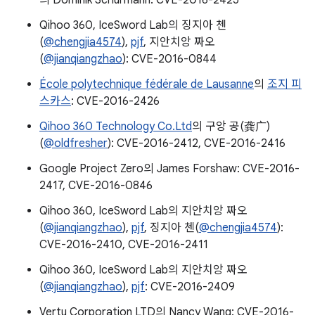
의 Dominik Schürmann: CVE-2016-2425
Qihoo 360, IceSword Lab의 징지아 첸
(
@chengjia4574
),
pjf
, 지안치앙 짜오
(
@jianqiangzhao
): CVE-2016-0844
École polytechnique fédérale de Lausanne
의
조지 피
스카스
: CVE-2016-2426
Qihoo 360 Technology Co.Ltd
의 구앙 공(龚广)
(
@oldfresher
): CVE-2016-2412, CVE-2016-2416
Google Project Zero의 James Forshaw: CVE-2016-
2417, CVE-2016-0846
Qihoo 360, IceSword Lab의 지안치앙 짜오
(
@jianqiangzhao
),
pjf
, 징지아 첸(
@chengjia4574
):
CVE-2016-2410, CVE-2016-2411
Qihoo 360, IceSword Lab의 지안치앙 짜오
(
@jianqiangzhao
),
pjf
: CVE-2016-2409
Vertu Corporation LTD의 Nancy Wang: CVE-2016-