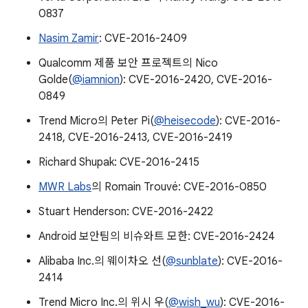
0837
Nasim Zamir
: CVE-2016-2409
Qualcomm 제품 보안 프로젝트의 Nico
Golde(
@iamnion
): CVE-2016-2420, CVE-2016-
0849
Trend Micro의 Peter Pi(
@heisecode
): CVE-2016-
2418, CVE-2016-2413, CVE-2016-2419
Richard Shupak: CVE-2016-2415
MWR Labs
의 Romain Trouvé: CVE-2016-0850
Stuart Henderson: CVE-2016-2422
Android 보안팀의 비슈와트 모한: CVE-2016-2424
Alibaba Inc.의 웨이차오 선(
@sunblate
): CVE-2016-
2414
Trend Micro Inc.의 위시 우(
@wish_wu
): CVE-2016-