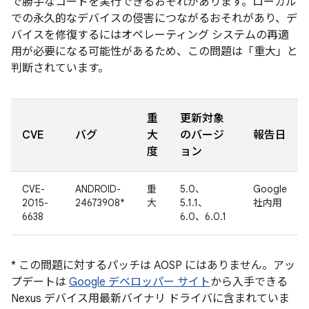
で勝手なコードを実行できるおそれがあります。ローカル
での永久的なデバイスの侵害につながるおそれがあり、デ
バイスを修復するにはオペレーティング システムの再適
用が必要になる可能性があるため、この問題は「重大」と
判断されています。
重
更新対象
CVE
バグ
大
のバージ
報告日
度
ョン
CVE-
ANDROID-
重
5.0、
Google
2015-
24673908*
大
5.1.1、
社内用
6638
6.0、6.0.1
* この問題に対するパッチは AOSP にはありません。アッ
プデートは
Google デベロッパー サイト
から入手できる
Nexus デバイス用最新バイナリ ドライバに含まれていま