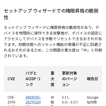
セットアップ ウィザードでの権限昇格の脆弱
性
セットアップ ウィザードに権限昇格の脆弱性があり、デ
バイスを物理的に操作できる攻撃者が、デバイスの設定に
アクセスしてデバイスを手動でリセットできるおそれがあ
ります。初期状態へのリセット機能の保護が不正に回避さ
れるおそれがあるため、この問題の重大度は「中」と判断
されています。
バグと
重
更新対象
CVE
AOSP リ
大
のバージ
報告日
ンク
度
ョン
CVE-
ANDROID-
中
5.1.1、
Google
2015-
25290269
程
6.0、6.0.1
社内用