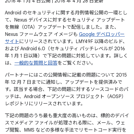
2016 年 1 月 4 日公開 | 2016 年 4 月 28 日更新
Android のセキュリティに関する月例情報公開の一環とし
て、Nexus デバイスに対するセキュリティ アップデート
を無線（OTA）アップデートで配信しました。また、
Nexus ファームウェア イメージも
Google デベロッパー
サイト
にリリースされています。LMY49F 以降のビルド、
および Android 6.0（セキュリティ パッチレベルが 2016
年 1 月 1 日以降）で下記の問題に対処しています。詳しく
は、
一般的な質問と回答
をご覧ください。
パートナーにはこの公開情報に記載の問題について 2015
年 12 月 7 日までに通知し、アップデートを提供済みで
す。該当する場合、下記の問題に対するソースコードのパ
ッチは、Android オープンソース プロジェクト（AOSP）
レポジトリにリリースされています。
下記の問題のうち最も重大度の高いものは、標的のデバイ
スでメディア ファイルが処理される際に、メール、ウェ
ブ閲覧、MMS などの多様な手法でリモートコード実行を