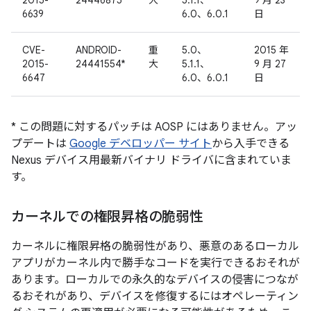
2015-
24446875*
大
5.1.1、
9 月 23
6639
6.0、6.0.1
日
CVE-
ANDROID-
重
5.0、
2015 年
2015-
24441554*
大
5.1.1、
9 月 27
6647
6.0、6.0.1
日
* この問題に対するパッチは AOSP にはありません。アッ
プデートは
Google デベロッパー サイト
から入手できる
Nexus デバイス用最新バイナリ ドライバに含まれていま
す。
カーネルでの権限昇格の脆弱性
カーネルに権限昇格の脆弱性があり、悪意のあるローカル
アプリがカーネル内で勝手なコードを実行できるおそれが
あります。ローカルでの永久的なデバイスの侵害につなが
るおそれがあり、デバイスを修復するにはオペレーティン