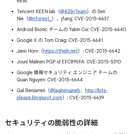
6636
Tencent KEEN lab（
@K33nTeam
）の Sen
Nie（
@nforest_
）、jfang: CVE-2015-6637
Android Bionic チームの Yabin Cui: CVE-2015-6640
Google X の Tom Craig: CVE-2015-6641
Jann Horn（
https://thejh.net
）: CVE-2015-6642
Jouni Malinen PGP id EFC895FA: CVE-2015-5310
Google 情報セキュリティ エンジニア チームの
Quan Nguyen: CVE-2015-6644
Gal Beniamini（
@laginimaineb
、
http://bits-
please.blogspot.com
）: CVE-2015-6639
セキュリティの脆弱性の詳細