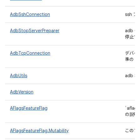
AdbSshConnection
ssh 
AdbStopServerPreparer
adb 
停止す
AdbTcpConnection
デバイ
準の 
AdbUtils
adb
AdbVersion
AFlagsFeatureFlag
`afl
の説明
AFlagsFeatureFlag.Mutability
このフ