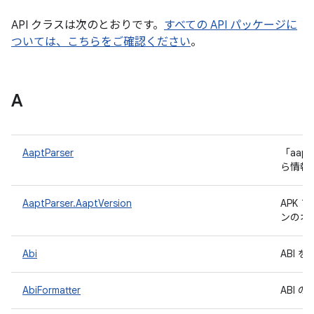
API クラスは次のとおりです。
すべての API パッケージに
ついては、こちらをご確認ください
。
A
AaptParser
「aap
ら情報
AaptParser.AaptVersion
APK 
ンのオ
Abi
ABI 
AbiFormatter
ABI 