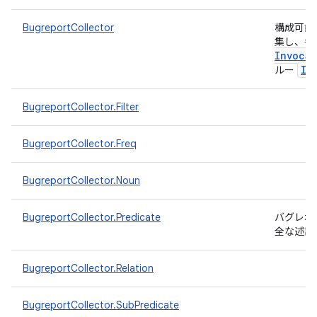
BugreportCollector
構成可能
集し、各
Invocat
IT
ルー
BugreportCollector.Filter
BugreportCollector.Freq
BugreportCollector.Noun
BugreportCollector.Predicate
バグレポ
全な述語
BugreportCollector.Relation
BugreportCollector.SubPredicate