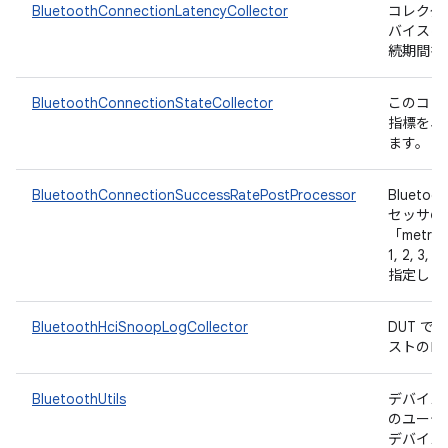
BluetoothConnectionLatencyCollector
コレクタは
バイスにプ
続期間を
BluetoothConnectionStateCollector
このコレクタ
指標を収
ます。
BluetoothConnectionSuccessRatePostProcessor
Bluet
セッサの
「metri
1, 2, 3
指定しま
BluetoothHciSnoopLogCollector
DUT で
ストのロ
BluetoothUtils
デバイスで 
のユーテ
デバイス側の