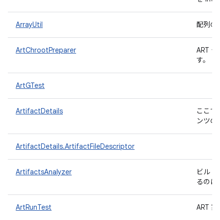
ArrayUtil
配列の
ArtChrootPreparer
ART 
す。
ArtGTest
ArtifactDetails
ここで
ンツの
ArtifactDetails.ArtifactFileDescriptor
ArtifactsAnalyzer
ビルド
るのに
ArtRunTest
ART