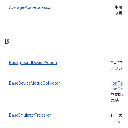
AveragePostProcessor
指標の
の実装
B
BackgroundDeviceAction
指定され
アクショ
onTest
BaseDeviceMetricCollector
onTest
を開始お
実装。
BaseEmulatorPreparer
ローカル
ール。