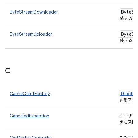
Byte
St
ByteStreamDownloader
装するク
Byte
St
ByteStreamUploader
装するク
C
ICache
CacheClientFactory
するファ
CanceledException
ユーザー
きにスロ