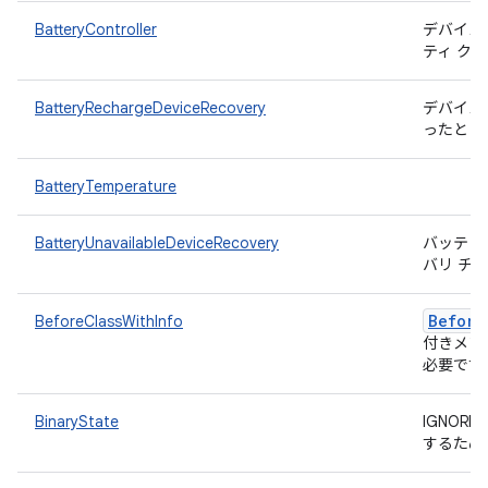
BatteryController
デバイス
ティ ク
BatteryRechargeDeviceRecovery
デバイス
ったとき
BatteryTemperature
BatteryUnavailableDeviceRecovery
バッテリ
バリ チ
Before
BeforeClassWithInfo
付きメソ
必要です
BinaryState
IGNOR
するため