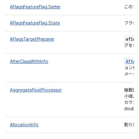
AFlagsFeatureFlag.Setter
このフ
AFlagsFeatureFlag.State
フラグ
aflag
AFlagsTargetPreparer
グをオ
After
AfterClassWithInfo
ョン付
メータ
AggregatePostProcessor
複数回
小値、
カウン
doub
AllocationInfo
割り当