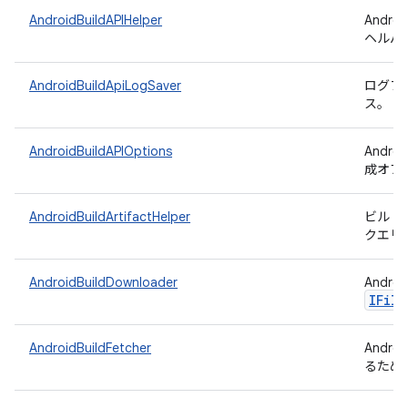
AndroidBuildAPIHelper
Andr
ヘルパ
AndroidBuildApiLogSaver
ログファイ
ス。
AndroidBuildAPIOptions
Andr
成オプ
AndroidBuildArtifactHelper
ビルド 
クエリ
AndroidBuildDownloader
Andro
IFile
AndroidBuildFetcher
Andr
るため