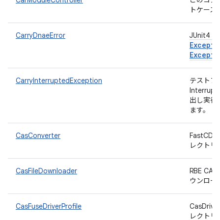
CarModuleController
このコン
トケース
CarryDnaeError
JUnit
Excepti
Excepti
CarryInterruptedException
テストフ
Interr
出し実行
ます。
CasConverter
FastC
レクトリ
CasFileDownloader
RBE C
ウンロー
CasFuseDriverProfile
CasDri
レクトリ