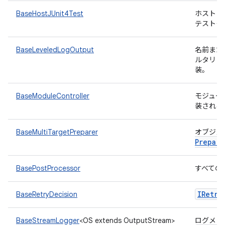
BaseHostJUnit4Test
ホスト J
テストク
BaseLeveledLogOutput
名前また
ルタリン
装。
BaseModuleController
モジュー
装される
BaseMultiTargetPreparer
オブジェ
Prepare
BasePostProcessor
すべての
IRetry
BaseRetryDecision
BaseStreamLogger
<OS extends OutputStream>
ログメッセ