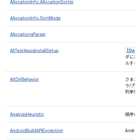
AllocationInfo.AllocationSorter
AllocationInfo.SortMode
AllocationsParser
IDevi
AllTestAppsInstallSetup
ダにあ
ルする
AltDirBehavior
さまざ
ラ/プ
列挙型
AnalysisHeuristic
順序が
AndroidBuildAPIException
Andr