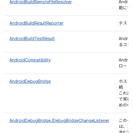
AndroidBuildRemoteFileResolver
Andr
能にす
AndroidBuildResultReporter
テスト結果
AndroidBuildTestResult
Andr
るコン
AndroidCompatibility
Andr
ロード
AndroidDebugBridge
ホスト側の
続
これは
で実行
めの中
AndroidDebugBridge.IDebugBridgeChangeListener
このイ
A
は、
含む）