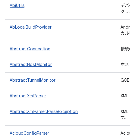
AbiUtils
デバイ
クラス
AbLocalBuildProvider
Andr
カルビ
AbstractConnection
接続の
AbstractHostMonitor
ホスト
AbstractTunnelMonitor
GCE 
AbstractXmlParser
XML
AbstractXmlParser.ParseException
XML
す。
AcloudConfigParser
Aclo