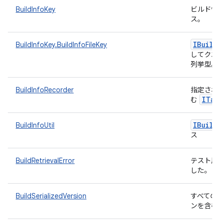
BuildInfoKey
ビルド情
ス。
IBuild
BuildInfoKey.BuildInfoFileKey
してクエ
列挙型。
BuildInfoRecorder
指定され
ITar
む
IBuild
BuildInfoUtil
ス
BuildRetrievalError
テスト用
した。
BuildSerializedVersion
すべての
ンを含む