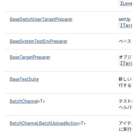
ILevel
BaseSwitchUserTargetPreparer
setU
ITarge
BaseSystemTestEnvPreparer
ベース 
BaseTargetPreparer
オブジェ
ITarge
BaseTestSuite
新しいス
行するた
BatchChannel
<T>
テスト結
ヘルパー
BatchChannel.BatchUploadAction
<T>
アイテム
に実行す