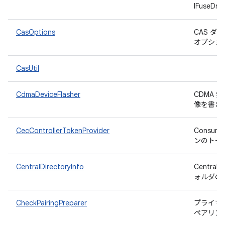
IFuseDr
CasOptions
CAS 
オプショ
CasUtil
CdmaDeviceFlasher
CDMA 
像を書き
CecControllerTokenProvider
Consume
ンのトー
CentralDirectoryInfo
Centra
ォルダの
CheckPairingPreparer
プライマ
ペアリン