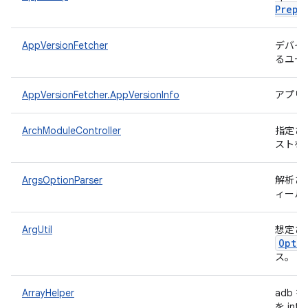
Prepa
AppVersionFetcher
デバイ
るユー
AppVersionFetcher.AppVersionInfo
アプリ
ArchModuleController
指定さ
ストを
ArgsOptionParser
解析さ
ィール
ArgUtil
想定さ
Opti
ス。
ArrayHelper
adb
を in