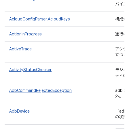
バイス
AcloudConfigParser.AcloudKeys
構成か
ActionInProgress
進行中
ActiveTrace
アクテ
立つメ
ActivityStatusChecker
モジュ
ティの
AdbCommandRejectedException
adb
外。
AdbDevice
「adb
の状態