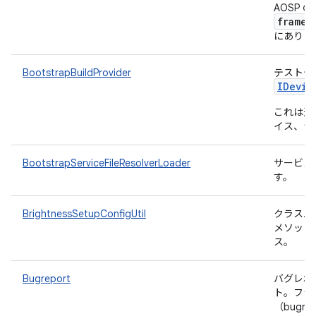
AOSP の
framew
にありま
BootstrapBuildProvider
テストデ
IDevic
これは通
イス、つ
BootstrapServiceFileResolverLoader
サービス
す。
BrightnessSetupConfigUtil
クラスパスか
メソッド
ス。
Bugreport
バグレポ
ト。フラ
（bugr