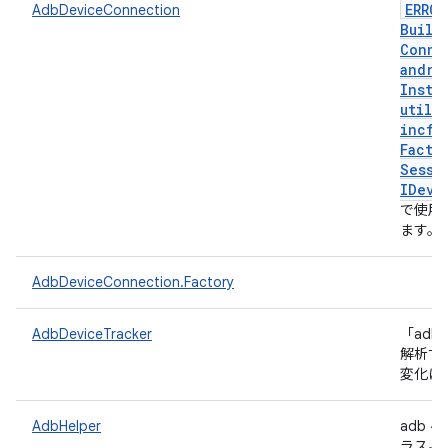
ERROR
AdbDeviceConnection
Build
Conne
andro
Insta
util
.
incfs
Facto
Sessi
IDevi
で使用
ます。
AdbDeviceConnection.Factory
AdbDeviceTracker
「adb
解析す
変化に
AdbHelper
adb
ラス。