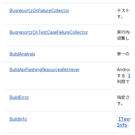
BugreportzOnFailureCollector
テストケー
す。
BugreportzOnTestCaseFailureCollector
実行内のテ
収集しま
BuildAnalysis
単一のビ
BuildApiFlashingResourcesRetriever
Andro
IF
する
利用でき
BuildError
指定され
す。
ITest
D
BuildInfo
Info
の