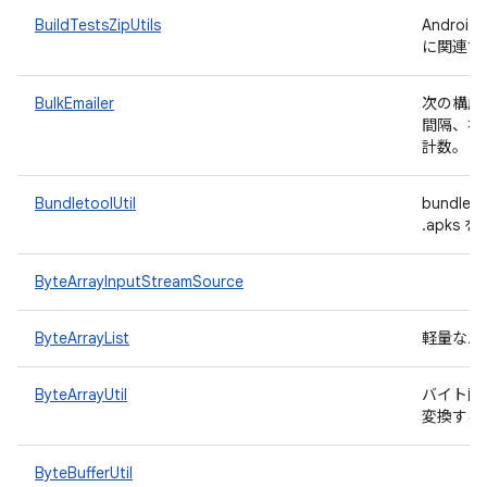
BuildTestsZipUtils
Andro
に関連す
BulkEmailer
次の構成
間隔、初
計数。
BundletoolUtil
bundl
.apk
ByteArrayInputStreamSource
ByteArrayList
軽量なバ
ByteArrayUtil
バイト配
変換する
ByteBufferUtil