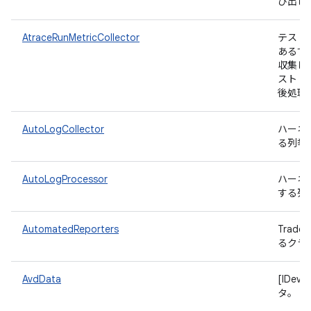
び出し
AtraceRunMetricCollector
テスト
あるす
収集し
スト 
後処理
AutoLogCollector
ハーネ
る列挙
AutoLogProcessor
ハーネ
する列
AutomatedReporters
Trad
るクラ
AvdData
[IDev
タ。