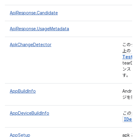
ApiResponse.Candidate
ApiResponse.UsageMetadata
ApkChangeDetector
このク
上の 
Test
A
tear
ンスト
す。
AppBuildInfo
Andr
ジを表
AppDeviceBuildInfo
このク
IDevi
AppSetup
apk