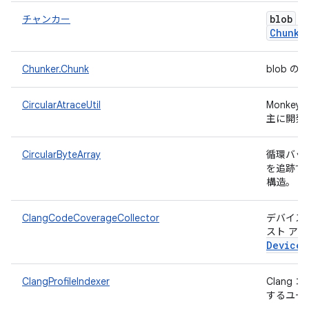
blob
チャンカー
を
Chunk
Chunker.Chunk
blob 
CircularAtraceUtil
Monke
主に開発さ
CircularByteArray
循環バッ
を追跡す
構造。
ClangCodeCoverageCollector
デバイスか
スト ア
Device
M
ClangProfileIndexer
Clang
するユー