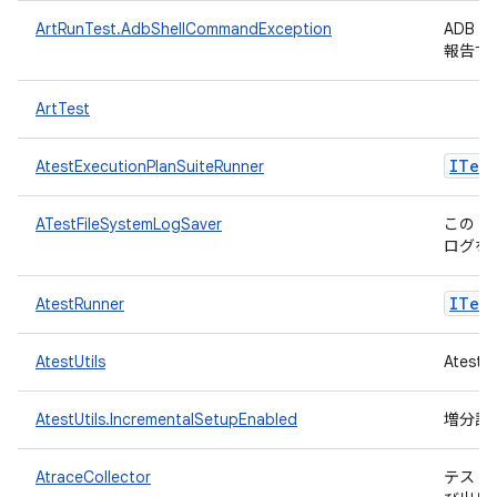
ArtRunTest.AdbShellCommandException
ADB
報告す
ArtTest
ITest
AtestExecutionPlanSuiteRunner
ATestFileSystemLogSaver
この L
ログを
ITest
AtestRunner
AtestUtils
Ates
AtestUtils.IncrementalSetupEnabled
増分設
AtraceCollector
テスト