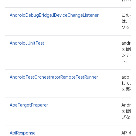
AndroidDebugBridge.IDeviceChangeListener
このイ
I
は、
ソッド
AndroidJUnitTest
androi
を使用
ンテー
ト。
AndroidTestOrchestratorRemoteTestRunner
adb コ
して、イ
を実行
AoaTargetPreparer
Andro
を使用
プなど
ApiResponse
API