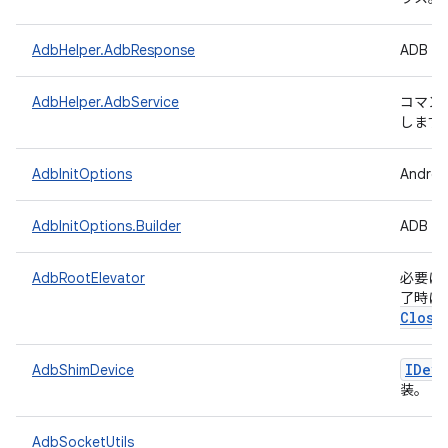
AdbHelper.AdbResponse
ADB
AdbHelper.AdbService
コマン
します
AdbInitOptions
Andr
AdbInitOptions.Builder
ADB
AdbRootElevator
必要に応
了時に 
Close
IDevi
AdbShimDevice
装。
AdbSocketUtils