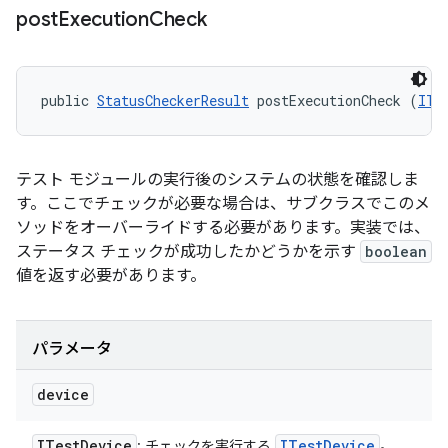
post
Execution
Check
public 
StatusCheckerResult
 postExecutionCheck (
ITe
テスト モジュールの実行後のシステムの状態を確認しま
す。ここでチェックが必要な場合は、サブクラスでこのメ
ソッドをオーバーライドする必要があります。実装では、
ステータス チェックが成功したかどうかを示す
boolean
値を返す必要があります。
パラメータ
device
ITest
Device
ITest
Device
: チェックを実行する
。