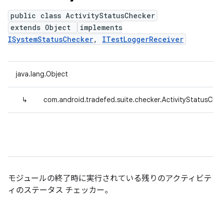
public class ActivityStatusChecker
extends Object
implements
ISystemStatusChecker
,
ITestLoggerReceiver
java.lang.Object
↳
com.android.tradefed.suite.checker.ActivityStatusChe
モジュールの終了時に実行されている残りのアクティビテ
ィのステータス チェッカー。