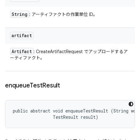
String
: アーティファクトの作業単位 ID。
artifact
Artifact
: CreateArtifactRequest でアップロードするア
ーティファクト。
enqueue
Test
Result
public abstract void enqueueTestResult (String work
                TestResult result)