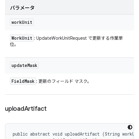
パラメータ
work
Unit
Work
Unit
: UpdateWorkUnitRequest で更新する作業単
位。
update
Mask
Field
Mask
: 更新のフィールド マスク。
upload
Artifact
public abstract void uploadArtifact (String workUni