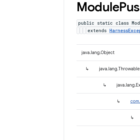
Module
Pus
public static class Mod
extends
HarnessExce
java.lang.Object
↳
java.lang.Throwable
↳
java.lang.E
↳
com.
↳