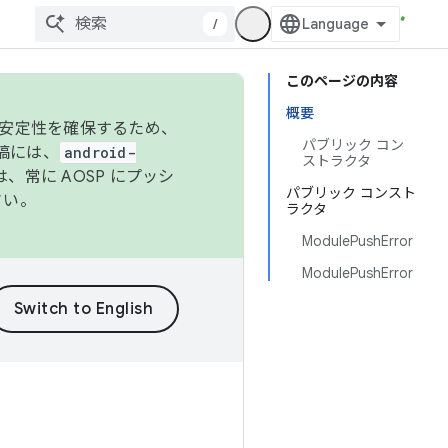
/
このページの内容
概要
の安定性を確保するため、
パブリック コン
投稿には、
android-
ストラクタ
、常に AOSP にプッシ
パブリック コンスト
さい。
ラクタ
ModulePushError
ModulePushError