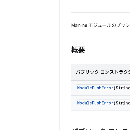
Mainline モジュール
概要
パブリック コンストラク
Module
Push
Error
(Strin
Module
Push
Error
(Strin