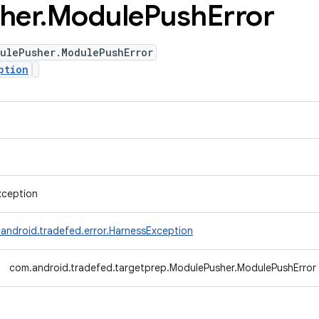
her
.
Module
Push
Error
ulePusher.ModulePushError
ption
xception
android.tradefed.error.HarnessException
com.android.tradefed.targetprep.ModulePusher.ModulePushError