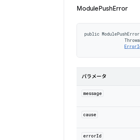
Module
Push
Error
public ModulePushError
                Throwa
ErrorI
パラメータ
message
cause
error
Id