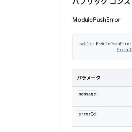
パブリック コンス
Module
Push
Error
public ModulePushError
ErrorI
パラメータ
message
error
Id