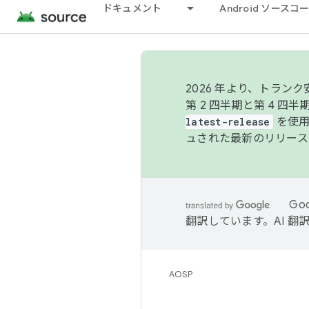
ドキュメント
Android ソース
2026 年より、トラ
第 2 四半期と第 4 四
latest-release
を使用
ュされた最新のリリース
Go
翻訳しています。AI 
AOSP