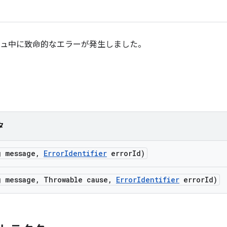
のプッシュ中に致命的なエラーが発生しました。
タ
g message
,
Error
Identifier
error
Id)
g message
,
Throwable cause
,
Error
Identifier
error
Id)