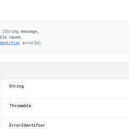
 (String message, 

ble cause, 

dentifier
 errorId)
String
Throwable
Error
Identifier