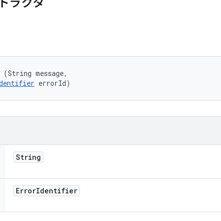
トラクタ
 (String message, 

dentifier
 errorId)
String
Error
Identifier