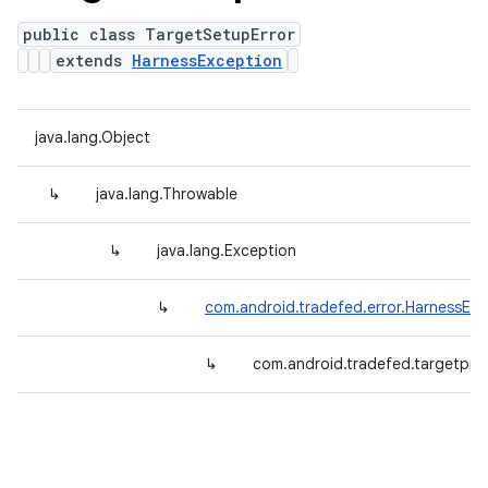
public class TargetSetupError
extends
HarnessException
java.lang.Object
↳
java.lang.Throwable
↳
java.lang.Exception
↳
com.android.tradefed.error.HarnessExc
↳
com.android.tradefed.targetpre