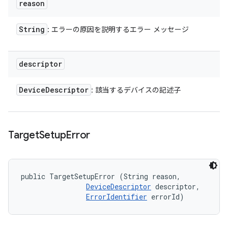
reason
String
: エラーの原因を説明するエラー メッセージ
descriptor
Device
Descriptor
: 該当するデバイスの記述子
Target
Setup
Error
public TargetSetupError (String reason, 

DeviceDescriptor
 descriptor, 

ErrorIdentifier
 errorId)