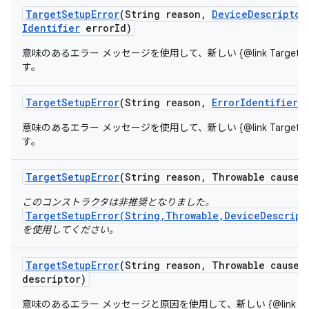
Target
Setup
Error
(String reason
,
Device
Descriptor
Identifier
error
Id)
意味のあるエラー メッセージを使用して、新しい {@link TargetSet
す。
Target
Setup
Error
(String reason
,
Error
Identifier
e
意味のあるエラー メッセージを使用して、新しい {@link TargetSet
す。
Target
Setup
Error
(String reason
,
Throwable cause)
このコンストラクタは非推奨となりました。
TargetSetupError(String,Throwable,DeviceDescript
を使用してください。
Target
Setup
Error
(String reason
,
Throwable cause
,
descriptor)
意味のあるエラー メッセージと原因を使用して、新しい {@link Target