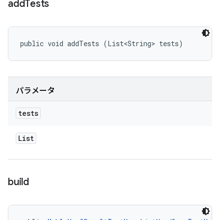
add
Tests
public void addTests (List<String> tests)
パラメータ
tests
List
build