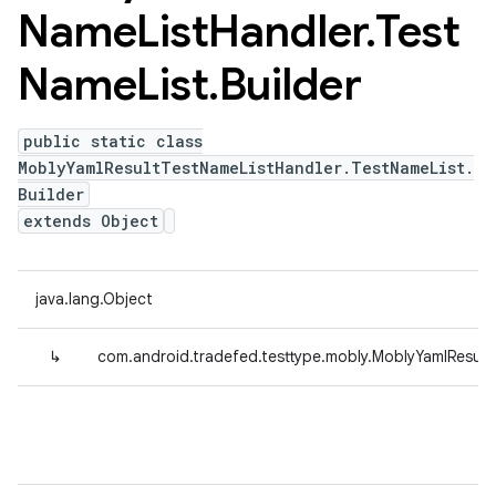
Name
List
Handler
.
Test
Name
List
.
Builder
public static class
MoblyYamlResultTestNameListHandler.TestNameList.
Builder
extends Object
java.lang.Object
↳
com.android.tradefed.testtype.mobly.MoblyYamlResult