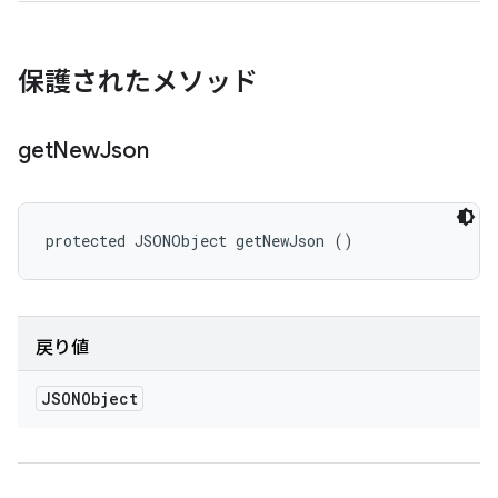
保護されたメソッド
get
New
Json
protected JSONObject getNewJson ()
戻り値
JSONObject