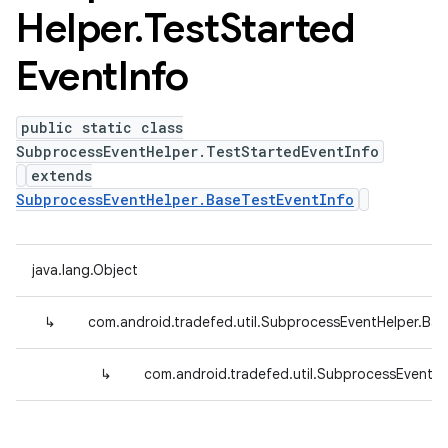
Helper
.
Test
Started
Event
Info
public static class
SubprocessEventHelper.TestStartedEventInfo
extends
SubprocessEventHelper.BaseTestEventInfo
java.lang.Object
↳
com.android.tradefed.util.SubprocessEventHelper.Bas
↳
com.android.tradefed.util.SubprocessEventHe