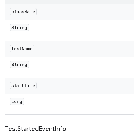
class
Name
String
test
Name
String
start
Time
Long
Test
Started
Event
Info