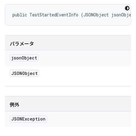
public TestStartedEventInfo (JSONObject jsonObjec
パラメータ
json
Object
JSONObject
例外
JSONException