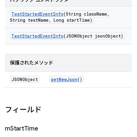
パブリック コンストラクタ
Test
Started
Event
Info
(String class
Name
,
String test
Name
,
Long start
Time)
Test
Started
Event
Info
(JSONObject json
Object)
保護されたメソッド
JSONObject
get
New
Json
()
フィールド
m
Start
Time