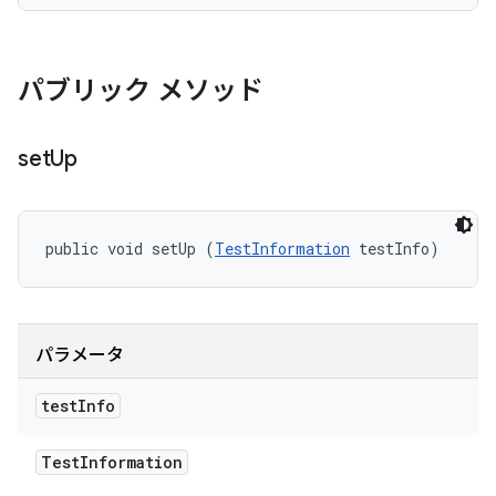
パブリック メソッド
set
Up
public void setUp (
TestInformation
 testInfo)
パラメータ
test
Info
Test
Information