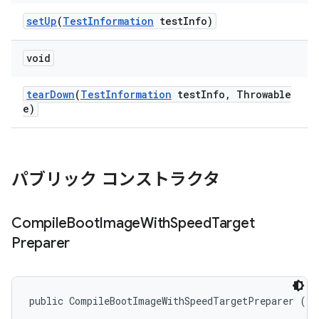
set
Up
(
Test
Information
test
Info)
void
tear
Down
(
Test
Information
test
Info
,
Throwable
e)
パブリック コンストラクタ
Compile
Boot
Image
With
Speed
Target
Preparer
public CompileBootImageWithSpeedTargetPreparer ()