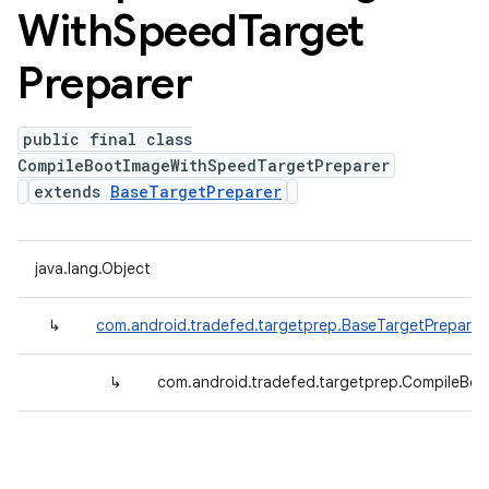
With
Speed
Target
Preparer
public final class
CompileBootImageWithSpeedTargetPreparer
extends
BaseTargetPreparer
java.lang.Object
↳
com.android.tradefed.targetprep.BaseTargetPreparer
↳
com.android.tradefed.targetprep.CompileBo