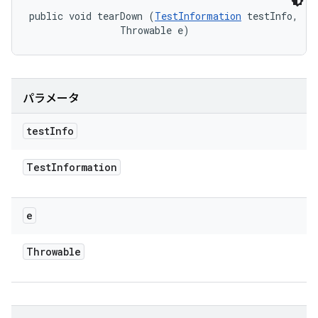
public void tearDown (
TestInformation
 testInfo, 

                Throwable e)
パラメータ
test
Info
Test
Information
e
Throwable