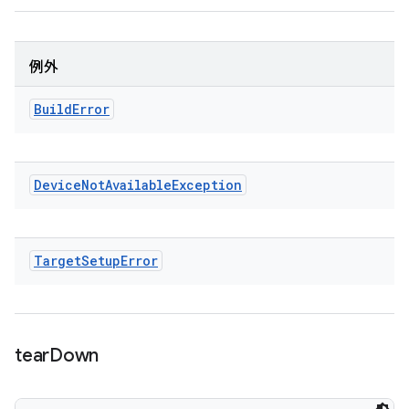
例外
Build
Error
Device
Not
Available
Exception
Target
Setup
Error
tear
Down