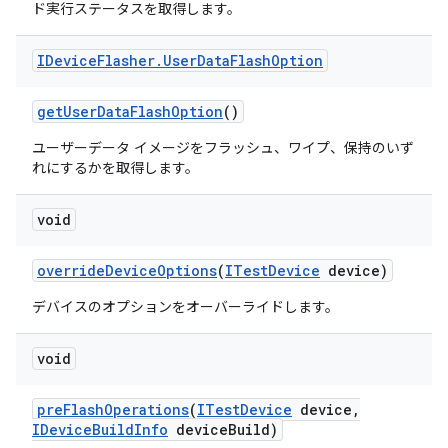
ド実行ステータスを取得します。
IDevice
Flasher
.
User
Data
Flash
Option
get
User
Data
Flash
Option
()
ユーザーデータ イメージをフラッシュ、ワイプ、保持のいず
れにするかを取得します。
void
override
Device
Options
(
ITest
Device
device)
デバイスのオプションをオーバーライドします。
void
pre
Flash
Operations
(
ITest
Device
device
,
IDevice
Build
Info
device
Build)