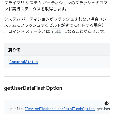
プライマリ システム パーティションのフラッシュのコマ
ンド実行ステータスを取得します。
システム パーティションがフラッシュされない場合（シ
ステムにフラッシュするビルドがすでに存在する場合）
、コマンド ステータスは
null
になることがあります。
戻り値
Command
Status
get
User
Data
Flash
Option
public 
IDeviceFlasher.UserDataFlashOption
 getUserD