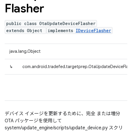
Flasher
public class OtaUpdateDeviceFlasher
extends Object
implements
IDeviceFlasher
java.lang.Object
↳
com.android.tradefed.targetprep.OtaUpdateDeviceFlas
デバイス イメージを更新するために、完全 または増分
OTA パッケージを使用して
system/update_engine/scripts/update_device.py スクリ