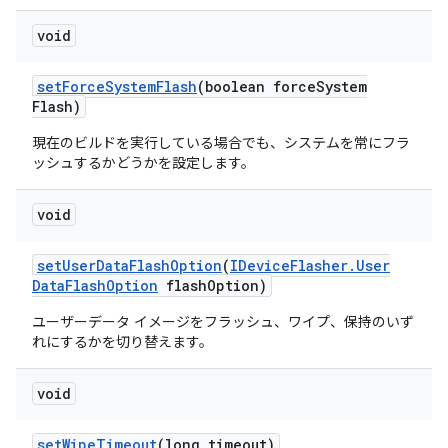
void
set
Force
System
Flash
(boolean force
System
Flash)
現在のビルドを実行している場合でも、システムを常にフラ
ッシュするかどうかを設定します。
void
set
User
Data
Flash
Option
(
IDevice
Flasher
.
User
Data
Flash
Option
flash
Option)
ユーザーデータ イメージをフラッシュ、ワイプ、保持のいず
れにするかを切り替えます。
void
set
Wipe
Timeout
(long timeout)