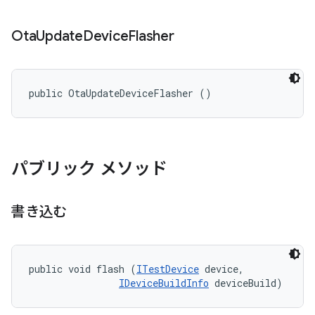
Ota
Update
Device
Flasher
public OtaUpdateDeviceFlasher ()
パブリック メソッド
書き込む
public void flash (
ITestDevice
 device, 

IDeviceBuildInfo
 deviceBuild)