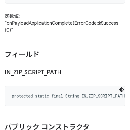
定数値:
"onPayloadApplicationComplete(ErrorCode::kSuccess
(0)"
フィールド
IN
_
ZIP
_
SCRIPT
_
PATH
protected static final String IN_ZIP_SCRIPT_PATH
パブリック コンストラクタ