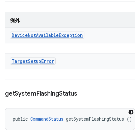
例外
Device
Not
Available
Exception
Target
Setup
Error
get
System
Flashing
Status
public 
CommandStatus
 getSystemFlashingStatus ()