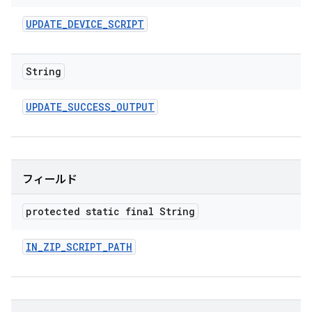
UPDATE
_
DEVICE
_
SCRIPT
String
UPDATE
_
SUCCESS
_
OUTPUT
フィールド
protected static final String
IN
_
ZIP
_
SCRIPT
_
PATH