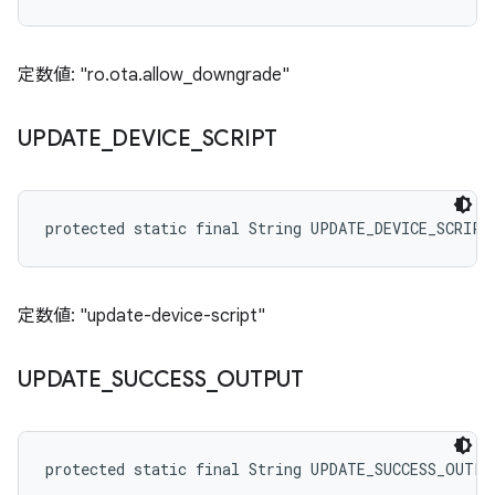
定数値: "ro.ota.allow_downgrade"
UPDATE
_
DEVICE
_
SCRIPT
protected static final String UPDATE_DEVICE_SCRIPT
定数値: "update-device-script"
UPDATE
_
SUCCESS
_
OUTPUT
protected static final String UPDATE_SUCCESS_OUTPU