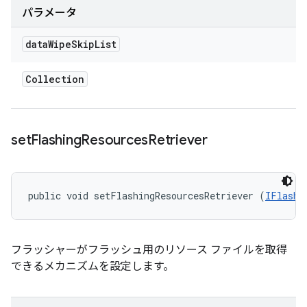
パラメータ
data
Wipe
Skip
List
Collection
set
Flashing
Resources
Retriever
public void setFlashingResourcesRetriever (
IFlashi
フラッシャーがフラッシュ用のリソース ファイルを取得
できるメカニズムを設定します。