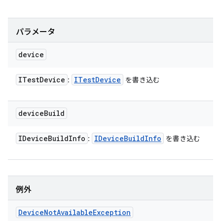
パラメータ
device
ITest
Device
ITest
Device
:
を書き込む
device
Build
IDevice
Build
Info
IDevice
Build
Info
:
を書き込む
例外
Device
Not
Available
Exception