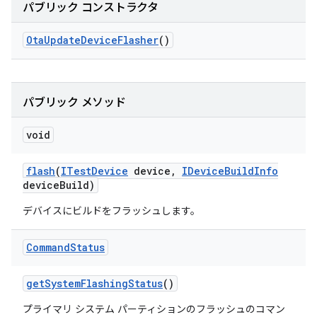
パブリック コンストラクタ
Ota
Update
Device
Flasher
()
パブリック メソッド
void
flash
(
ITest
Device
device
,
IDevice
Build
Info
device
Build)
デバイスにビルドをフラッシュします。
Command
Status
get
System
Flashing
Status
()
プライマリ システム パーティションのフラッシュのコマン