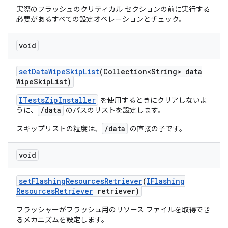
実際のフラッシュのクリティカル セクションの前に実行する
必要があるすべての設定オペレーションとチェック。
void
set
Data
Wipe
Skip
List
(Collection<String> data
Wipe
Skip
List)
ITestsZipInstaller
を使用するときにクリアしないよ
/data
うに、
のパスのリストを設定します。
/data
スキップリストの粒度は、
の直接の子です。
void
set
Flashing
Resources
Retriever
(
IFlashing
Resources
Retriever
retriever)
フラッシャーがフラッシュ用のリソース ファイルを取得でき
るメカニズムを設定します。