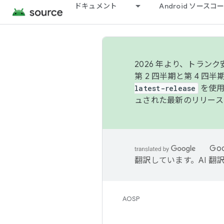
ドキュメント
Android ソース
2026 年より、トラ
第 2 四半期と第 4 四
latest-release
を使用
ュされた最新のリリース
Go
翻訳しています。AI 
AOSP