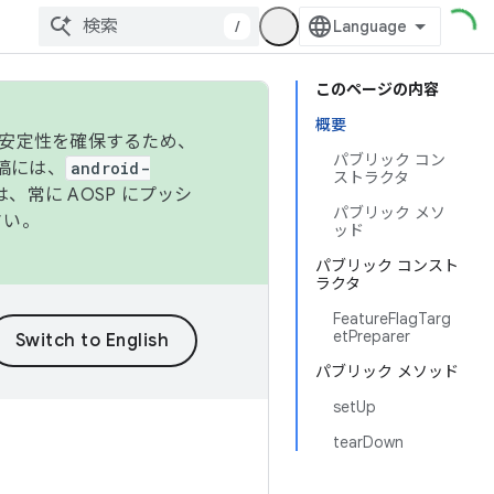
/
このページの内容
概要
の安定性を確保するため、
パブリック コン
投稿には、
android-
ストラクタ
、常に AOSP にプッシ
パブリック メソ
さい。
ッド
パブリック コンスト
ラクタ
FeatureFlagTarg
etPreparer
パブリック メソッド
setUp
tearDown