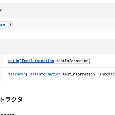
タ
arer
()
set
Up
(
Test
Information
test
Information)
tear
Down
(
Test
Information
test
Information
,
Throwab
トラクタ