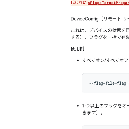
代わりに
AFlagsTargetPrepa
DeviceConfig（リモ
これは、デバイスの状態を再現したり
する）、フラグを一括で有効
使用例:
すべてオン/すべてオ
--flag-file=flag_
1 つ以上のフラグを
きます）。