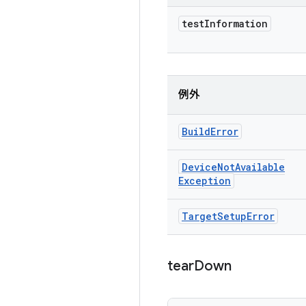
test
Information
例外
Build
Error
Device
Not
Available
Exception
Target
Setup
Error
tear
Down