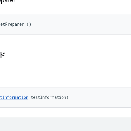
eparer
getPreparer ()
ド
tInformation
 testInformation)