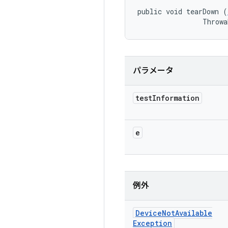
public void tearDown (
                Throwa
パラメータ
test
Information
e
例外
Device
Not
Available
Exception