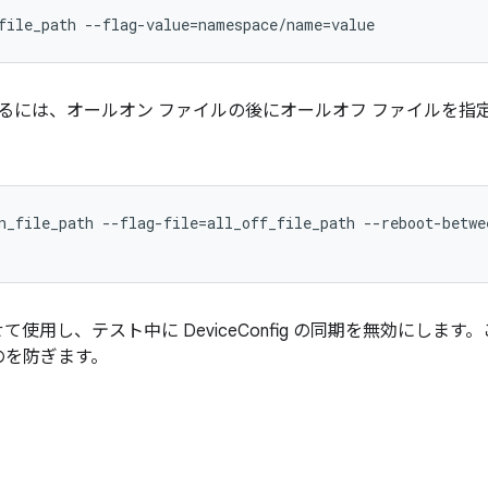
file_path --flag-value=namespace/name=value
るには、オールオン ファイルの後にオールオフ ファイルを指定
n_file_path --flag-file=all_off_file_path --reboot-betwee
て使用し、テスト中に DeviceConfig の同期を無効にしま
のを防ぎます。