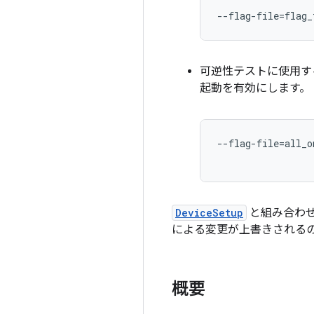
--flag-file=flag_
可逆性テストに使用す
起動を有効にします。
--flag-file=all_o
DeviceSetup
と組み合わせ
による変更が上書きされる
概要