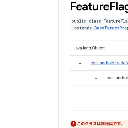
Feature
Fla
public class FeatureFl
extends
BaseTargetPre
java.lang.Object
↳
com.android.tradef
↳
com.androi
このクラスは非推奨です。