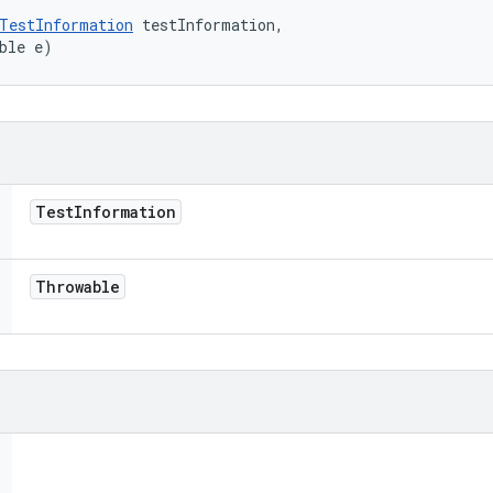
TestInformation
 testInformation, 

ble e)
Test
Information
Throwable