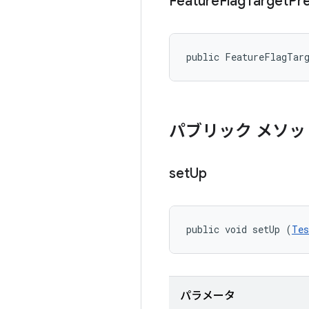
Feature
Flag
Target
Pr
public FeatureFlagTar
パブリック メソッ
set
Up
public void setUp (
Tes
パラメータ