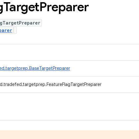
g
Target
Preparer
agTargetPreparer
parer
ed.targetprep.BaseTargetPreparer
d.tradefed.targetprep.FeatureFlagTargetPreparer