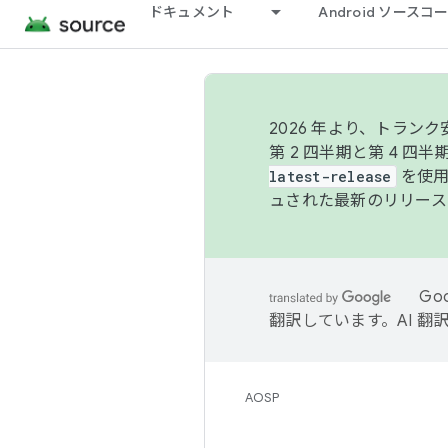
ドキュメント
Android ソース
2026 年より、トラ
第 2 四半期と第 4 四
latest-release
を使用
ュされた最新のリリース
Go
翻訳しています。AI 
AOSP