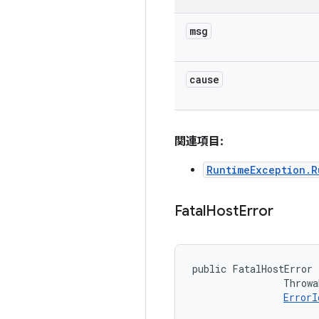
msg
cause
関連項目:
RuntimeException.R
Fatal
Host
Error
public FatalHostError 
                Throwa
ErrorI