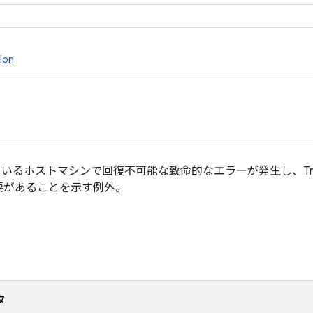
ion
を実行しているホストマシンで回復不可能な致命的なエラーが発生し、Trade
要があることを示す例外。
タ