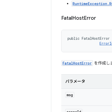
RuntimeException.R
Fatal
Host
Error
public FatalHostError 
ErrorI
FatalHostError
を作成し
パラメータ
msg
error
Id