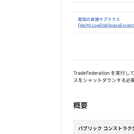
既知の直接サブクラス
FileUtil.LowDiskSpaceExcept
TradeFederation 
スをシャットダウンする必
概要
パブリック コンストラク