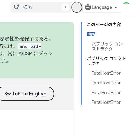
/
このページの内容
概要
の安定性を確保するため、
パブリック コン
投稿には、
android-
ストラクタ
、常に AOSP にプッシ
パブリック コンスト
さい。
ラクタ
FatalHostError
FatalHostError
FatalHostError
FatalHostError