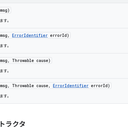
 msg)
ます。
 msg
,
Error
Identifier
error
Id)
ます。
 msg
,
Throwable cause)
ます。
 msg
,
Throwable cause
,
Error
Identifier
error
Id)
ます。
トラクタ