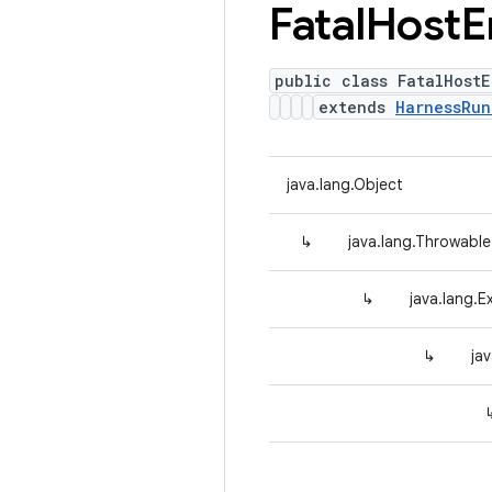
Fatal
Host
E
public class FatalHostE
extends
HarnessRun
java.lang.Object
↳
java.lang.Throwable
↳
java.lang.E
↳
ja