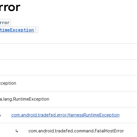
rror
rror
timeException
xception
va.lang.RuntimeException
↳
com.android.tradefed.error.HarnessRuntimeException
↳
com.android.tradefed.command.FatalHostError