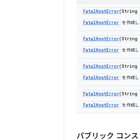
Fatal
Host
Error
(String
FatalHostError
を作成し
Fatal
Host
Error
(String
FatalHostError
を作成し
Fatal
Host
Error
(String
FatalHostError
を作成し
Fatal
Host
Error
(String
FatalHostError
を作成し
パブリック コンス