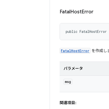
Fatal
Host
Error
public FatalHostError
FatalHostError
を作成し
パラメータ
msg
関連項目: