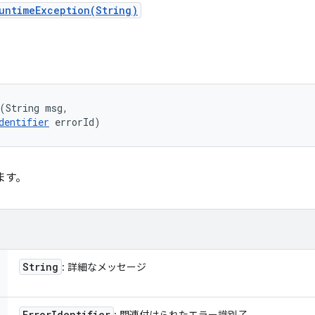
untimeException(String)
(String msg, 

dentifier
 errorId)
ます。
String
: 詳細なメッセージ
Error
Identifier