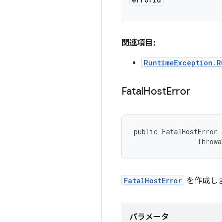
関連項目:
RuntimeException.R
Fatal
Host
Error
public FatalHostError 
                Throwa
FatalHostError
を作成し
パラメータ