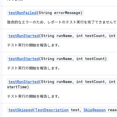
test
Run
Failed
(String error
Message)
致命的なエラーのため、レポートのテスト実行を完了できませんで
test
Run
Started
(String run
Name
,
int test
Count
,
int 
テスト実行の開始を報告します。
test
Run
Started
(String run
Name
,
int test
Count)
テスト実行の開始を報告します。
test
Run
Started
(String run
Name
,
int test
Count
,
int 
start
Time)
テスト実行の開始を報告します。
test
Skipped
(
Test
Description
test
,
Skip
Reason
reas