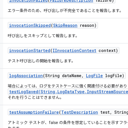
invocation
Failed
(
Failure
Description
failure)
エラー条件のため、呼び出しが不完全であることを報告します。
invocation
Skipped
(
Skip
Reason
reason)
呼び出しをスキップとして報告します。
invocation
Started
(
IInvocation
Context
context)
テスト呼び出しの開始を報告します。
log
Association
(String data
Name
,
Log
File
log
File)
場合によっては、ログをテストケースに強く関連付ける必要があり
testLogSaved(String,LogDataType,InputStreamSource
それを行うことはできません。
test
Assumption
Failure
(
Test
Description
test
,
String
アトミック テストが、false の条件を想定していることを示す