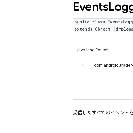
Events
Log
public class EventsLogg
extends Object
implem
java.lang.Object
↳
com.android.tradef
受信したすべてのイベント