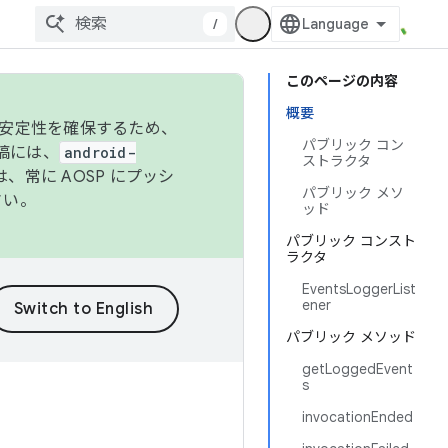
/
このページの内容
概要
の安定性を確保するため、
パブリック コン
投稿には、
android-
ストラクタ
、常に AOSP にプッシ
パブリック メソ
さい。
ッド
パブリック コンスト
ラクタ
EventsLoggerList
ener
パブリック メソッド
getLoggedEvent
s
invocationEnded