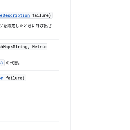
re
Description
failure)
フラグを設定したときに呼び出さ
sh
Map<String
,
Metric
p)
の代替。
on
failure)