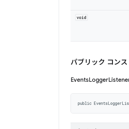
void
パブリック コンス
Events
Logger
Listene
public EventsLoggerLi