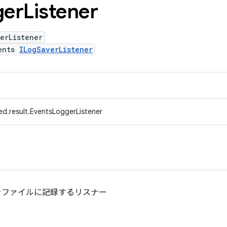
ger
Listener
erListener
ents
ILogSaverListener
ed.result.EventsLoggerListener
をファイルに記録するリスナー