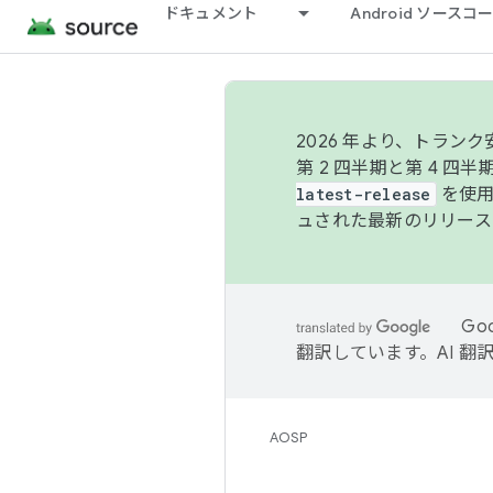
ドキュメント
Android ソース
2026 年より、トラ
第 2 四半期と第 4 四
latest-release
を使用
ュされた最新のリリース
Go
翻訳しています。AI 
AOSP