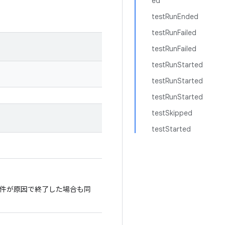
ed
testRunEnded
testRunFailed
testRunFailed
testRunStarted
testRunStarted
testRunStarted
testSkipped
testStarted
件が原因で終了した場合も同