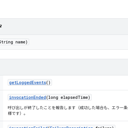
タ
String name)
get
Logged
Events
()
invocation
Ended
(long elapsed
Time)
呼び出しが終了したことを報告します（成功した場合も、エラー条
様です）。