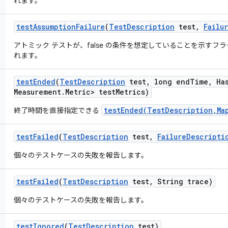
れます。
test
Assumption
Failure
(
Test
Description
test
,
Failu
アトミック テストが、false の条件を想定していることを示す
れます。
test
Ended
(
Test
Description
test
,
long end
Time
,
Ha
Measurement
.
Metric> test
Metrics)
testEnded(TestDescription,Ma
終了時間を直接指定できる
test
Failed
(
Test
Description
test
,
Failure
Descripti
個々のテストケースの失敗を報告します。
test
Failed
(
Test
Description
test
,
String trace)
個々のテストケースの失敗を報告します。
test
Ignored
(
Test
Description
test)