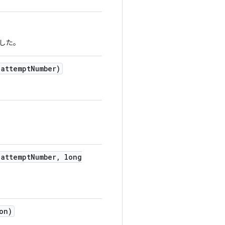
した。
attempt
Number)
attempt
Number
,
long
on)