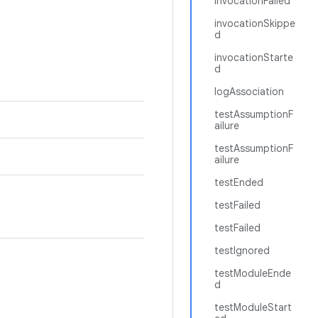
invocationFailed
invocationSkippe
d
invocationStarte
d
logAssociation
testAssumptionF
ailure
testAssumptionF
ailure
testEnded
testFailed
testFailed
testIgnored
testModuleEnde
d
testModuleStart