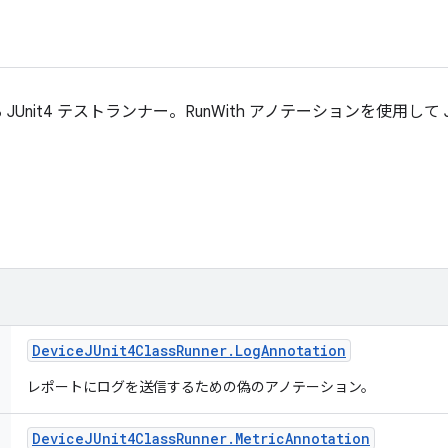
JUnit4 テストランナー。RunWith アノテーションを使用して 
Device
JUnit4Class
Runner
.
Log
Annotation
レポートにログを送信するための偽のアノテーション。
Device
JUnit4Class
Runner
.
Metric
Annotation