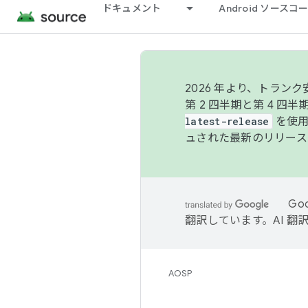
ドキュメント
Android ソース
2026 年より、トラ
第 2 四半期と第 4 四
latest-release
を使用
ュされた最新のリリース
Go
翻訳しています。AI 
AOSP