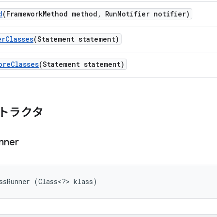
d
(Framework
Method method
,
Run
Notifier notifier)
er
Classes
(Statement statement)
ore
Classes
(Statement statement)
トラクタ
nner
ssRunner (Class<?> klass)