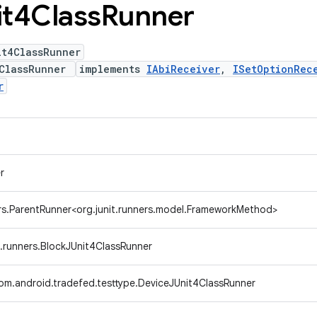
it4Class
Runner
it4ClassRunner
4ClassRunner
implements
IAbiReceiver
,
ISetOptionRec
r
r
ers.ParentRunner<org.junit.runners.model.FrameworkMethod>
t.runners.BlockJUnit4ClassRunner
om.android.tradefed.testtype.DeviceJUnit4ClassRunner