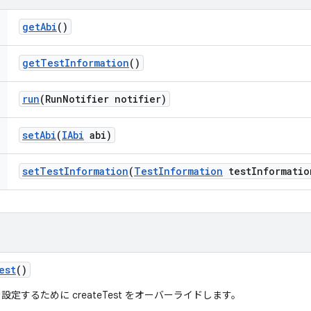
get
Abi
()
get
Test
Information
()
run
(Run
Notifier notifier)
set
Abi
(
IAbi
abi)
set
Test
Information
(
Test
Information
test
Informatio
est
()
設定するために createTest をオーバーライドします。