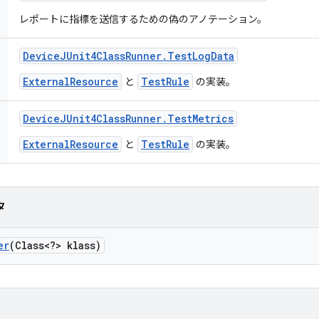
レポートに指標を送信するための偽のアノテーション。
Device
JUnit4Class
Runner
.
Test
Log
Data
ExternalResource
TestRule
と
の実装。
Device
JUnit4Class
Runner
.
Test
Metrics
ExternalResource
TestRule
と
の実装。
タ
er
(Class<?> klass)