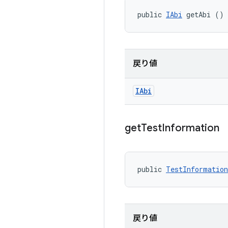
public 
IAbi
 getAbi ()
戻り値
IAbi
get
Test
Information
public 
TestInformation
戻り値