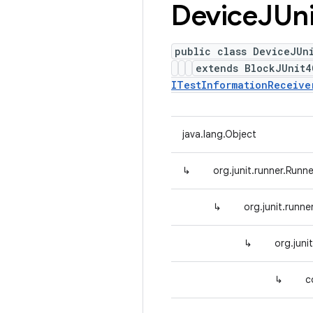
Device
JUn
public class DeviceJUn
extends BlockJUnit
ITestInformationReceive
java.lang.Object
↳
org.junit.runner.Runne
↳
org.junit.runn
↳
org.juni
↳
c