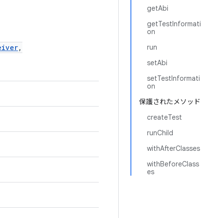
getAbi
getTestInformati
on
eiver
,
run
setAbi
setTestInformati
on
保護されたメソッド
createTest
runChild
withAfterClasses
withBeforeClass
es