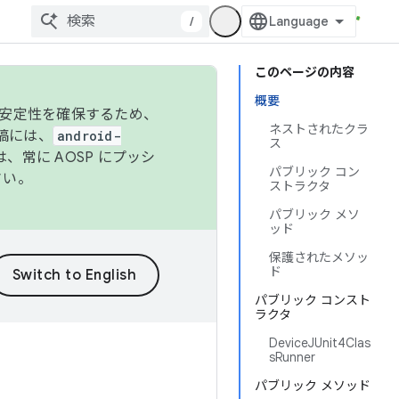
/
このページの内容
概要
の安定性を確保するため、
ネストされたクラ
投稿には、
android-
ス
、常に AOSP にプッシ
パブリック コン
さい。
ストラクタ
パブリック メソ
ッド
保護されたメソッ
ド
パブリック コンスト
ラクタ
DeviceJUnit4Clas
sRunner
パブリック メソッド