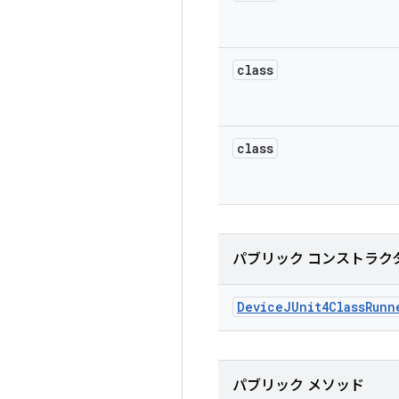
class
class
パブリック コンストラク
Device
JUnit4Class
Runn
パブリック メソッド