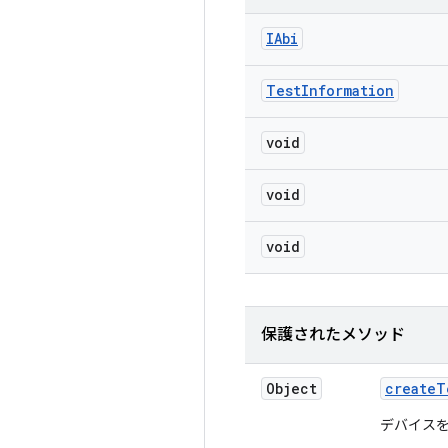
IAbi
Test
Information
void
void
void
保護されたメソッド
Object
create
T
デバイスを