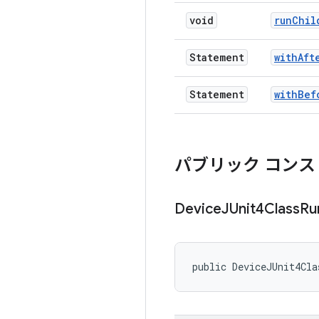
void
run
Chil
Statement
with
Aft
Statement
with
Bef
パブリック コンス
Device
JUnit4Class
Ru
public DeviceJUnit4Cla