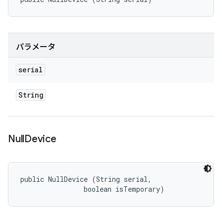
パラメータ
serial
String
Null
Device
public NullDevice (String serial, 

                boolean isTemporary)