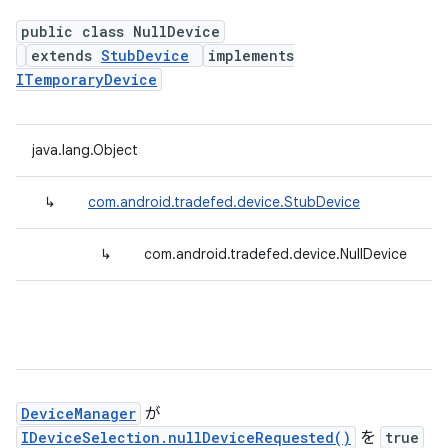
public class NullDevice
extends
StubDevice
implements
ITemporaryDevice
java.lang.Object
↳
com.android.tradefed.device.StubDevice
↳
com.android.tradefed.device.NullDevice
DeviceManager
が
IDeviceSelection.nullDeviceRequested()
を
true