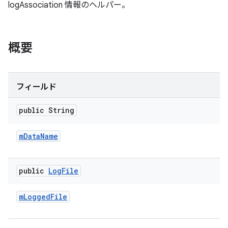
logAssociation 情報のヘルパー。
概要
フィールド
public String
m
Data
Name
public
Log
File
m
Logged
File