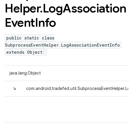
Helper
.
Log
Association
Event
Info
public static class
SubprocessEventHelper.LogAssociationEventInfo
extends Object
java.lang.Object
↳
com.android.tradefed.util.SubprocessEventHelper.Log