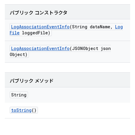
パブリック コンストラクタ
Log
Association
Event
Info
(String data
Name
,
Log
File
logged
File)
Log
Association
Event
Info
(JSONObject json
Object)
パブリック メソッド
String
to
String
()