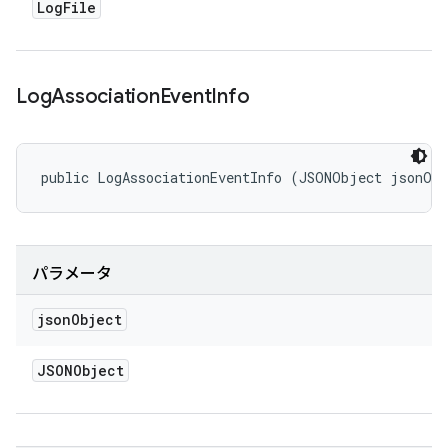
Log
File
Log
Association
Event
Info
public LogAssociationEventInfo (JSONObject jsonOb
パラメータ
json
Object
JSONObject