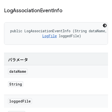
Log
Association
Event
Info
public LogAssociationEventInfo (String dataName, 

LogFile
 loggedFile)
パラメータ
data
Name
String
logged
File