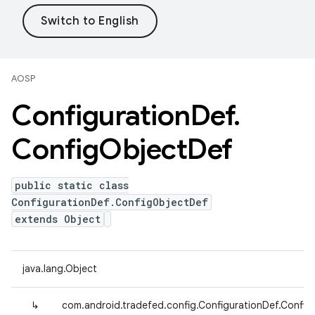
AOSP
Configuration
Def
.
Config
Object
Def
public static class
ConfigurationDef.ConfigObjectDef
extends Object
java.lang.Object
↳
com.android.tradefed.config.ConfigurationDef.Confi