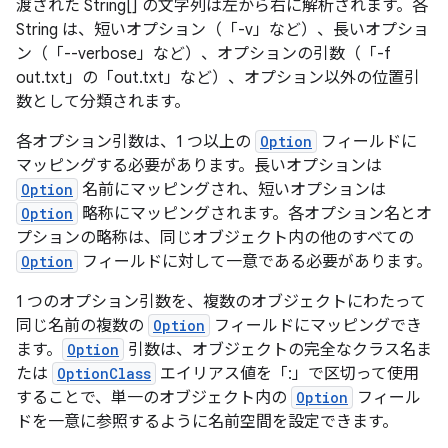
渡された String[] の文字列は左から右に解析されます。各
String は、短いオプション（「-v」など）、長いオプショ
ン（「--verbose」など）、オプションの引数（「-f
out.txt」の「out.txt」など）、オプション以外の位置引
数として分類されます。
各オプション引数は、1 つ以上の
Option
フィールドに
マッピングする必要があります。長いオプションは
Option
名前にマッピングされ、短いオプションは
Option
略称にマッピングされます。各オプション名とオ
プションの略称は、同じオブジェクト内の他のすべての
Option
フィールドに対して一意である必要があります。
1 つのオプション引数を、複数のオブジェクトにわたって
同じ名前の複数の
Option
フィールドにマッピングでき
ます。
Option
引数は、オブジェクトの完全なクラス名ま
たは
OptionClass
エイリアス値を「:」で区切って使用
することで、単一のオブジェクト内の
Option
フィール
ドを一意に参照するように名前空間を設定できます。