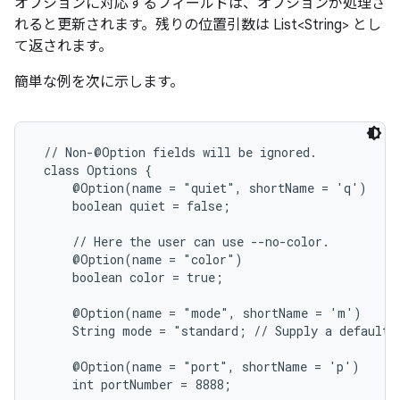
オプションに対応するフィールドは、オプションが処理さ
れると更新されます。残りの位置引数は List<String> とし
て返されます。
簡単な例を次に示します。
 // Non-@Option fields will be ignored.

 class Options {

     @Option(name = "quiet", shortName = 'q')

     boolean quiet = false;

     // Here the user can use --no-color.

     @Option(name = "color")

     boolean color = true;

     @Option(name = "mode", shortName = 'm')

     String mode = "standard; // Supply a default j
     @Option(name = "port", shortName = 'p')

     int portNumber = 8888;
