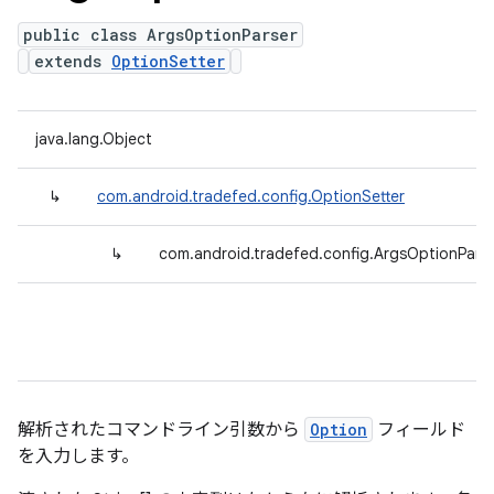
public class ArgsOptionParser
extends
OptionSetter
java.lang.Object
↳
com.android.tradefed.config.OptionSetter
↳
com.android.tradefed.config.ArgsOptionPars
解析されたコマンドライン引数から
Option
フィールド
を入力します。