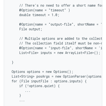
     // There's no need to offer a short name for r
     @Option(name = "timeout" )

     double timeout = 1.0;

     @Option(name = "output-file", shortName = 'o'
     File output;

     // Multiple options are added to the collectio
     // The collection field itself must be non-nul
     @Option(name = "input-file", shortName = 'i')
     List<File> inputs = new ArrayList<File>();

 }

 Options options = new Options();

 List<String> posArgs = new OptionParser(options).
 for (File inputFile : options.inputs) {

     if (!options.quiet) {

        ...

     }

     ...
