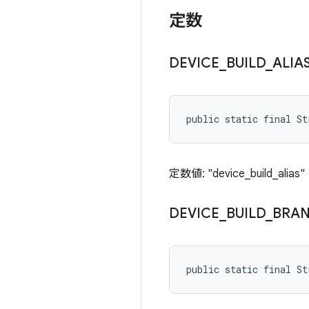
定数
DEVICE
_
BUILD
_
ALIA
public static final St
定数値: "device_build_alias"
DEVICE
_
BUILD
_
BRA
public static final St