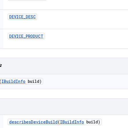
DEVICE
_
DESC
DEVICE
_
PRODUCT
タ
(
IBuild
Info
build)
describes
Device
Build
(
IBuild
Info
build)