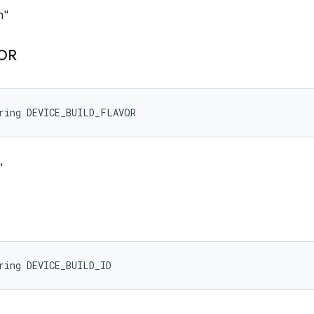
h"
OR
ring DEVICE_BUILD_FLAVOR
"
ring DEVICE_BUILD_ID