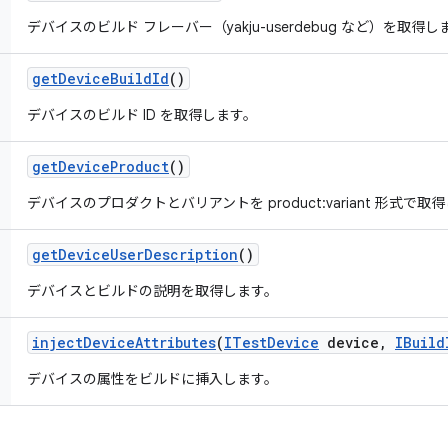
デバイスのビルド フレーバー（yakju-userdebug など）を取得し
get
Device
Build
Id
()
デバイスのビルド ID を取得します。
get
Device
Product
()
デバイスのプロダクトとバリアントを product:variant 形式で取
get
Device
User
Description
()
デバイスとビルドの説明を取得します。
inject
Device
Attributes
(
ITest
Device
device
,
IBuild
デバイスの属性をビルドに挿入します。