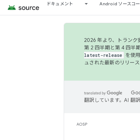
ドキュメント
Android ソース
2026 年より、トラ
第 2 四半期と第 4 四
latest-release
を使用
ュされた最新のリリース
Go
翻訳しています。AI 
AOSP