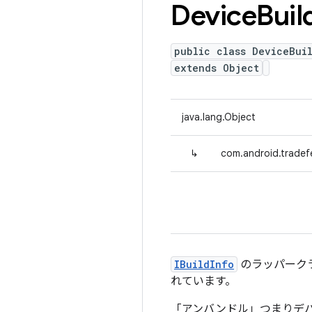
Device
Buil
public class DeviceBui
extends Object
java.lang.Object
↳
com.android.tradef
IBuildInfo
のラッパーク
れています。
「アンバンドル」つまりデ