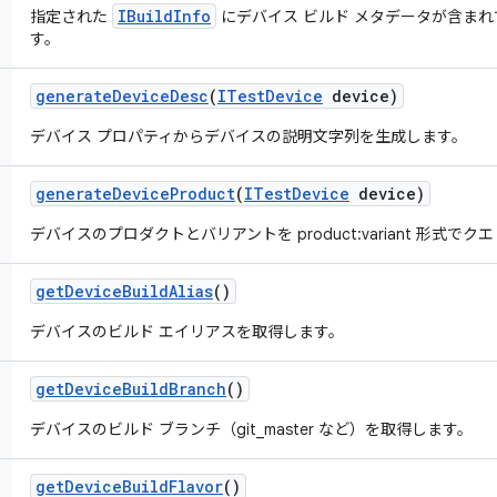
IBuildInfo
指定された
にデバイス ビルド メタデータが含ま
す。
generate
Device
Desc
(
ITest
Device
device)
デバイス プロパティからデバイスの説明文字列を生成します。
generate
Device
Product
(
ITest
Device
device)
デバイスのプロダクトとバリアントを product:variant 形式でク
get
Device
Build
Alias
()
デバイスのビルド エイリアスを取得します。
get
Device
Build
Branch
()
デバイスのビルド ブランチ（git_master など）を取得します。
get
Device
Build
Flavor
()