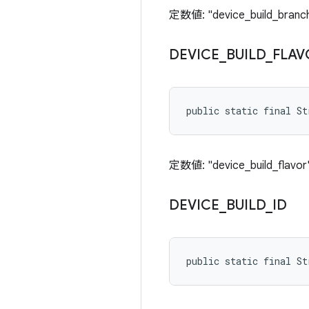
定数値: "device_build_branc
DEVICE
_
BUILD
_
FLAV
public static final St
定数値: "device_build_flavor
DEVICE
_
BUILD
_
ID
public static final St