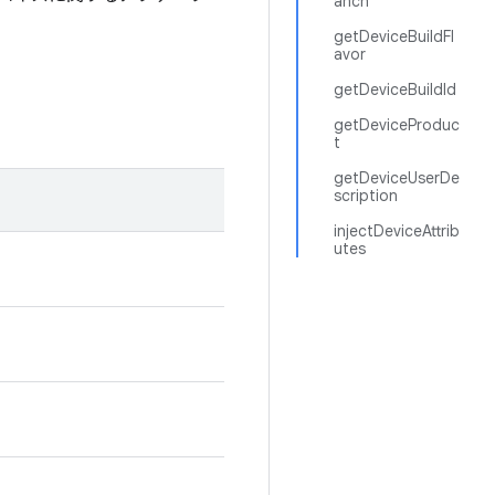
anch
getDeviceBuildFl
avor
getDeviceBuildId
getDeviceProduc
t
getDeviceUserDe
scription
injectDeviceAttrib
utes