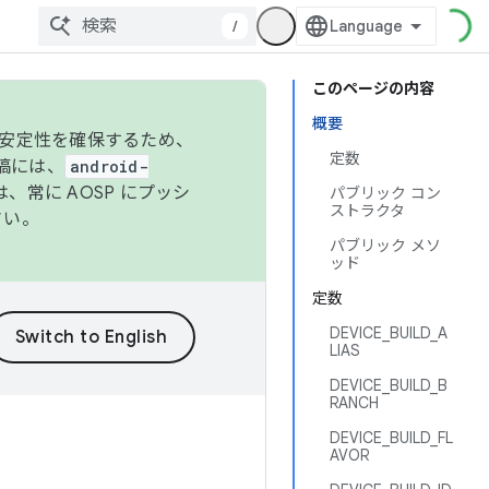
/
このページの内容
概要
の安定性を確保するため、
定数
投稿には、
android-
、常に AOSP にプッシ
パブリック コン
ストラクタ
さい。
パブリック メソ
ッド
定数
DEVICE_BUILD_A
LIAS
DEVICE_BUILD_B
RANCH
DEVICE_BUILD_FL
AVOR