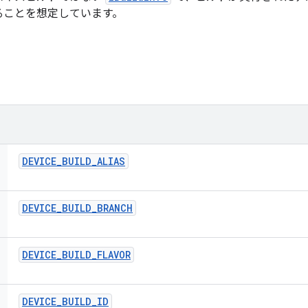
ることを想定しています。
DEVICE
_
BUILD
_
ALIAS
DEVICE
_
BUILD
_
BRANCH
DEVICE
_
BUILD
_
FLAVOR
DEVICE
_
BUILD
_
ID