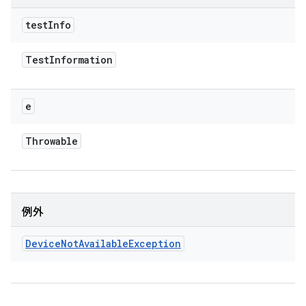
test
Info
Test
Information
e
Throwable
例外
Device
Not
Available
Exception