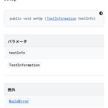
public void setUp (
TestInformation
 testInfo)
パラメータ
test
Info
Test
Information
例外
Build
Error