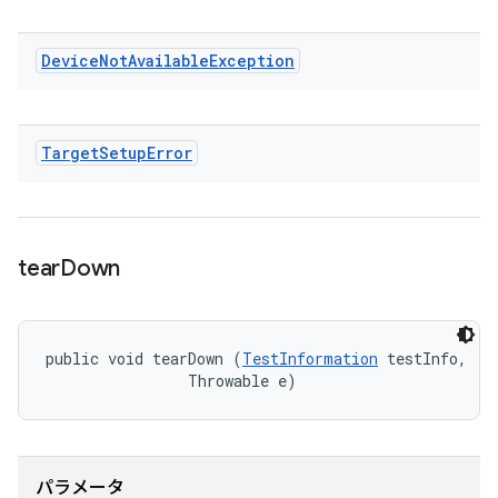
Device
Not
Available
Exception
Target
Setup
Error
tear
Down
public void tearDown (
TestInformation
 testInfo, 

                Throwable e)
パラメータ