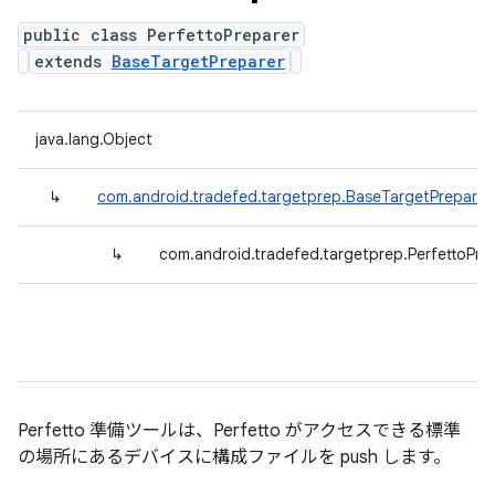
public class PerfettoPreparer
extends
BaseTargetPreparer
java.lang.Object
↳
com.android.tradefed.targetprep.BaseTargetPreparer
↳
com.android.tradefed.targetprep.PerfettoPre
Perfetto 準備ツールは、Perfetto がアクセスできる標準
の場所にあるデバイスに構成ファイルを push します。