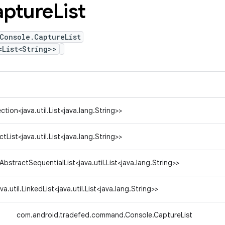
pture
List
Console.CaptureList
<List<String>>
ection<java.util.List<java.lang.String>>
ctList<java.util.List<java.lang.String>>
l.AbstractSequentialList<java.util.List<java.lang.String>>
ava.util.LinkedList<java.util.List<java.lang.String>>
↳
com.android.tradefed.command.Console.CaptureList