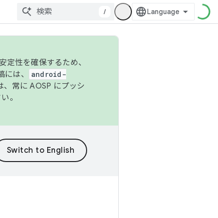
/
の安定性を確保するため、
投稿には、
android-
、常に AOSP にプッシ
さい。