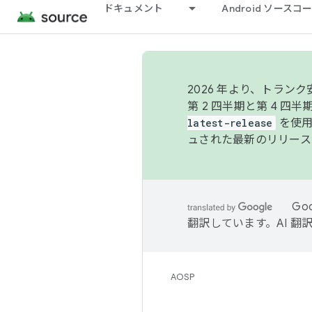
ドキュメント
Android ソース
2026 年より、トラ
第 2 四半期と第 4 四
latest-release
を使用
ュされた最新のリリース
Go
翻訳しています。AI 
AOSP