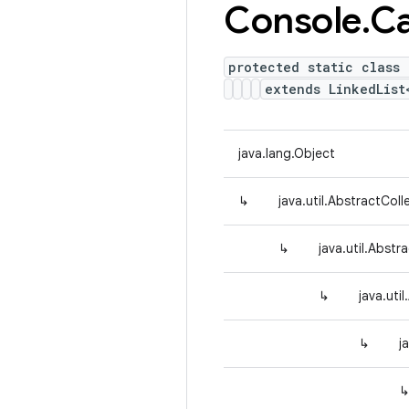
Console
.
Ca
protected static class 
extends LinkedList
java.lang.Object
↳
java.util.AbstractColl
↳
java.util.Abstra
↳
java.uti
↳
j