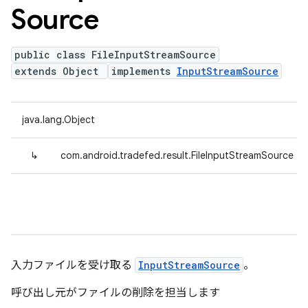
Source
public class FileInputStreamSource
extends Object
implements
InputStreamSource
java.lang.Object
↳
com.android.tradefed.result.FileInputStreamSource
入力ファイルを受け取る
InputStreamSource
。
呼び出し元がファイルの削除を担当します