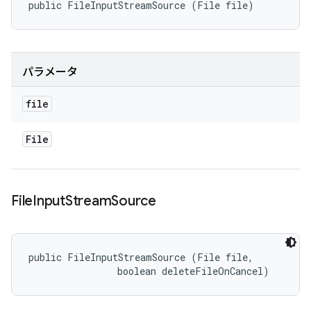
public FileInputStreamSource (File file)
パラメータ
file
File
File
Input
Stream
Source
public FileInputStreamSource (File file, 

                boolean deleteFileOnCancel)