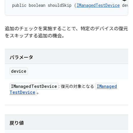
public boolean shouldSkip (
IManagedTestDevice
 devi
追加のチェックを実施することで、特定のデバイスの復元
をスキップする追加の機会。
パラメータ
device
IManaged
Test
Device
IManaged
: 復元の対象となる
Test
Device
。
戻り値