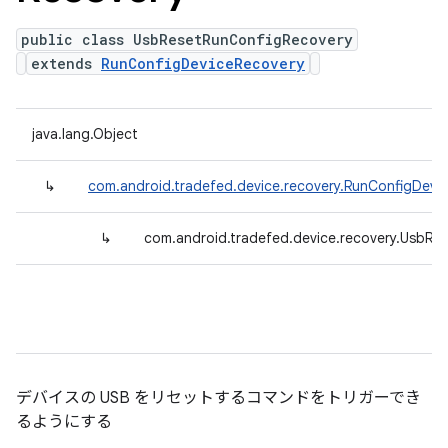
public class UsbResetRunConfigRecovery
extends
RunConfigDeviceRecovery
java.lang.Object
↳
com.android.tradefed.device.recovery.RunConfigDevi
↳
com.android.tradefed.device.recovery.UsbRe
デバイスの USB をリセットするコマンドをトリガーでき
るようにする