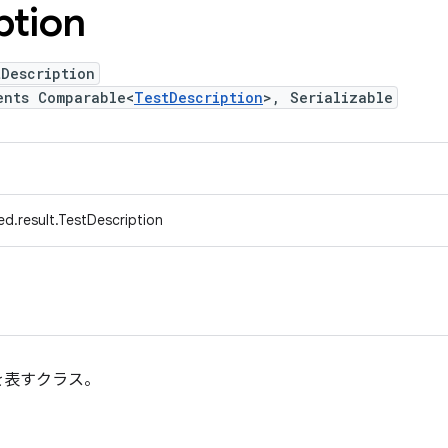
ption
tDescription
ents Comparable<
TestDescription
>, Serializable
d.result.TestDescription
を表すクラス。