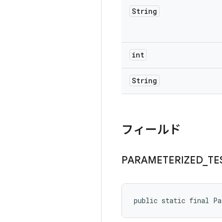
String
int
String
フィールド
PARAMETERIZED
_
TE
public static final P