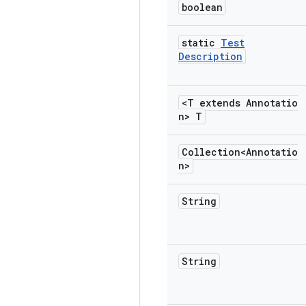
boolean
static
Test
Description
<T extends Annotatio
n> T
Collection<Annotatio
n>
String
String