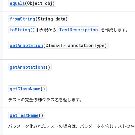
equals
(Object obj)
from
String
(String data)
toString()
TestDescription
} 表現から
を作成します。
get
Annotation
(Class<T> annotation
Type)
get
Annotations
()
get
Class
Name
()
テストの完全修飾クラス名を返します。
get
Test
Name
()
パラメータ化されたテストの場合は、パラメータを含むテストの名