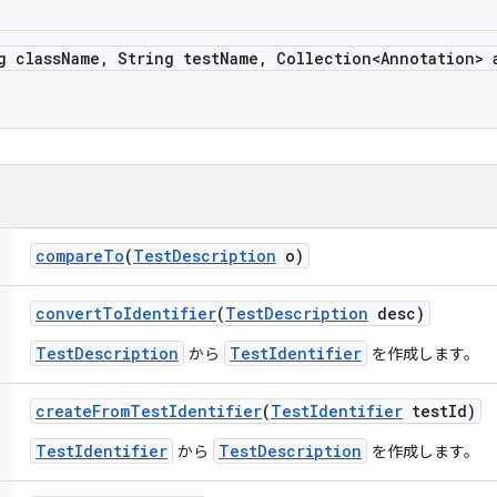
g class
Name
,
String test
Name
,
Collection<Annotation> 
compare
To
(
Test
Description
o)
convert
To
Identifier
(
Test
Description
desc)
TestDescription
TestIdentifier
から
を作成します。
create
From
Test
Identifier
(
Test
Identifier
test
Id)
TestIdentifier
TestDescription
から
を作成します。