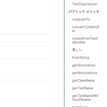
TestDescription
パブリック メソッド
compareTo
convertToIdentifi
er
createFromTestI
dentifier
等しい
fromString
getAnnotation
getAnnotations
getClassName
getTestName
getTestNameWit
houtParams