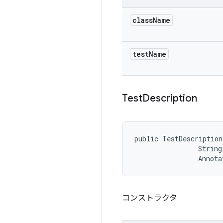
class
Name
test
Name
Test
Description
public TestDescription
                String
                Annota
コンストラクタ