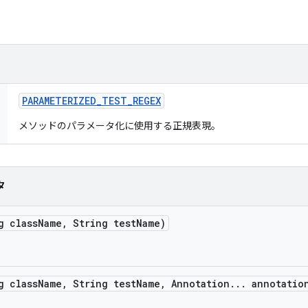
PARAMETERIZED
_
TEST
_
REGEX
メソッドのパラメータ化に使用する正規表現。
タ
g class
Name
,
String test
Name)
g class
Name
,
String test
Name
,
Annotation
.
.
.
annotatio