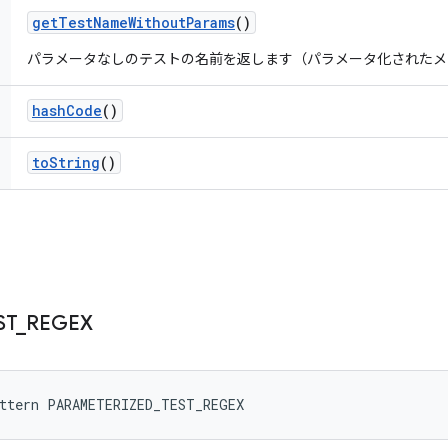
get
Test
Name
Without
Params
()
パラメータなしのテストの名前を返します（パラメータ化されたメ
hash
Code
()
to
String
()
ST
_
REGEX
attern PARAMETERIZED_TEST_REGEX