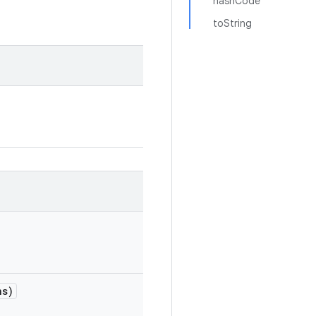
hashCode
toString
ns)