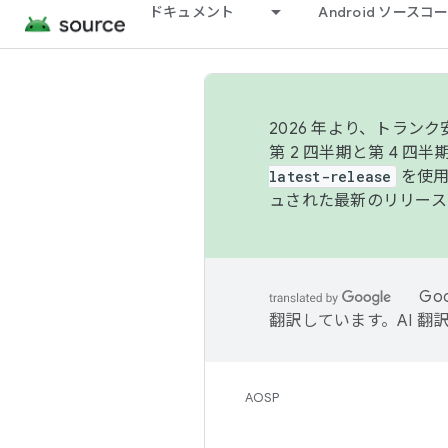
ドキュメント
Android ソース
2026 年より、トラ
第 2 四半期と第 4 四
latest-release
を使用
ュされた最新のリリース
Go
翻訳しています。AI 
AOSP