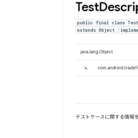
Test
Descri
public final class Tes
extends Object
implem
java.lang.Object
↳
com.android.tradefe
テストケースに関する情報