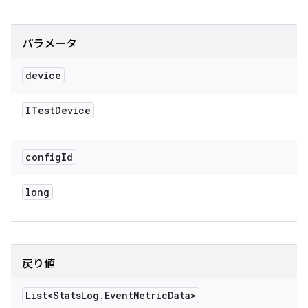
パラメータ
device
ITest
Device
config
Id
long
戻り値
List<Stats
Log
.
Event
Metric
Data>