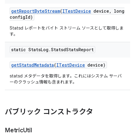
get
Report
Byte
Stream
(
ITest
Device
device
,
long
config
Id)
Statsd レポートをバイト ストリーム ソースとして取得しま
す。
static Stats
Log
.
Statsd
Stats
Report
get
Statsd
Metadata
(
ITest
Device
device)
statsd メタデータを取得します。これにはシステム サーバ
ーのクラッシュ情報も含まれます。
パブリック コンストラクタ
Metric
Util