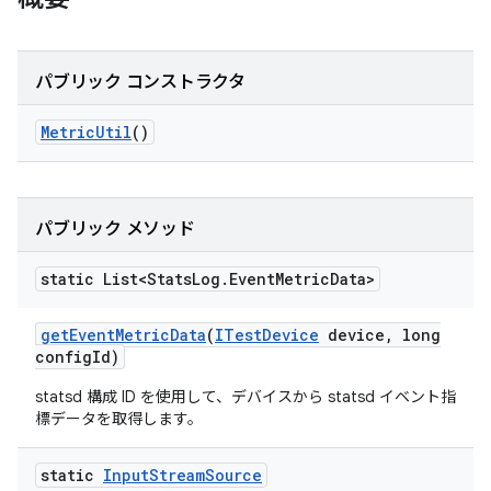
パブリック コンストラクタ
Metric
Util
()
パブリック メソッド
static List<Stats
Log
.
Event
Metric
Data>
get
Event
Metric
Data
(
ITest
Device
device
,
long
config
Id)
statsd 構成 ID を使用して、デバイスから statsd イベント指
標データを取得します。
static
Input
Stream
Source