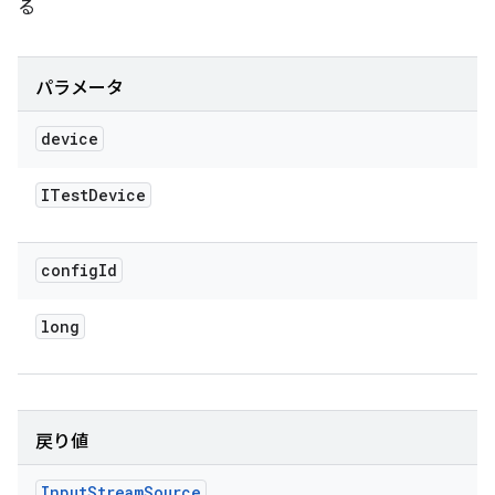
る
パラメータ
device
ITest
Device
config
Id
long
戻り値
Input
Stream
Source