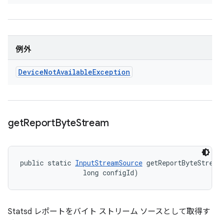
例外
Device
Not
Available
Exception
get
Report
Byte
Stream
public static 
InputStreamSource
 getReportByteStrea
                long configId)
Statsd レポートをバイト ストリーム ソースとして取得す