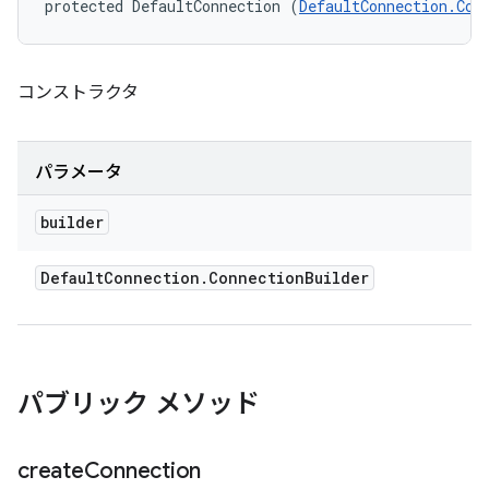
protected DefaultConnection (
DefaultConnection.Con
コンストラクタ
パラメータ
builder
Default
Connection
.
Connection
Builder
パブリック メソッド
create
Connection