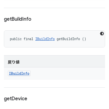
get
Build
Info
public final 
IBuildInfo
 getBuildInfo ()
戻り値
IBuild
Info
get
Device