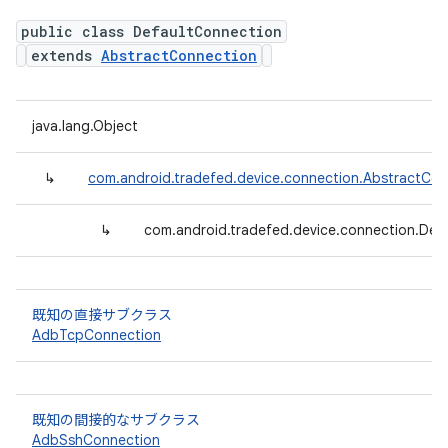
public class DefaultConnection
extends
AbstractConnection
java.lang.Object
↳
com.android.tradefed.device.connection.AbstractCon
↳
com.android.tradefed.device.connection.Def
既知の直接サブクラス
AdbTcpConnection
既知の間接的なサブクラス
AdbSshConnection