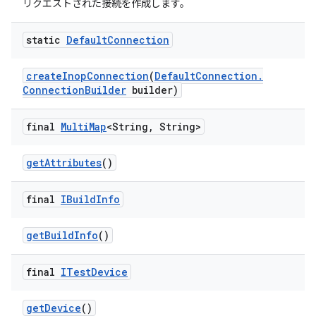
リクエストされた接続を作成します。
static
Default
Connection
create
Inop
Connection
(
Default
Connection
.
Connection
Builder
builder)
final
Multi
Map
<String
,
String>
get
Attributes
()
final
IBuild
Info
get
Build
Info
()
final
ITest
Device
get
Device
()