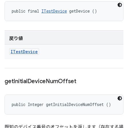
public final 
ITestDevice
 getDevice ()
戻り値
ITest
Device
get
Initial
Device
Num
Offset
public Integer getInitialDeviceNumOffset ()
既知のデバイス番号のオフセットを返します（存在する場