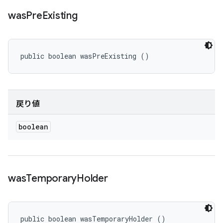
was
Pre
Existing
public boolean wasPreExisting ()
戻り値
boolean
was
Temporary
Holder
public boolean wasTemporaryHolder ()