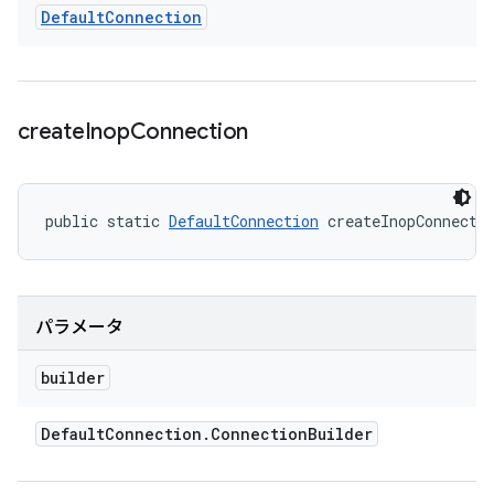
Default
Connection
create
Inop
Connection
public static 
DefaultConnection
 createInopConnecti
パラメータ
builder
Default
Connection
.
Connection
Builder