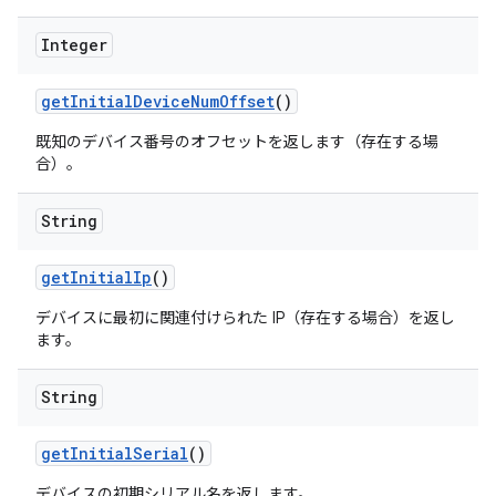
Integer
get
Initial
Device
Num
Offset
()
既知のデバイス番号のオフセットを返します（存在する場
合）。
String
get
Initial
Ip
()
デバイスに最初に関連付けられた IP（存在する場合）を返し
ます。
String
get
Initial
Serial
()
デバイスの初期シリアル名を返します。