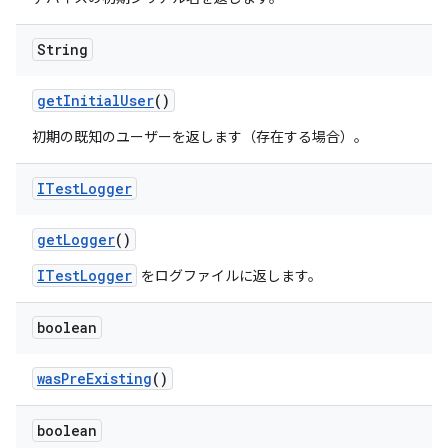
String
get
Initial
User
()
初期の既知のユーザーを返します（存在する場合）。
ITest
Logger
get
Logger
()
ITestLogger
をログファイルに返します。
boolean
was
Pre
Existing
()
boolean