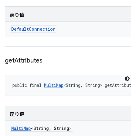
戻り値
Default
Connection
get
Attributes
public final 
MultiMap
<String, String> getAttribute
戻り値
Multi
Map
<String
,
String>