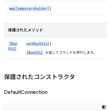
was
Temporary
Holder
()
保護されたメソッド
IRun
get
Run
Util
()
Util
IRunUtil
を返してコマンドを実行します。
保護されたコンストラクタ
Default
Connection