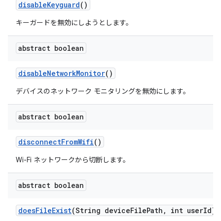
disable
Keyguard
()
キーガードを無効にしようとします。
abstract boolean
disable
Network
Monitor
()
デバイスのネットワーク モニタリングを無効にします。
abstract boolean
disconnect
From
Wifi
()
Wi-Fi ネットワークから切断します。
abstract boolean
does
File
Exist
(String device
File
Path
,
int user
Id)