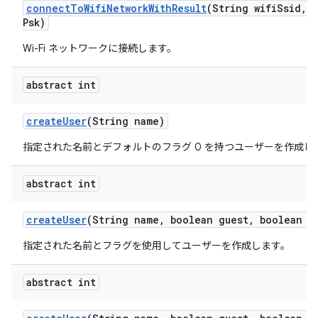
connect
To
Wifi
Network
With
Result
(String wifi
Ssid
,
S
Psk)
Wi-Fi ネットワークに接続します。
abstract int
create
User
(String name)
指定された名前とデフォルトのフラグ 0 を持つユーザーを作成し
abstract int
create
User
(String name
,
boolean guest
,
boolean ep
指定された名前とフラグを使用してユーザーを作成します。
abstract int