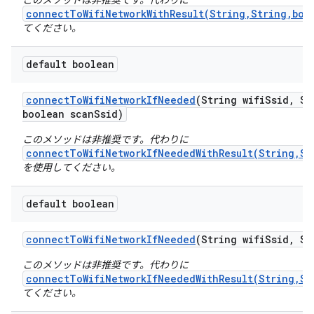
このメソッドは非推奨です。代わりに
connectToWifiNetworkWithResult(String,String,boo
てください。
default boolean
connect
To
Wifi
Network
If
Needed
(String wifi
Ssid
,
Str
boolean scan
Ssid)
このメソッドは非推奨です。代わりに
connectToWifiNetworkIfNeededWithResult(String,St
を使用してください。
default boolean
connect
To
Wifi
Network
If
Needed
(String wifi
Ssid
,
Str
このメソッドは非推奨です。代わりに
connectToWifiNetworkIfNeededWithResult(String,St
てください。