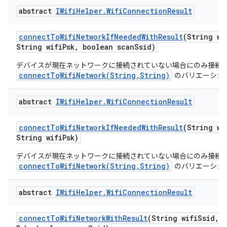
abstract
IWifi
Helper
.
Wifi
Connection
Result
connect
To
Wifi
Network
If
Needed
With
Result
(String wi
String wifi
Psk
,
boolean scan
Ssid)
デバイスが現在ネットワークに接続されていない場合にのみ接続
connectToWifiNetwork(String,String)
のバリエーショ
abstract
IWifi
Helper
.
Wifi
Connection
Result
connect
To
Wifi
Network
If
Needed
With
Result
(String wi
String wifi
Psk)
デバイスが現在ネットワークに接続されていない場合にのみ接続
connectToWifiNetwork(String,String)
のバリエーショ
abstract
IWifi
Helper
.
Wifi
Connection
Result
connect
To
Wifi
Network
With
Result
(String wifi
Ssid
,
S