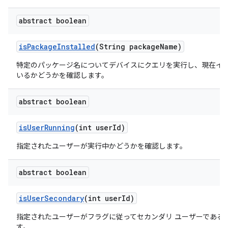
abstract boolean
is
Package
Installed
(String package
Name)
特定のパッケージ名についてデバイスにクエリを実行し、現在イ
いるかどうかを確認します。
abstract boolean
is
User
Running
(int user
Id)
指定されたユーザーが実行中かどうかを確認します。
abstract boolean
is
User
Secondary
(int user
Id)
指定されたユーザーがフラグに従ってセカンダリ ユーザーである
す。