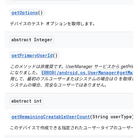
get
Options
()
デバイスのテスト オプションを取得します。
abstract Integer
get
Primary
User
Id
()
このメソッドは非推奨です。UserManager サービスから getPrima
ERROR(/android.os.UserManager#getMain
になりました。
用して、最初のフルユーザーまたはシステムの場合は 0 を取得し
システムの場合、完全なユーザーではありません。
abstract int
get
Remaining
Creatable
User
Count
(String user
Type)
このデバイスで作成できる指定されたユーザータイプのユーザー