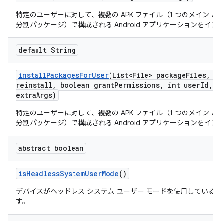
特定のユーザーに対して、複数の APK ファイル（1 つのメイン 
分割パッケージ）で構成される Android アプリケーションをイ
default String
install
Packages
For
User
(List<File> package
Files
,
bo
reinstall
,
boolean grant
Permissions
,
int user
Id
,
S
extra
Args)
特定のユーザーに対して、複数の APK ファイル（1 つのメイン 
分割パッケージ）で構成される Android アプリケーションをイ
abstract boolean
is
Headless
System
User
Mode
()
デバイスがヘッドレス システム ユーザー モードを使用している
す。