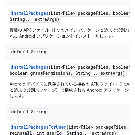
install
Packages
(List<File> package
Files
,
boolean r
String
.
.
.
extra
Args)
複数の APK ファイル（1 つのメイン パッケージと追加の分割パ
れる Android アプリケーションをインストールします。
default String
install
Packages
(List<File> package
Files
,
boolean r
boolean grant
Permissions
,
String
.
.
.
extra
Args)
Android デバイスに保存されている複数の APK ファイル（1 つ
と追加の分割パッケージ）で構成される Android アプリケーシ
します。
default String
install
Packages
For
User
(List<File> package
Files
,
bo
reinstall
,
int user
Id
,
String
.
.
.
extra
Args)