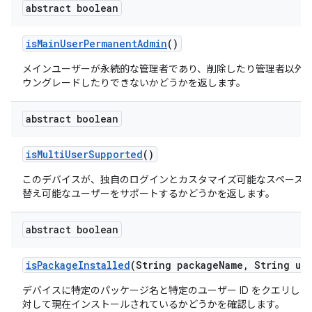
abstract boolean
is
Main
User
Permanent
Admin
()
メインユーザーが永続的な管理者であり、削除したり管理者以外
ウングレードしたりできないかどうかを返します。
abstract boolean
is
Multi
User
Supported
()
このデバイスが、独自のログインとカスタマイズ可能なスペース
替え可能なユーザーをサポートするかどうかを返します。
abstract boolean
is
Package
Installed
(String package
Name
,
String use
デバイスに特定のパッケージ名と特定のユーザー ID をクエリし
対して現在インストールされているかどうかを確認します。