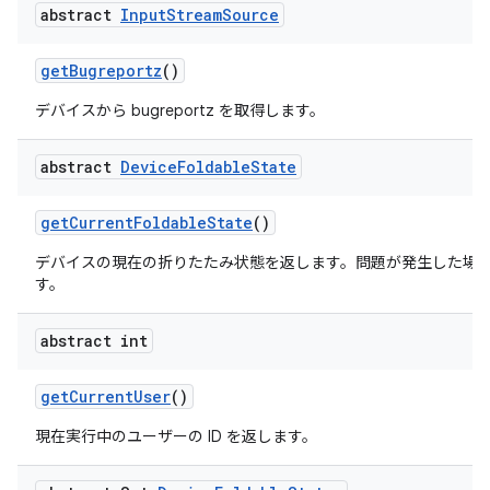
abstract
Input
Stream
Source
get
Bugreportz
()
デバイスから bugreportz を取得します。
abstract
Device
Foldable
State
get
Current
Foldable
State
()
デバイスの現在の折りたたみ状態を返します。問題が発生した場合は 
す。
abstract int
get
Current
User
()
現在実行中のユーザーの ID を返します。