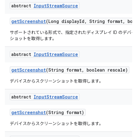
abstract
Input
Stream
Source
get
Screenshot
(Long display
Id
,
String format
,
bool
サポートされている形式で、指定されたディスプレイ ID のデバ
ショットを取得します。
abstract
Input
Stream
Source
get
Screenshot
(String format
,
boolean rescale)
デバイスからスクリーンショットを取得します。
abstract
Input
Stream
Source
get
Screenshot
(String format)
デバイスからスクリーンショットを取得します。