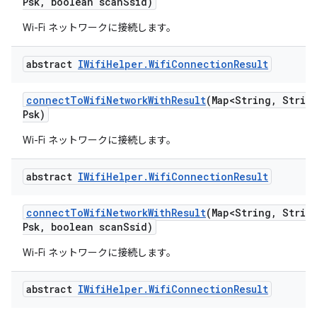
Psk
,
boolean scan
Ssid)
Wi-Fi ネットワークに接続します。
abstract
IWifi
Helper
.
Wifi
Connection
Result
connect
To
Wifi
Network
With
Result
(Map<String
,
String
Psk)
Wi-Fi ネットワークに接続します。
abstract
IWifi
Helper
.
Wifi
Connection
Result
connect
To
Wifi
Network
With
Result
(Map<String
,
String
Psk
,
boolean scan
Ssid)
Wi-Fi ネットワークに接続します。
abstract
IWifi
Helper
.
Wifi
Connection
Result