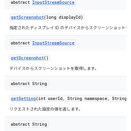
abstract
Input
Stream
Source
get
Screenshot
(long display
Id)
指定されたディスプレイ ID のデバイスからスクリーンショットを
abstract
Input
Stream
Source
get
Screenshot
()
デバイスからスクリーンショットを取得します。
abstract String
get
Setting
(int user
Id
,
String namespace
,
String k
リクエストされた設定の値を返します。
abstract String