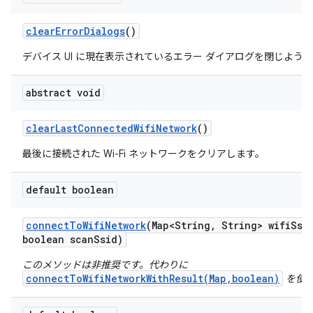
clear
Error
Dialogs
()
デバイス UI に現在表示されているエラー ダイアログを閉じよう
abstract void
clear
Last
Connected
Wifi
Network
()
最後に接続された Wi-Fi ネットワークをクリアします。
default boolean
connect
To
Wifi
Network
(Map<String
,
String> wifi
Ssi
boolean scan
Ssid)
このメソッドは非推奨です。代わりに
connectToWifiNetworkWithResult(Map,boolean)
を使