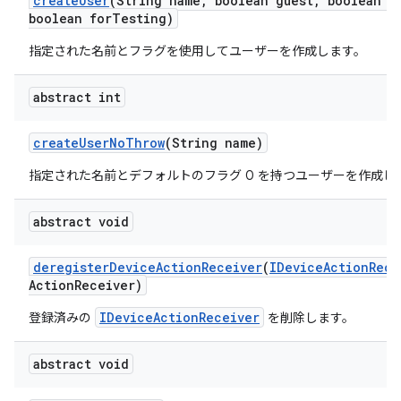
create
User
(String name
,
boolean guest
,
boolean e
boolean for
Testing)
指定された名前とフラグを使用してユーザーを作成します。
abstract int
create
User
No
Throw
(String name)
指定された名前とデフォルトのフラグ 0 を持つユーザーを作成し
abstract void
deregister
Device
Action
Receiver
(
IDevice
Action
Rece
Action
Receiver)
IDeviceActionReceiver
登録済みの
を削除します。
abstract void