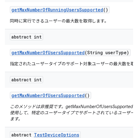
get
Max
Number
Of
Running
Users
Supported
()
同時に実行できるユーザーの最大数を取得します。
abstract int
get
Max
Number
Of
Users
Supported
(String user
Type)
指定されたユーザータイプのサポート対象ユーザーの最大数を取
abstract int
get
Max
Number
Of
Users
Supported
()
このメソッドは非推奨です。getMaxNumberOfUsersSupported(Strin
使用して、特定のユーザータイプでサポートされているユーザー
ます。
abstract
Test
Device
Options