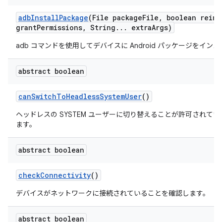
adb
Install
Package
(File package
File
,
boolean reins
grant
Permissions
,
String
.
.
.
extra
Args)
adb コマンドを使用してデバイスに Android パッケージをイン
abstract boolean
can
Switch
To
Headless
System
User
()
ヘッドレスの SYSTEM ユーザーに切り替えることが許可されて
ます。
abstract boolean
check
Connectivity
()
デバイスがネットワークに接続されていることを確認します。
abstract boolean