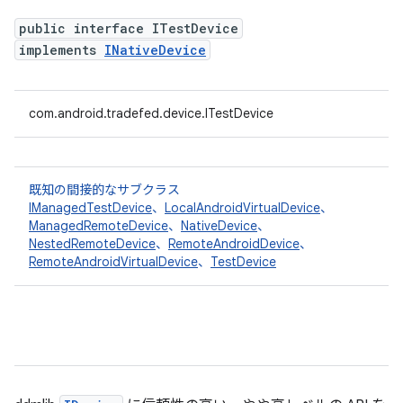
public interface ITestDevice
implements
INativeDevice
com.android.tradefed.device.ITestDevice
既知の間接的なサブクラス
IManagedTestDevice
、
LocalAndroidVirtualDevice
、
ManagedRemoteDevice
、
NativeDevice
、
NestedRemoteDevice
、
RemoteAndroidDevice
、
RemoteAndroidVirtualDevice
、
TestDevice