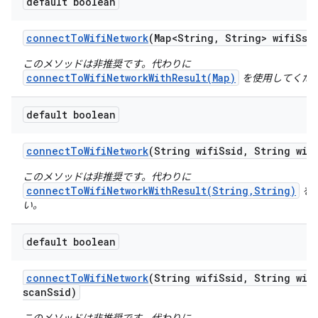
default boolean
connect
To
Wifi
Network
(Map<String
,
String> wifi
Ssi
このメソッドは非推奨です。代わりに
connectToWifiNetworkWithResult(Map)
を使用してくだ
default boolean
connect
To
Wifi
Network
(String wifi
Ssid
,
String wif
このメソッドは非推奨です。代わりに
connectToWifiNetworkWithResult(String,String)
を
い。
default boolean
connect
To
Wifi
Network
(String wifi
Ssid
,
String wif
scan
Ssid)