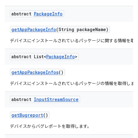
abstract
Package
Info
get
App
Package
Info
(String package
Name)
デバイスにインストールされているパッケージに関する情報を取
abstract List<
Package
Info
>
get
App
Package
Infos
()
デバイスにインストールされているパッケージの情報を取得しま
abstract
Input
Stream
Source
get
Bugreport
()
デバイスからバグレポートを取得します。