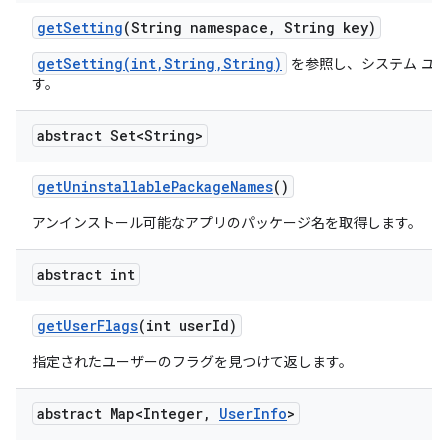
get
Setting
(String namespace
,
String key)
getSetting(int,String,String)
を参照し、システム ユ
す。
abstract Set<String>
get
Uninstallable
Package
Names
()
アンインストール可能なアプリのパッケージ名を取得します。
abstract int
get
User
Flags
(int user
Id)
指定されたユーザーのフラグを見つけて返します。
abstract Map<Integer
,
User
Info
>