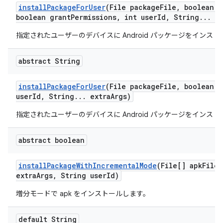
install
Package
For
User
(File package
File
,
boolean r
boolean grant
Permissions
,
int user
Id
,
String
.
.
.
ex
指定されたユーザーのデバイスに Android パッケージをインス
abstract String
install
Package
For
User
(File package
File
,
boolean r
user
Id
,
String
.
.
.
extra
Args)
指定されたユーザーのデバイスに Android パッケージをインス
abstract boolean
install
Package
With
Incremental
Mode
(File[] apk
Files
extra
Args
,
String user
Id)
増分モードで apk をインストールします。
default String