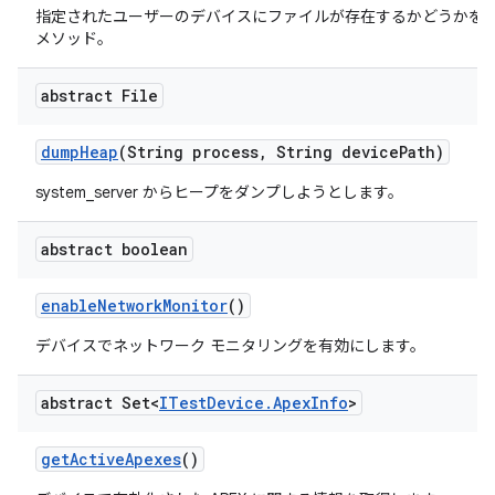
指定されたユーザーのデバイスにファイルが存在するかどうかを
メソッド。
abstract File
dump
Heap
(String process
,
String device
Path)
system_server からヒープをダンプしようとします。
abstract boolean
enable
Network
Monitor
()
デバイスでネットワーク モニタリングを有効にします。
abstract Set<
ITest
Device
.
Apex
Info
>
get
Active
Apexes
()