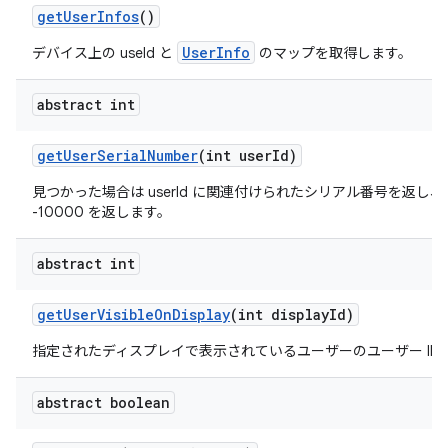
get
User
Infos
()
UserInfo
デバイス上の useId と
のマップを取得します。
abstract int
get
User
Serial
Number
(int user
Id)
見つかった場合は userId に関連付けられたシリアル番号を返し
-10000 を返します。
abstract int
get
User
Visible
On
Display
(int display
Id)
指定されたディスプレイで表示されているユーザーのユーザー ID
abstract boolean