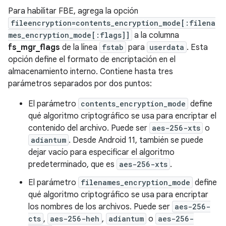
Para habilitar FBE, agrega la opción
fileencryption=contents_encryption_mode[:filena
mes_encryption_mode[:flags]]
a la columna
fs_mgr_flags
de la línea
fstab
para
userdata
. Esta
opción define el formato de encriptación en el
almacenamiento interno. Contiene hasta tres
parámetros separados por dos puntos:
El parámetro
contents_encryption_mode
define
qué algoritmo criptográfico se usa para encriptar el
contenido del archivo. Puede ser
aes-256-xts
o
adiantum
. Desde Android 11, también se puede
dejar vacío para especificar el algoritmo
predeterminado, que es
aes-256-xts
.
El parámetro
filenames_encryption_mode
define
qué algoritmo criptográfico se usa para encriptar
los nombres de los archivos. Puede ser
aes-256-
cts
,
aes-256-heh
,
adiantum
o
aes-256-