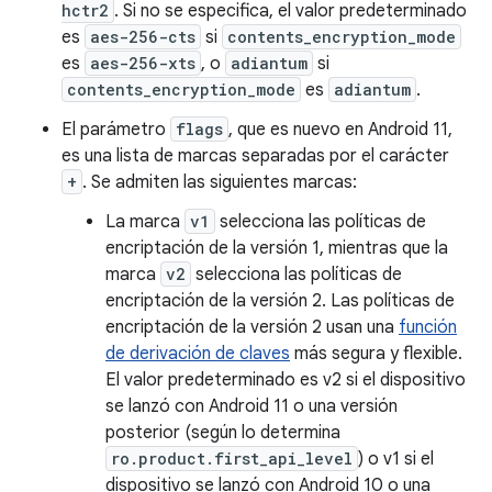
hctr2
. Si no se especifica, el valor predeterminado
es
aes-256-cts
si
contents_encryption_mode
es
aes-256-xts
, o
adiantum
si
contents_encryption_mode
es
adiantum
.
El parámetro
flags
, que es nuevo en Android 11,
es una lista de marcas separadas por el carácter
+
. Se admiten las siguientes marcas:
La marca
v1
selecciona las políticas de
encriptación de la versión 1, mientras que la
marca
v2
selecciona las políticas de
encriptación de la versión 2. Las políticas de
encriptación de la versión 2 usan una
función
de derivación de claves
más segura y flexible.
El valor predeterminado es v2 si el dispositivo
se lanzó con Android 11 o una versión
posterior (según lo determina
ro.product.first_api_level
) o v1 si el
dispositivo se lanzó con Android 10 o una