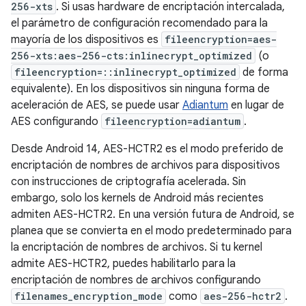
256-xts
. Si usas hardware de encriptación intercalada,
el parámetro de configuración recomendado para la
mayoría de los dispositivos es
fileencryption=aes-
256-xts:aes-256-cts:inlinecrypt_optimized
(o
fileencryption=::inlinecrypt_optimized
de forma
equivalente). En los dispositivos sin ninguna forma de
aceleración de AES, se puede usar
Adiantum
en lugar de
AES configurando
fileencryption=adiantum
.
Desde Android 14, AES-HCTR2 es el modo preferido de
encriptación de nombres de archivos para dispositivos
con instrucciones de criptografía acelerada. Sin
embargo, solo los kernels de Android más recientes
admiten AES-HCTR2. En una versión futura de Android, se
planea que se convierta en el modo predeterminado para
la encriptación de nombres de archivos. Si tu kernel
admite AES-HCTR2, puedes habilitarlo para la
encriptación de nombres de archivos configurando
filenames_encryption_mode
como
aes-256-hctr2
.