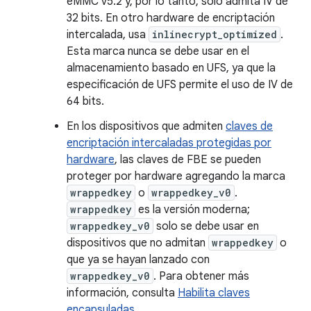
eMMC v5.2 y, por lo tanto, solo admita IV de
32 bits. En otro hardware de encriptación
intercalada, usa
inlinecrypt_optimized
.
Esta marca nunca se debe usar en el
almacenamiento basado en UFS, ya que la
especificación de UFS permite el uso de IV de
64 bits.
En los dispositivos que admiten
claves de
encriptación intercaladas protegidas por
hardware
, las claves de FBE se pueden
proteger por hardware agregando la marca
wrappedkey
o
wrappedkey_v0
.
wrappedkey
es la versión moderna;
wrappedkey_v0
solo se debe usar en
dispositivos que no admitan
wrappedkey
o
que ya se hayan lanzado con
wrappedkey_v0
. Para obtener más
información, consulta
Habilita claves
encapsuladas
.