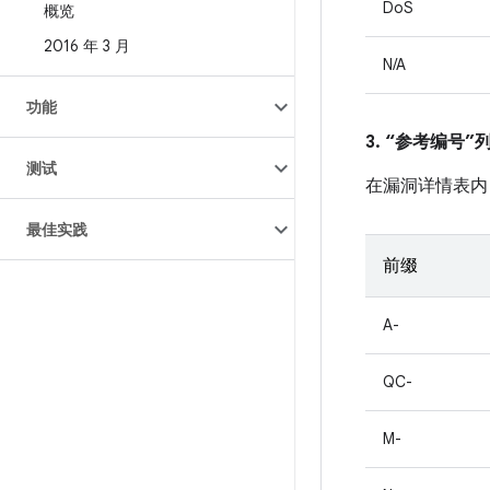
DoS
概览
2016 年 3 月
N/A
功能
3. “参考编号
测试
在漏洞详情表内
最佳实践
前缀
A-
QC-
M-