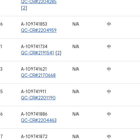
QC-CR#2204285
[
2
]
76
A-109741853
N/A
中
QC-CR#2204959
1
A-109741734
N/A
中
QC-CR#2191541
[
2
]
93
A-109741621
N/A
中
QC-CR#2170668
95
A-109741911
N/A
中
QC-CR#2201190
96
A-109741886
N/A
中
QC-CR#2204463
97
A-109741872
N/A
中