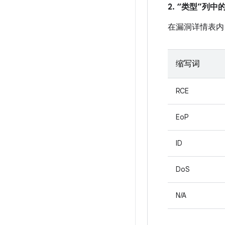
2. “类型”列
在漏洞详情表内
缩写词
RCE
EoP
ID
DoS
N/A