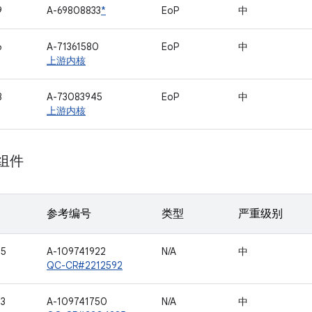
9
A-69808833
*
EoP
中
6
A-71361580
EoP
中
上游内核
8
A-73083945
EoP
中
上游内核
 组件
参考编号
类型
严重级别
65
A-109741922
N/A
中
QC-CR#2212592
73
A-109741750
N/A
中