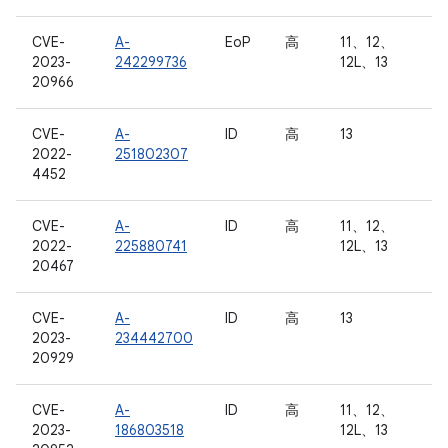
CVE-
A-
EoP
高
11、12、
2023-
242299736
12L、13
20966
CVE-
A-
ID
高
13
2022-
251802307
4452
CVE-
A-
ID
高
11、12、
2022-
225880741
12L、13
20467
CVE-
A-
ID
高
13
2023-
234442700
20929
CVE-
A-
ID
高
11、12、
2023-
186803518
12L、13