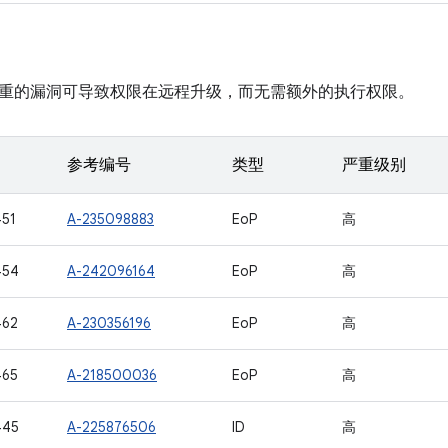
重的漏洞可导致权限在远程升级，而无需额外的执行权限。
参考编号
类型
严重级别
51
A-235098883
EoP
高
454
A-242096164
EoP
高
462
A-230356196
EoP
高
465
A-218500036
EoP
高
445
A-225876506
ID
高