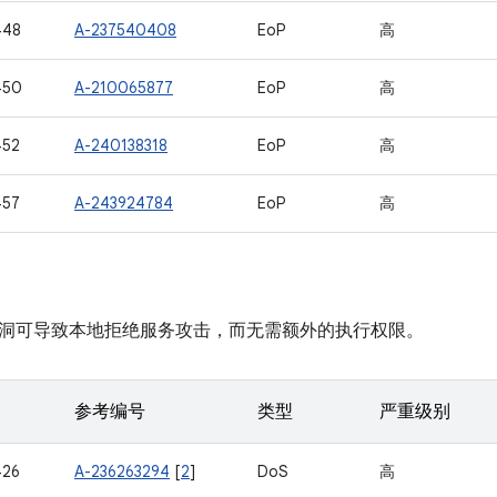
448
A-237540408
EoP
高
450
A-210065877
EoP
高
452
A-240138318
EoP
高
457
A-243924784
EoP
高
洞可导致本地拒绝服务攻击，而无需额外的执行权限。
参考编号
类型
严重级别
426
A-236263294
[
2
]
DoS
高