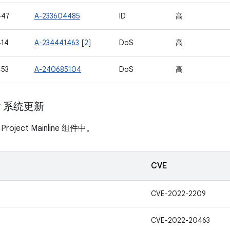
447
A-233604485
ID
高
414
A-234441463
[
2
]
DoS
高
453
A-240685104
DoS
高
ay 系统更新
ject Mainline 组件中。
CVE
CVE-2022-2209
CVE-2022-20463