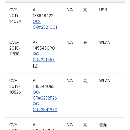
CVE-
A-
N/A
高
USB
2019-
138848422
14079
QC-
CR#2521001
CVE-
A-
N/A
高
WLAN
2018-
145545090
11838
QC-
CR#221457
[
2
]
CVE-
A-
N/A
高
WLAN
2019-
145544085
10526
QC-
CR#2232526
QC-
CR#2541970
CVE-
A-
N/A
高
音频