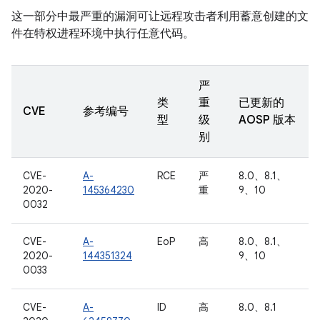
这一部分中最严重的漏洞可让远程攻击者利用蓄意创建的文
件在特权进程环境中执行任意代码。
严
类
重
已更新的
CVE
参考编号
型
级
AOSP 版本
别
CVE-
A-
RCE
严
8.0、8.1、
2020-
145364230
重
9、10
0032
CVE-
A-
EoP
高
8.0、8.1、
2020-
144351324
9、10
0033
CVE-
A-
ID
高
8.0、8.1