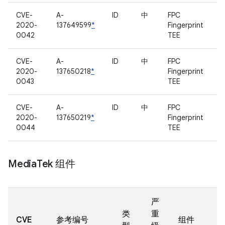
CVE-
A-
ID
中
FPC
2020-
137649599
*
Fingerprint
0042
TEE
CVE-
A-
ID
中
FPC
2020-
137650218
*
Fingerprint
0043
TEE
CVE-
A-
ID
中
FPC
2020-
137650219
*
Fingerprint
0044
TEE
Media
Tek 组件
严
类
重
CVE
参考编号
组件