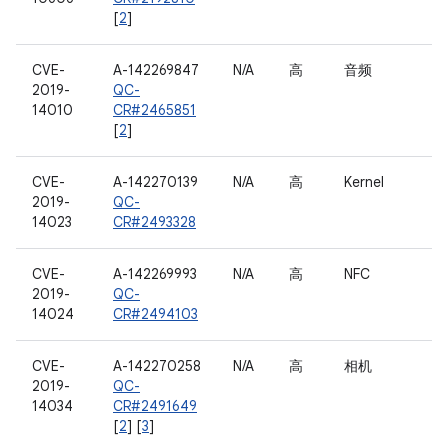
[
2
]
CVE-
A-142269847
N/A
高
音频
2019-
QC-
14010
CR#2465851
[
2
]
CVE-
A-142270139
N/A
高
Kernel
2019-
QC-
14023
CR#2493328
CVE-
A-142269993
N/A
高
NFC
2019-
QC-
14024
CR#2494103
CVE-
A-142270258
N/A
高
相机
2019-
QC-
14034
CR#2491649
[
2
] [
3
]