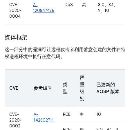
CVE-
A-
DoS
高
8.0、8.1、
2020-
120847476
9、10
0004
媒体框架
这一部分中的漏洞可让远程攻击者利用蓄意创建的文件在特
权进程环境中执行任意代码。
严
类
重
已更新的
CVE
参考编号
型
级
AOSP 版本
别
CVE-
A-
RCE
中
10
2020-
142602711
0002
RCE
严
8.0、8.1、9