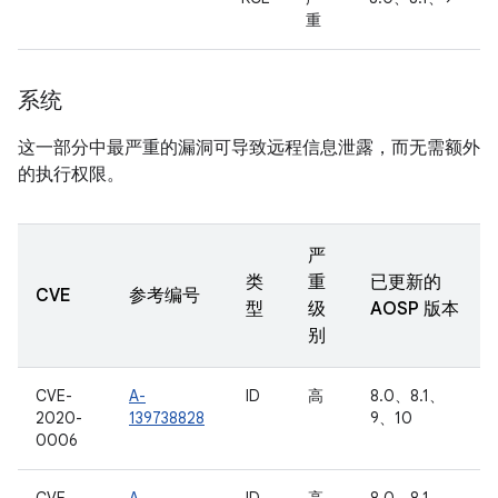
重
系统
这一部分中最严重的漏洞可导致远程信息泄露，而无需额外
的执行权限。
严
类
重
已更新的
CVE
参考编号
型
级
AOSP 版本
别
CVE-
A-
ID
高
8.0、8.1、
2020-
139738828
9、10
0006