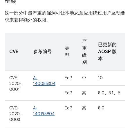
框架
这一部分中最严重的漏洞可让本地恶意应用绕过用户互动要
求来获得额外的权限。
严
已更新的
类
重
CVE
参考编号
AOSP 版
型
级
本
别
CVE-
A-
EoP
中
10
2020-
140055304
0001
EoP
高
8.0、8.1、9
CVE-
A-
EoP
高
8.0
2020-
140195904
0003